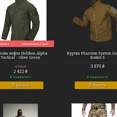
7293
567876
Залишилось 2 дні
сова кофта Helikon Alpha
Куртка Phantom System Sof
Tactical - Olive Green
Койот S
3 870 ₴
2 522 ₴
2 422 ₴
В наявності
В наявності
Купити
Купити