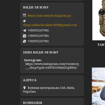
https://san-sanych-magazin.prom.ua/ua/
shop.online24.zakaz5000@gmail.com
+380932567961
+380932567961
+380932567961
ТАК
ІНШІ ВИДИ ЗВ'ЯЗКУ
Instagram
https://www.instagram.com/voentorg
___shop?igsh=eHF0OG9taHZqdWsy
Вулиця центральна 10А, Київ,
Україна