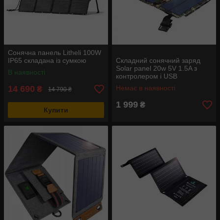
Сонячна панель Litheli 100W
IP65 складана із сумкою
Складний сонячний заряд
Solar panel 20w 5V 1.5A з
В наявності
контролером і USB
14 690
Немає в наявності
₴
14 790 ₴
1 999
₴
Купити