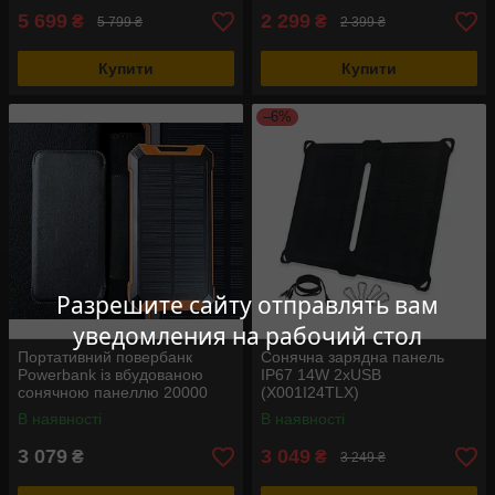
5 699
2 299
₴
₴
5 799 ₴
2 399 ₴
Купити
Купити
–6%
Разрешите сайту отправлять вам
уведомления на рабочий стол
Портативний повербанк
Сонячна зарядна панель
Powerbank із вбудованою
IP67 14W 2xUSB
сонячною панеллю 20000
(X001I24TLX)
мАг 6xUSB
В наявності
В наявності
3 079
3 049
₴
₴
3 249 ₴