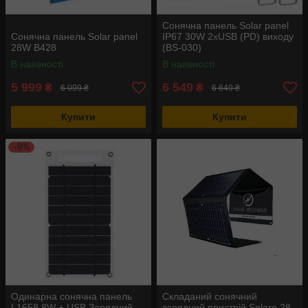
Сонячна панель Solar panel
Сонячна панель Solar panel
IP67 30W 2xUSB (PD) виходу
28W B428
(BS-030)
В наявності
В наявності
5 999
6 549
₴
₴
6 099 ₴
6 649 ₴
Купити
Купити
–9%
Одинарна сонячна панель
Складаний сонячний
L1658 8W + USB Зарядний
зарядний пристрій Solare 28