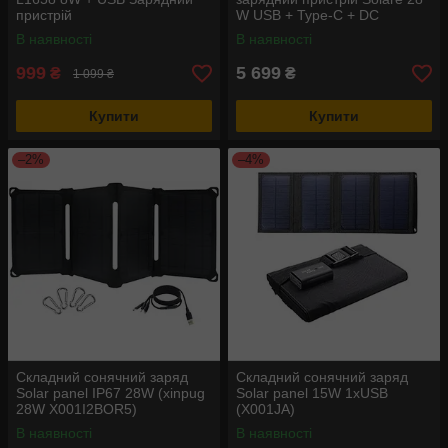
пристрій
W USB + Type-C + DC
(18V/1.5A) виходи (6358-
В наявності
В наявності
EU+DC)
999
5 699
₴
₴
1 099 ₴
Купити
Купити
–2%
–4%
Складний сонячний заряд
Складний сонячний заряд
Solar panel IP67 28W (xinpug
Solar panel 15W 1xUSB
28W X001I2BOR5)
(X001JA)
В наявності
В наявності