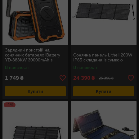
Зарядний пристрій на
сонячних батареях iBattery
Сонячна панель Litheli 200W
YD-888KW 30000mAh з
IP65 складана із сумкою
ліхтариком та бездротовою
В наявності
В наявності
зарядкою
1 749
24 390
₴
₴
25 390 ₴
Купити
Купити
–1%