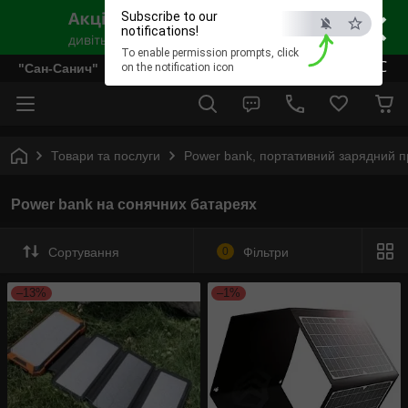
×
Subscribe to our
notifications!
To enable permission prompts, click
ESC
"Сан-Санич"
on the notification icon
Товари та послуги
Power bank, портативний зарядний пр
Power bank на сонячних батареях
Сортування
0
Фільтри
–13%
–1%