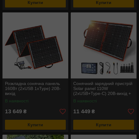
Купити
Купити
Розкладна сонячна панель
Сонячний зарядний пристрій
160Вт (2xUSB 1хType) 20В-
Solar panel 110W
вихід
(2xUSB+Type-C) 20В-вихід +
зарядка автомобільного АКБ
В наявності
В наявності
13 649
11 449
₴
₴
Купити
Купити