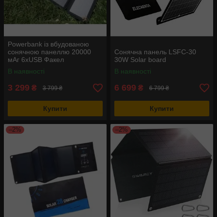
Powerbank із вбудованою
сонячною панеллю 20000
Сонячна панель LSFC-30
мАг 6xUSB Факел
30W Solar board
В наявності
В наявності
3 299
6 699
₴
₴
3 799 ₴
6 799 ₴
Купити
Купити
–2%
–2%