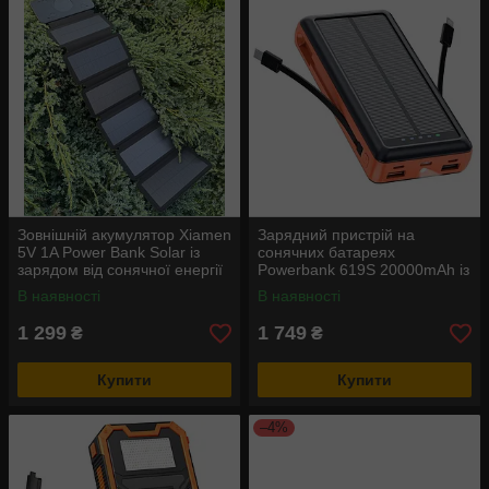
Зовнішній акумулятор Xiamen
Зарядний пристрій на
5V 1A Power Bank Solar із
сонячних батареях
зарядом від сонячної енергії
Powerbank 619S 20000mAh із
ліхтариком та швидкою
В наявності
В наявності
зарядкою
1 299
1 749
₴
₴
Купити
Купити
–4%