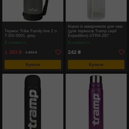
Корок із заварником для чаю
Термос Tribe Family line 2 л
(для термосів Tramp серії
T-DG-0001, grey
Expedition) UTRA-287
В наявності
В наявності
1 393
242
₴
₴
1 493 ₴
Купити
Купити