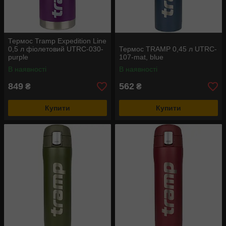
Термос Tramp Expedition Line
0,5 л фіолетовий UTRC-030-
Термос TRAMP 0,45 л UTRC-
purple
107-mat, blue
В наявності
В наявності
849
562
₴
₴
Купити
Купити