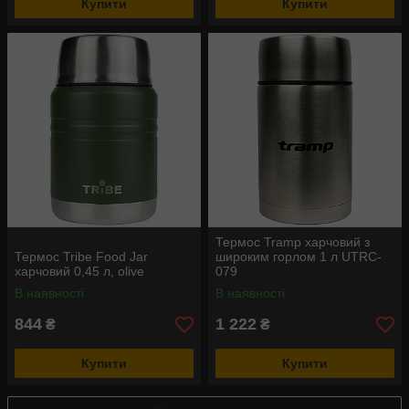
Купити
Купити
Термос Tramp харчовий з
Термос Tribe Food Jar
широким горлом 1 л UTRC-
харчовий 0,45 л, olive
079
В наявності
В наявності
844
1 222
₴
₴
Купити
Купити