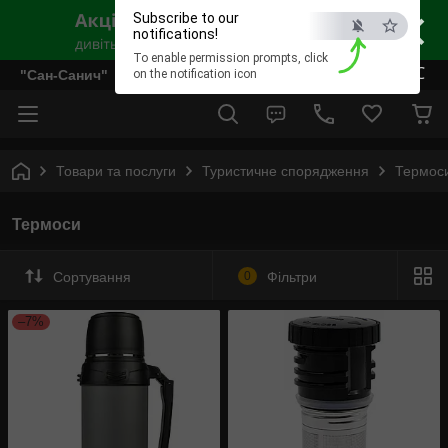
×
Subscribe to our
notifications!
To enable permission prompts, click
ESC
"Сан-Санич"
on the notification icon
Товари та послуги
Туристичне спорядження
Термос
Термоси
Сортування
0
Фільтри
–7%