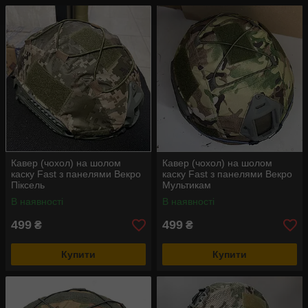
Кавер (чохол) на шолом
Кавер (чохол) на шолом
каску Fast з панелями Векро
каску Fast з панелями Векро
Піксель
Мультикам
В наявності
В наявності
499
499
₴
₴
Купити
Купити