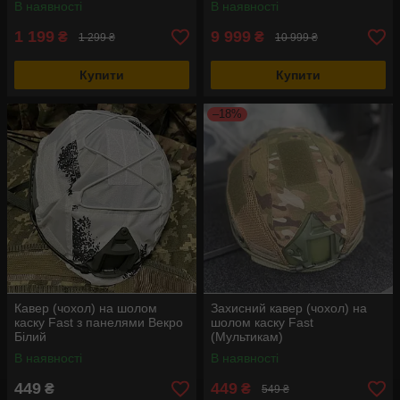
В наявності
В наявності
1 199
9 999
₴
₴
1 299 ₴
10 999 ₴
Купити
Купити
–18%
Кавер (чохол) на шолом
Захисний кавер (чохол) на
каску Fast з панелями Векро
шолом каску Fast
Білий
(Мультикам)
В наявності
В наявності
449
449
₴
₴
549 ₴