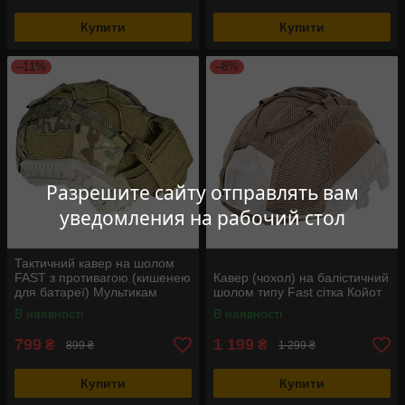
Купити
Купити
–11%
–8%
Разрешите сайту отправлять вам
уведомления на рабочий стол
Тактичний кавер на шолом
FAST з противагою (кишенею
Кавер (чохол) на балістичний
для батареї) Мультикам
шолом типу Fast сітка Койот
В наявності
В наявності
799
1 199
₴
₴
899 ₴
1 299 ₴
Купити
Купити