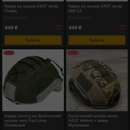
Кавер на шолом FAST колір
Кавер на шолом FAST колір
Олива
ММ-14
В наявності
В наявності
449
449
₴
₴
Купити
Купити
–8%
–9%
Кавер (чехол) на балістичний
Балістичний шолом каска
шолом типу Fast сітка
FAST Helmet + кавер
Оливковий
Мультикам