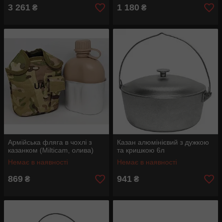
3 261
1 180
₴
₴
Армійська фляга в чохлі з
Казан алюмінієвий з дужкою
казанком (Milticam, олива)
та кришкою 6л
Немає в наявності
Немає в наявності
869
941
₴
₴