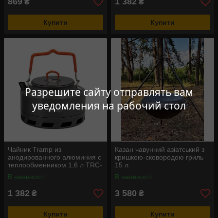
869
1 382
₴
₴
Купити
Купити
Разрешите сайту отправлять вам
уведомления на рабочий стол
Чайник Tramp из
Казан чавунний азіатський з
анодированного алюминия с
кришкою-сковородою гриль
теплообменником 1,6 л TRC-
15 л
121
В наявності
В наявності
1 382
3 580
₴
₴
Купити
Купити