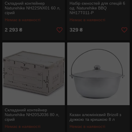
Складний контейнер
Набір ємностей для спецій 6
Naturehike NH22SNX01 60 л,
од. Naturehike BBQ
сірий
NH17T011-P
Немає в наявності
Немає в наявності
2 293
329
₴
₴
Складаний контейнер
Naturehike NH20SJ036 80 л,
Казан алюмінієвий Brizoll з
сірий
дужкою та кришкою 8 л
Немає в наявності
Немає в наявності