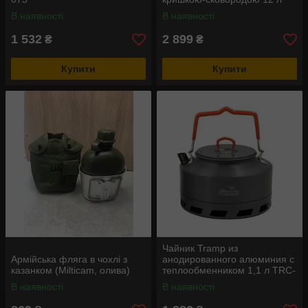
В наявності
В наявності
1 532
2 899
₴
₴
Купити
Купити
Чайник Tramp из
Армійська фляга в чохлі з
анодированного алюминия с
казанком (Milticam, олива)
теплообменником 1,1 л TRC-
120
В наявності
В наявності