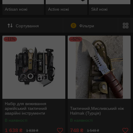
Artisan ножі
Active ножі
Skif ножі
Сортування
0
Фільтри
–11%
–52%
Набір для виживання
армійський тактичний
Тактичний,Мисливський ніж
аварійні інструменти
Halmak (Турція)
В наявності
В наявності
1 638
748
₴
₴
1 838 ₴
1 548 ₴