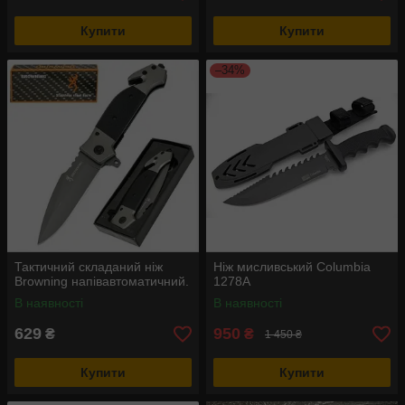
Купити
Купити
–34%
Тактичний складаний ніж
Ніж мисливський Columbia
Browning напівавтоматичний.
1278A
В наявності
В наявності
629
950
₴
₴
1 450 ₴
Купити
Купити