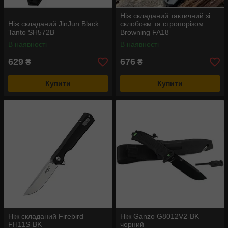
Ніж складаний тактичний зі
Ніж складаний JinJun Black
склобоєм та стропорізом
Tanto SH572B
Browning FA18
В наявності
В наявності
629
676
₴
₴
Купити
Купити
Ніж складаний Firebird
Ніж Ganzo G8012V2-BK
FH11S-BK
чорний