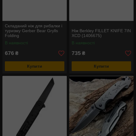
Складаний ніж для рибалки і
туризму Gerber Bear Grylls
Ніж Berkley FILLET KNIFE 7IN
Folding
XCD (1406675)
В наявності
В наявності
676
735
₴
₴
Купити
Купити