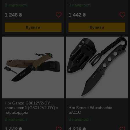
В наявності
В наявності
1 248
1 442
₴
₴
Купити
Купити
Ніж Ganzo G8012V2-DY
коричневий (G8012V2-DY) з
Ніж Sencut Waxahachie
паракордом
SA11C
В наявності
В наявності
1 442
4 239
₴
₴