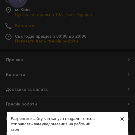
ЗВ'ЯЗКУ
м. Київ
Вулиця центральна 10А , Київ, Україна
Контакти
Сьогодні працює з 09:00 до 20:00
Показати весь графік роботи
Про нас
Контакти
Доставка та оплата
Графік роботи
×
Разрешите сайту san-sanych-magazin.com.ua
Повна версія сайту
отправлять вам уведомления на рабочий
стол
Сайт створено на маркетплейсі
Prom.ua