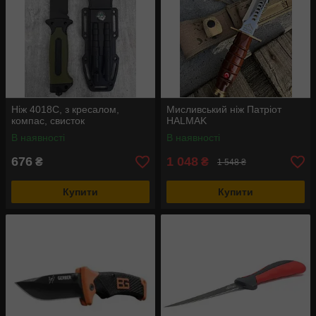
Ніж 4018С, з кресалом,
Мисливський ніж Патріот
компас, свисток
HALMAK
В наявності
В наявності
676
1 048
₴
₴
1 548 ₴
Купити
Купити