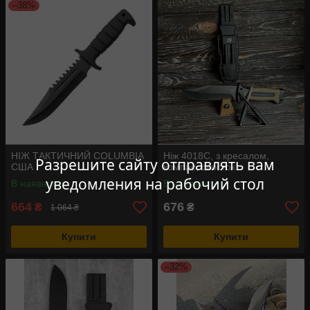
–38%
НІЖ ТАКТИЧНИЙ COLUMBIA
Ніж 4018С, з кресалом,
Разрешите сайту отправлять вам
США
компас, свисток
уведомления на рабочий стол
В наявності
В наявності
664
676
₴
₴
1 064 ₴
Купити
Купити
–32%