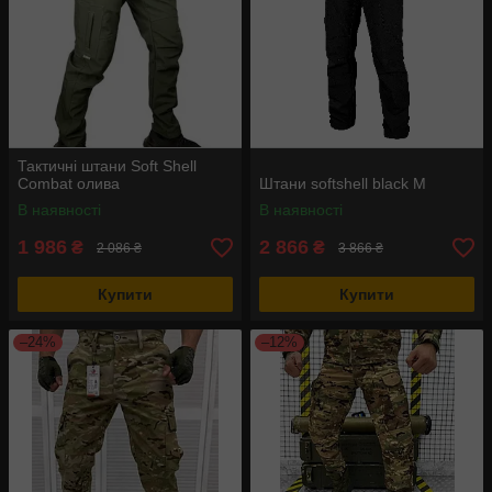
Тактичні штани Soft Shell
Combat олива
Штани softshell black M
В наявності
В наявності
1 986
2 866
₴
₴
2 086 ₴
3 866 ₴
Купити
Купити
–24%
–12%