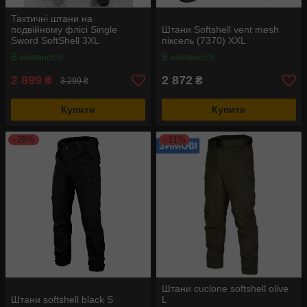
Тактичні штани на
подвійному флісі Single
Штани Softshell vent mesh
Sword SoftShell 3XL
піксель (7370) XXL
В наявності
В наявності
2 899
2 872
₴
₴
3 299 ₴
Купити
Купити
–26%
–11%
Штани cuclone softshell olive
Штани softshell black S
L