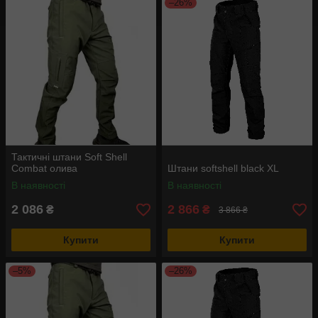
–26%
Тактичні штани Soft Shell
Combat олива
Штани softshell black XL
В наявності
В наявності
2 086
2 866
₴
₴
3 866 ₴
Купити
Купити
–5%
–26%