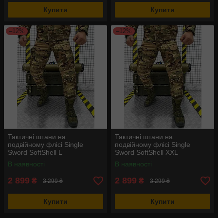
Купити
Купити
–12%
–12%
Тактичні штани на
Тактичні штани на
подвійному флісі Single
подвійному флісі Single
Sword SoftShell L
Sword SoftShell XXL
В наявності
В наявності
2 899
2 899
₴
₴
3 299 ₴
3 299 ₴
Купити
Купити