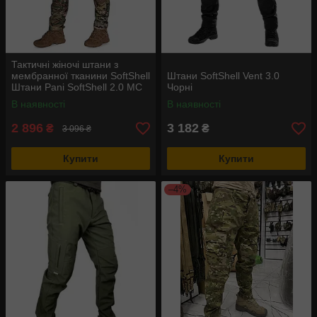
Тактичні жіночі штани з
мембранної тканини SoftShell
Штани SoftShell Vent 3.0
Штани Pani SoftShell 2.0 MC
Чорні
В наявності
В наявності
2 896
3 182
₴
₴
3 096 ₴
Купити
Купити
–4%