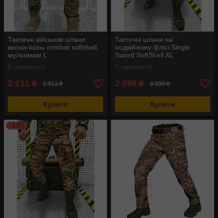
Тактичні військові штани
Тактичні штани на
весна-осінь combat softshell
подвійному флісі Single
мультикам L
Sword SoftShell XL
В наявності
В наявності
2 211
2 899
₴
₴
2 911 ₴
3 299 ₴
Купити
Купити
–12%