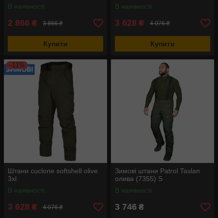
В наявності
В наявності
2 866
3 628
₴
₴
3 866 ₴
4 076 ₴
Купити
Купити
–11%
Штани cuclone softshell olive
Зимові штани Patrol Taslan
3xl
олива (7355) S
В наявності
В наявності
3 628
3 746
₴
₴
4 076 ₴