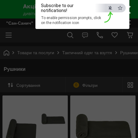
×
Subscribe to our
notifications!
To enable permission prompts, click
ESC
"Сан-Санич"
on the notification icon
Товари та послуги
Тактичний одяг та взуття
Рушники
Рушники
Сортування
0
Фільтри