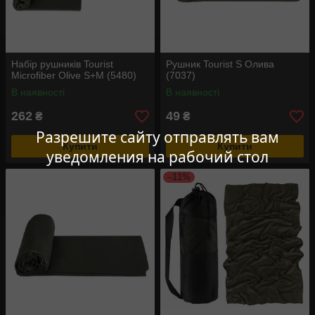
Набір рушників Tourist
Рушник Tourist S Олива
Microfiber Olive S+M (5480)
(7037)
В наявності
В наявності
262
49
₴
₴
Разрешите сайту отправлять вам
Купити
Купити
уведомления на рабочий стол
–11%