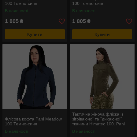
100 Темно-синя
100 Темно-синя
В наявності
В наявності
1 805
1 805
₴
₴
Купити
Купити
Тактична жіноча фліска із
Флісова кофта Pani Meadow
зігріваючої та "дихаючої"
100 Темно-синя
тканини Himatec 100. Pani
Army Himatec 100 Олива
В наявності
В наявності