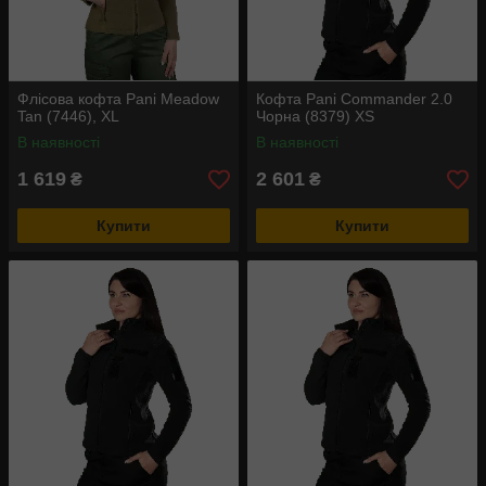
Флісова кофта Pani Meadow
Кофта Pani Commander 2.0
Tan (7446), XL
Чорна (8379) XS
В наявності
В наявності
1 619
2 601
₴
₴
Купити
Купити