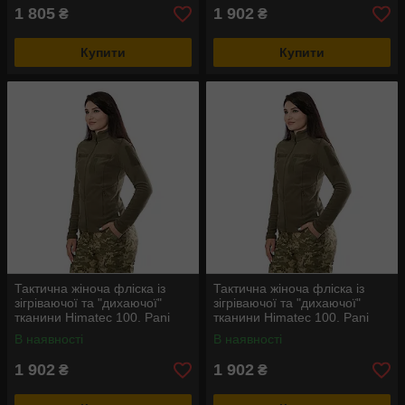
1 805
1 902
₴
₴
Купити
Купити
Тактична жіноча фліска із
Тактична жіноча фліска із
зігріваючої та "дихаючої"
зігріваючої та "дихаючої"
тканини Himatec 100. Pani
тканини Himatec 100. Pani
Army Himatec 100 Олива
Army Himatec 100 Олива
В наявності
В наявності
1 902
1 902
₴
₴