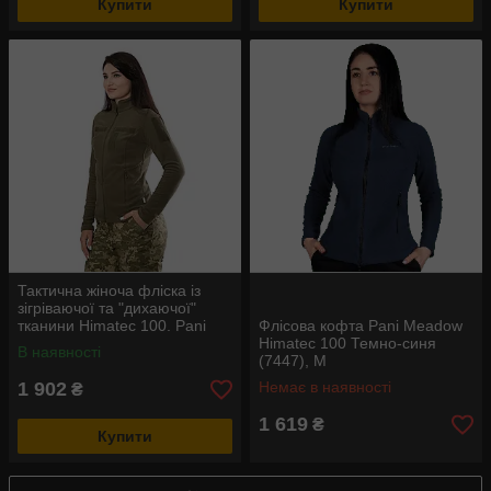
Купити
Купити
Тактична жіноча фліска із
зігріваючої та "дихаючої"
тканини Himatec 100. Pani
Флісова кофта Pani Meadow
Army Himatec 100 Олива
Himatec 100 Темно-синя
В наявності
(7447), M
1 902
Немає в наявності
₴
1 619
₴
Купити