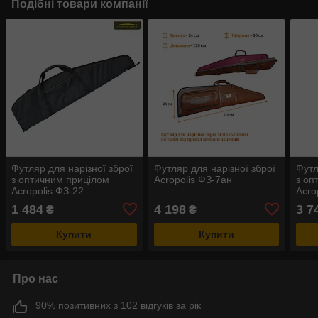
Подібні товари компанії
Футляр для нарізної зброї
Футляр для нарізної зброї
Футл
з оптичним прицілом
Acropolis ФЗ-7ан
з оп
Acropolis ФЗ-22
Acro
1 484
4 198
3 7
₴
₴
Купити
Купити
Про нас
90% позитивних з 102 відгуків за рік