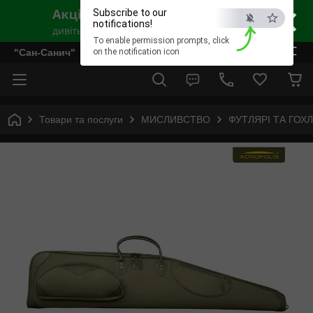
×
Subscribe to our
notifications!
To enable permission prompts, click
ESC
"Сан-Санич"
on the notification icon
Товари та послуги
МИСЛИВСТВО
ФУТЛЯРІ ТА ГОХЛ