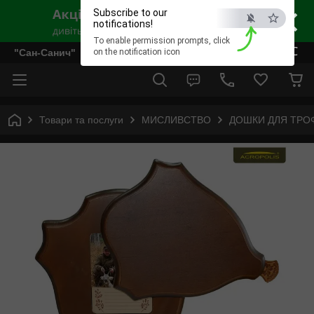
×
Subscribe to our
notifications!
To enable permission prompts, click
ESC
"Сан-Санич"
on the notification icon
Товари та послуги
МИСЛИВСТВО
ДОШКИ ДЛЯ ТРО