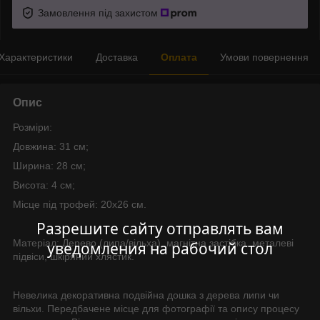
Замовлення під захистом
Характеристики
Доставка
Оплата
Умови повернення
Опис
Розміри:
Довжина: 31 см;
Ширина: 28 см;
Висота: 4 см;
Місце під трофей: 20х26 см.
Разрешите сайту отправлять вам
Матеріал: Дерево (липа/вільха), магнітна застібка. металеві
уведомления на рабочий стол
підвіси, шкіряний хлястик.
Невелика декоративна подвійна дошка з дерева липи чи
вільхи. Передбачене місце для фотографії та опису процесу