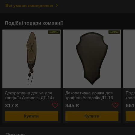
Всі умови повернення
Подібні товари компанії
Декоративна дошка для
Декоративна дошка для
Подв
трофеїв Acropolis ДТ-14к
трофеїв Acropolis ДТ-16
троф
317
345
661
₴
₴
Купити
Купити
Про нас