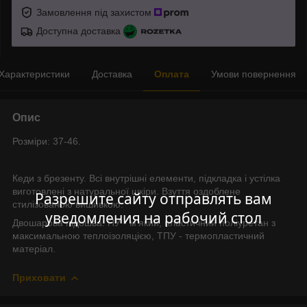
Замовлення під захистом
Доступна доставка
Характеристики
Доставка
Оплата
Умови повернення
Опис
Розміри: 37-46.
Кеди з брезенту. Всі внутрішні елементи, підкладка і устілка
виготовлені з натуральної шкіри. Взуття оздоблене
Разрешите сайту отправлять вам
стилізованою вишивкою.
уведомления на рабочий стол
Двошарова підошва: ПУ - м’який, пластичний поліуретан з
максимальною теплоізоляцією, ТПУ - термопластичний
матеріал.
Приховати