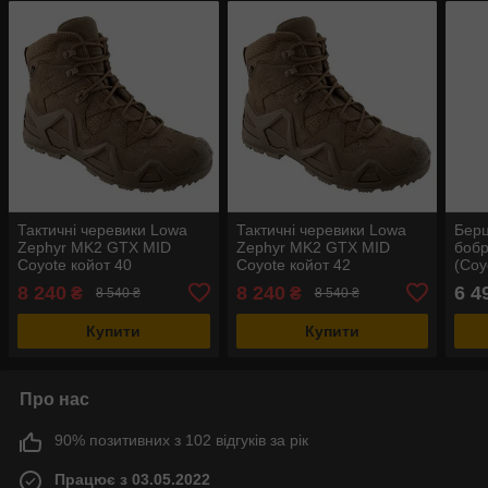
Тактичні черевики Lowa
Тактичні черевики Lowa
Берц
Zephyr MK2 GTX MID
Zephyr MK2 GTX MID
бобр
Coyote койот 40
Coyote койот 42
(Coy
8 240
8 240
6 4
₴
₴
8 540 ₴
8 540 ₴
Купити
Купити
Про нас
90% позитивних з 102 відгуків за рік
Працює з 03.05.2022