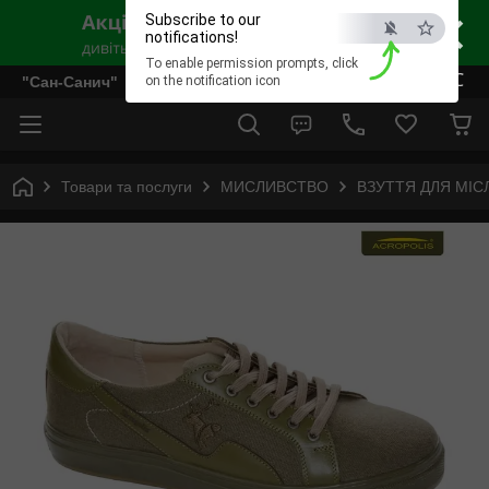
×
Subscribe to our
notifications!
To enable permission prompts, click
ESC
"Сан-Санич"
on the notification icon
Товари та послуги
МИСЛИВСТВО
ВЗУТТЯ ДЛЯ МІС