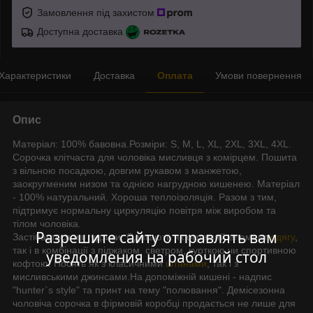
Замовлення під захистом
Доступна доставка
Характеристики
Доставка
Оплата
Умови повернення
Опис
Матеріал: 100% бавовна.Розміри: S, М, L, XL, 2XL, 3XL, 4XL.
Сорочка клітчаста для чоловіка мисливця з комірцем. Пошита
з вільною посадкою, довгим рукавом з манжетою,
заокругменим низом та однією нагрудною кишенею. Матеріал
- 100% натуральний. Хороша теплоізоляція. Разом з тим,
підтримує нормальну циркуляцію повітря між виробом та
тілом чоловіка.
Разрешите сайту отправлять вам
Застібається на гудзики. Одягають як окремий елемент
одягу
,
так і в комбінації з піджаком, светром, курткою чи спортивною
уведомления на рабочий стол
кофтою. Носять як з класичними
штанами
, так і з
мисливськими джинсами.На допоміжній кишені - надпис
"hunter`s style" та принт на тему "полювання". Демісезонна
чоловіча сорочка в фірмовій коробці продається не лише для