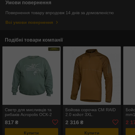
Умови повернення
Повернення товару впродовж 14 днів за домовленістю
Всі умови повернення
Подібні товари компанії
Светр для мисливців та
Бойова сорочка CM RAID
Бойо
рибаків Acropolis ОСК-2
2.0 койот 3XL.
mm14
817
2 316
2 1
₴
₴
Купити
Купити