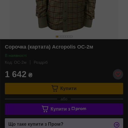
Сорочка (картата) Acropolis ОС-2м
В наявності
Код: ОС-2м
Роздріб
1 642
₴
Купити
або
Купити з
Що таке купити з Пром?