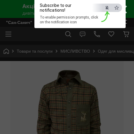
×
Subscribe to our
notifications!
To enable permission prompts, click
ESC
"Сан-Санич"
on the notification icon
Товари та послуги
МИСЛИВСТВО
Одяг для мисливц