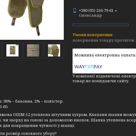
+380 (93) 256-79-61
Олександр
повернення товару протягом 
У компанії підключені електр
товар не покидаючи сайту.
: 98% – бавовна, 2% – полістер.
5-60.
мова ОШМ-12 утеплена штучним хутром. Клапани шапки можуть з
, чи зверху на голові за допомогою кнопок. Шапка утеплена всер
и для покращення чутності у шапці.
ти розмір головного убору?