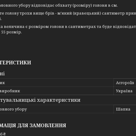
оловного убору відповідає обхвату (розміру) голови в см.
е голову трохи вище брів - м'який (кравецький) сантиметр при
.
 величина є розміром голови в сантиметрах та буде відповідат
е 55 розмір.
ТЕРИСТИКИ
ні
ик
Acropolis
 виробник
Україна
тувальницькі характеристики
овного убору
Шапка
МАЦІЯ ДЛЯ ЗАМОВЛЕННЯ
6 ₴