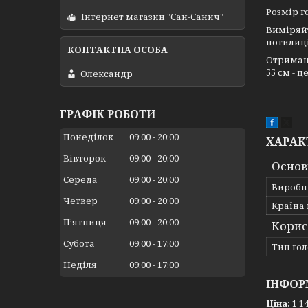
Розмір г
Інтернет магазин "Сан-Санич"
Виміряйт
потилиці
Отримана
55 см - ц
Олександр
ГРАФІК РОБОТИ
Понеділок
09:00
20:00
ХАРАК
Вівторок
09:00
20:00
Основ
Середа
09:00
20:00
Виробн
Четвер
09:00
20:00
Країна
Пʼятниця
09:00
20:00
Корис
Субота
09:00
17:00
Тип гол
Неділя
09:00
17:00
ІНФОР
Ціна:
1 14