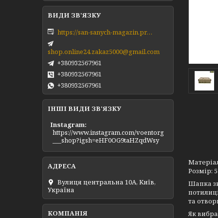
https://san-sanych-magazin.prom.ua/ua/
shop.online24.zakaz5000@gmail.com
+380932567961
+380932567961
+380932567961
ІНШІ ВИДИ ЗВ'ЯЗКУ
Instagram
https://www.instagram.com/voentorg
___shop?igsh=eHF0OG9taHZqdWsy
Матеріал
Розмір: 5
Вулиця центральна 10А, Київ,
Шапка зи
Україна
потилиці
та отвор
Як вибра