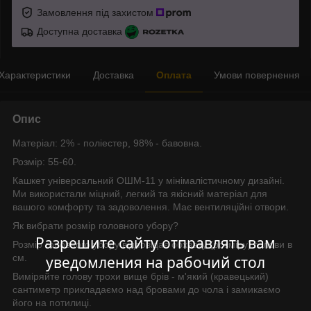
Замовлення під захистом
Доступна доставка
Характеристики
Доставка
Оплата
Умови повернення
Опис
Матеріал: 2% - поліеcтер, 98% - бавовна.
Розмір: 55-60.
Кашкет універсальний ОШМ-11 у мінімалістичному дизайні.
Ми використали міцний, легкий та якісний матеріал для
вашого комфорту та задоволення. Має вентиляційні отвори.
Як вибрати розмір головного убору?
Разрешите сайту отправлять вам
Розмір головного убору відповідає обхвату (розміру) голови в
см.
уведомления на рабочий стол
Виміряйте голову трохи вище брів - м'який (кравецький)
сантиметр прикладаємо над бровами до чола і замикаємо
його на потилиці.