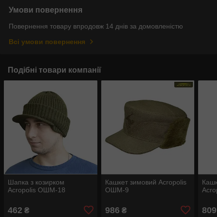
Умови повернення
Повернення товару впродовж 14 днів за домовленістю
Всі умови повернення
Подібні товари компанії
Шапка з козирком
Кашкет зимовий Acropolis
Кашк
Acropolis ОШМ-18
ОШМ-9
Acro
462
986
809
₴
₴