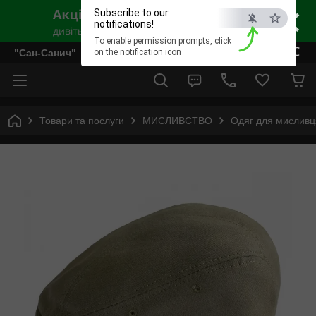
×
Subscribe to our
notifications!
To enable permission prompts, click
ESC
"Сан-Санич"
on the notification icon
Товари та послуги
МИСЛИВСТВО
Одяг для мисливц