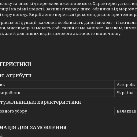
голову та шию від переохолодження зимою. Характеризується в
ляції на рівні шерсті. Захищає голову, шию, обличчя від морозу 
і сиру погоду. Виріб легко переться (рекомендовано при темпера
гріваючої функції, важлива особливість даної моделі – її сигн
я, мисливець замовить собі такий саме варіант. Загалом, зимо
і, але й для інших видів зимового активного відпочинку.
ТЕРИСТИКИ
ні атрибути
ик
Acropolis
 виробник
Україна
тувальницькі характеристики
овного убору
Балаклав
МАЦІЯ ДЛЯ ЗАМОВЛЕННЯ
 ₴