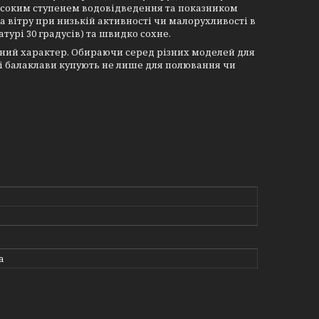
исоким ступенем водовідведення та показником
та вітру при низькій активності чи малорухливості в
турі 30 градусів) та швидко сохне.
альний характер. Обираючи серед різних моделей для
ві балаклави купують не лише для полювання чи
а