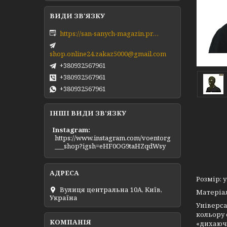
https://san-sanych-magazin.prom.ua/ua/
shop.online24.zakaz5000@gmail.com
+380932567961
+380932567961
+380932567961
ІНШІ ВИДИ ЗВ'ЯЗКУ
Instagram
https://www.instagram.com/voentorg
___shop?igsh=eHF0OG9taHZqdWsy
Розмір: 
Вулиця центральна 10А, Київ,
Матеріал
Україна
Універса
кольору 
«дихаючи