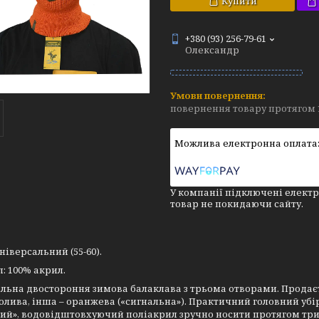
Купити
+380 (93) 256-79-61
Олександр
повернення товару протягом 
У компанії підключені електр
товар не покидаючи сайту.
універсальний (55-60).
: 100% акрил.
льна двостороння зимова балаклава з трьома отворами. Продаєт
олива, інша – оранжева («сигнальна»). Практичний головний убі
й», водовідштовхуючий поліакрил зручно носити протягом трива