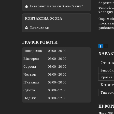
береже 
Інтернет магазин "Сан-Санич"
теплоізо
холодну 
Окрім зі
полюванн
Олександр
риболовл
ГРАФІК РОБОТИ
Понеділок
09:00
20:00
ХАРАК
Вівторок
09:00
20:00
Основ
Середа
09:00
20:00
Виробн
Четвер
09:00
20:00
Країна
Пʼятниця
09:00
20:00
Корис
Субота
09:00
17:00
Тип гол
Неділя
09:00
17:00
ІНФОР
Ціна:
362