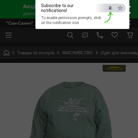
×
Subscribe to our
notifications!
To enable permission prompts, click
ESC
"Сан-Санич"
on the notification icon
Товари та послуги
МИСЛИВСТВО
Одяг для мисливц