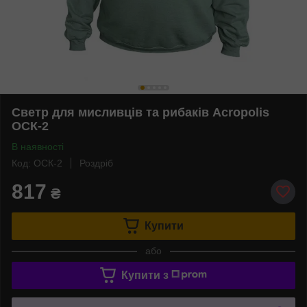
Светр для мисливців та рибаків Acropolis
ОСК-2
В наявності
Код: ОСК-2
Роздріб
817
₴
Купити
або
Купити з