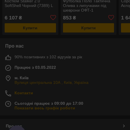
Костюм Stalker 2.0
Футболка Поло Тактична
Соро
SoftShell Чорний (7389) L
Олива з липучками під
Acro
шеврони ОФТ-1
6 107
853
1 6
₴
₴
Купити
Купити
Про нас
90% позитивних з 102 відгуків за рік
Працює з 03.05.2022
м. Київ
Вулиця центральна 10А , Київ, Україна
Контакти
Сьогодні працює з 09:00 до 17:00
Показати весь графік роботи
Про нас