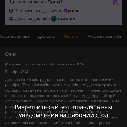
Що таке купити з Пром?
Замовлення під захистом
Доступна доставка
Характеристики
Доставка
Оплата
Умови повернення
Опис
Матеріал: поліестер - 65%, бавовна - 35%.
Розмір: XXXL.
Демісезонний светр для чоловіків, які носять одяг великих
розмірів. Теплий комбінований матеріал не дає замерзнути в
холодну погоду і не парить в теплі весняні чи осінні дні. Добре
носиться, не «кусає» та практичний в догляді. Зручний крій,
дає можливість швидко рухатись і реагувати на полюванні чи
Разрешите сайту отправлять вам
риболовлі. Чоловічий светр на довгий рукав ОСК-2 з
резинками на краях добре тримається на зап’ястях, не
уведомления на рабочий стол
обтискаючи руку по довжині. Рукава оптимально широкі для
активних дій мисливця чи рибака в процесі ловлі трофея.