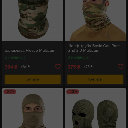
Шарф-труба Basic CoolPass
Балаклава Fleece Multicam
Grid 2.0 Multicam
В наявності
В наявності
364
375
₴
₴
484 ₴
475 ₴
Купити
Купити
–21%
–13%