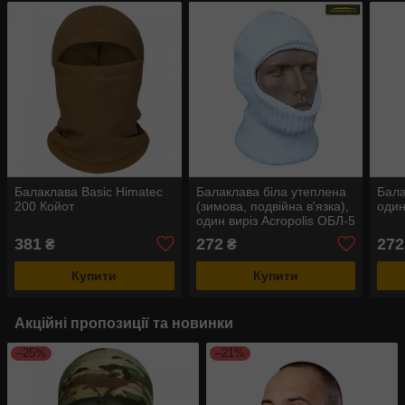
Балаклава Basic Himatec
Балаклава біла утеплена
Бала
200 Койот
(зимова, подвійна в'язка),
один
один виріз Acropolis ОБЛ-5
381
272
272
₴
₴
Купити
Купити
Акційні пропозиції та новинки
–25%
–21%