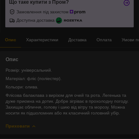
Що таке купити з Пром?
Замовлення під захистом
Доступна доставка
Опис
Характеристики
Доставка
Оплата
Умови п
Опис
Розмір: універсальний.
Матеріал: фліс (поліестер).
Кольори: олива.
Флісова балаклава з вирізом для очей та рота. Легенька та
дуже приємна на дотик. Добре зігріває в прохолодну погоду.
Захищає обличчя, голову і шию від вітру та морозу. Можна
носити як підшоломник або як класичний головний убір.
Приховати