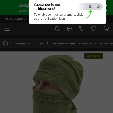
×
Subscribe to our
notifications!
To enable permission prompts, click
ESC
"Сан-Санич"
on the notification icon
Товари та послуги
Тактичний одяг та взуття
Балакла