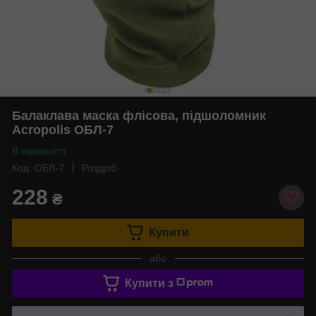
Балаклава маска флісова, підшоломник
Acropolis ОБЛ-7
В наявності
Код: ОБЛ-7
Роздріб
228
₴
Купити
або
Купити з