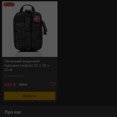
–26%
Тактичний медичний
підсумок (чорна) 21 х 15 х
11см
В наявності
430
₴
580 ₴
Купити
Про нас