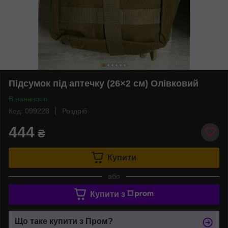
Підсумок під аптечку (26×2 см) Олівковий
В наявності
Код: 099228
Роздріб
444
₴
Купити
або
Купити з
Що таке купити з Пром?