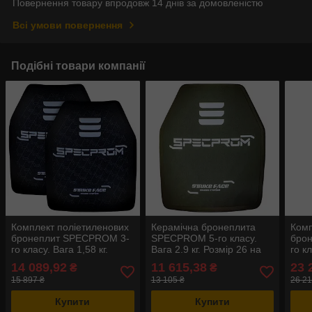
Повернення товару впродовж 14 днів за домовленістю
Всі умови повернення
Подібні товари компанії
Комплект поліетиленових
Керамічна бронеплита
Комп
бронеплит SPECPROM 3-
SPECPROM 5-го класу.
бро
го класу. Вага 1,58 кг.
Вага 2.9 кг. Розмір 26 на
го кл
Розмір 26 на 33 см.
33 см. Олива.
Розм
14 089,92
11 615,38
23 
₴
₴
Чорна. 2 шт.
Олив
15 897 ₴
13 105 ₴
26 21
Купити
Купити