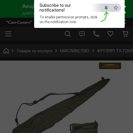
×
Subscribe to our
notifications!
To enable permission prompts, click
ESC
"Сан-Санич"
on the notification icon
Товари та послуги
МИСЛИВСТВО
ФУТЛЯРІ ТА ГОХЛ