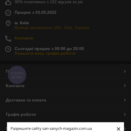
90% позитивних з 102 відгуків за рік
Працює з 03.05.2022
м. Київ
Вулиця центральна 10А , Київ, Україна
Контакти
Сьогодні працює з 09:00 до 20:00
Показати весь графік роботи
Про нас
КНОПКА
ЗВ'ЯЗКУ
Контакти
Доставка та оплата
Графік роботи
×
Разрешите сайту san-sanych-magazin.com.ua
Повна версія сайту