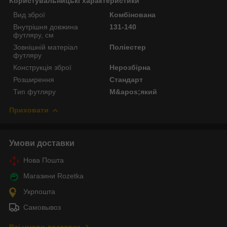
Користувальницькі характеристики
Вид зброї
Комбінована
Внутрішня довжина
131-140
футляру, см
Зовнішній матеріал
Поліестер
футляру
Конструкція зброї
Нерозбірна
Розширення
Стандарт
Тип футляру
М&apos;який
Приховати
Умови доставки
Нова Пошта
Магазини Rozetka
Укрпошта
Самовывоз
Всі умови доставки