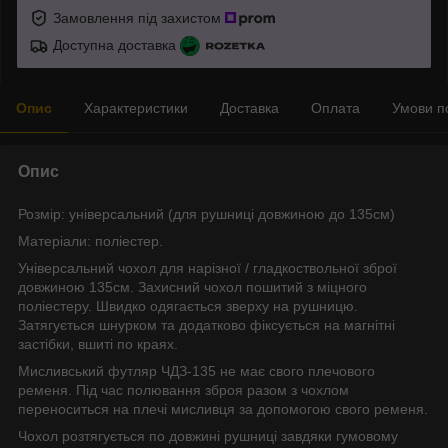
Замовлення під захистом
Доступна доставка
Опис
Характеристики
Доставка
Оплата
Умови п
Опис
Розмір: універсальний (для рушниці довжиною до 135см)
Матеріали: поліестер.
Універсальний чохол для нарізної / гладкоствольної зброї
довжиною 135см. Захисний чохол пошитий з міцного
поліестеру. Швидко одягається зверху на рушницю.
Затягується шнурком та додатково фіксується на магнітні
застібки, вшиті по краях.
Мисливський футляр ЧДЗ-135 не має свого плечового
ременя. Під час полювання зброя разом з чохлом
переноситься на плечі мисливця за допомогою свого ременя.
Чохол розтягується по довжині рушниці завдяки гумовому