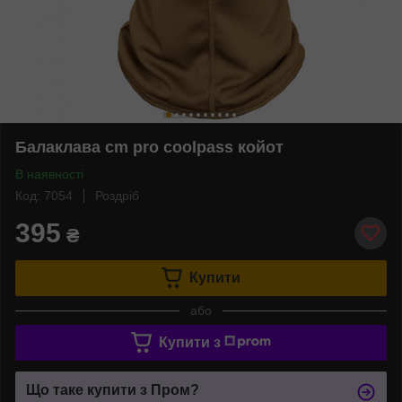
Балаклава cm pro coolpass койот
В наявності
Код: 7054
Роздріб
395
₴
Купити
або
Купити з
Що таке купити з Пром?