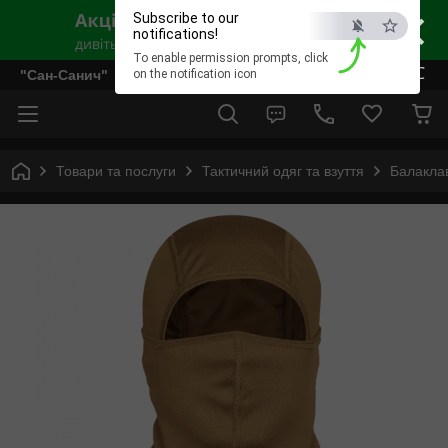
×
Subscribe to our
notifications!
To enable permission prompts, click
ESC
"Сан-Санич"
on the notification icon
Товари та послуги
Тактичний одяг та взуття
Балакла