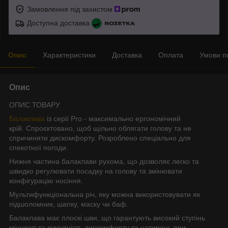
Замовлення під захистом
Доступна доставка
Опис
Характеристики
Доставка
Оплата
Умови п
Опис
ОПИС ТОВАРУ
Балаклава
із серії Pro - максимально ергономічний
крій. Спроєктовано, щоб щільно облягати голову та не
спричиняти дискомфорту. Розроблено спеціально для
спекотної погоди.
Нижня частина балаклави рухома, що дозволяє легко та
швидко регулювати посадку на голову та змінювати
конфігурацію носіння.
Мультифункціональна річ, яку можна використовувати як
підшоломник, шапку, маску чи баф.
Балаклава має плоскі шви, що гарантують високий ступінь
міцності та відсутність дискомфорту та натирань при