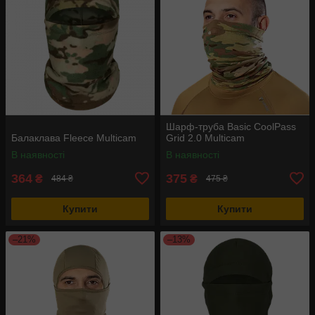
Шарф-труба Basic CoolPass
Балаклава Fleece Multicam
Grid 2.0 Multicam
В наявності
В наявності
364
375
₴
₴
484 ₴
475 ₴
Купити
Купити
–21%
–13%