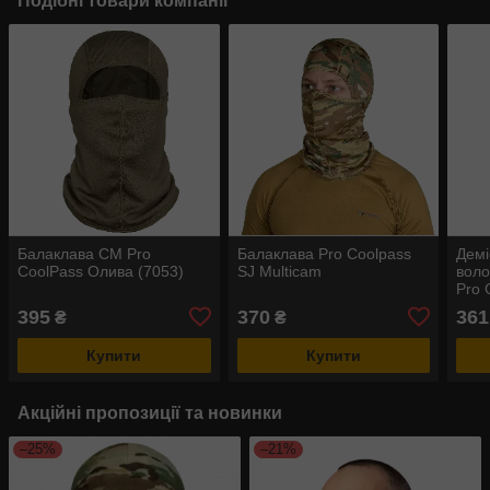
Подібні товари компанії
Балаклава CM Pro
Балаклава Pro Coolpass
Демі
CoolPass Олива (7053)
SJ Multicam
воло
Pro 
395
370
361
₴
₴
Купити
Купити
Акційні пропозиції та новинки
–25%
–21%