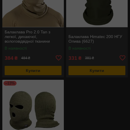
Балаклава Pro 2.0 Tan з
легкої, дихаючої,
Балаклава Himatec 200 НГУ
вологовідвідної тканини
Олива (6627)
В наявності
В наявності
384
331
₴
₴
484 ₴
381 ₴
Купити
Купити
–13%