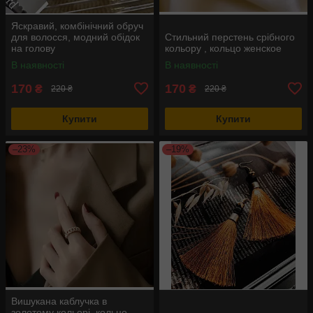
Яскравий, комбінічний обруч
для волосся, модний обідок
Стильний перстень срібного
на голову
кольору , кольцо женское
В наявності
В наявності
170
170
₴
₴
220 ₴
220 ₴
Купити
Купити
–23%
–19%
Вишукана каблучка в
золотому кольорі, кольцо