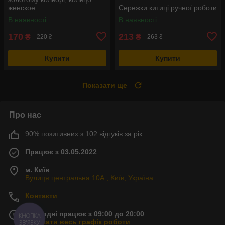
женское
Сережки китиці ручної роботи
В наявності
В наявності
170
213
₴
₴
220 ₴
263 ₴
Купити
Купити
Показати ще
Про нас
90% позитивних з 102 відгуків за рік
Працює з 03.05.2022
м. Київ
Вулиця центральна 10А , Київ, Україна
Контакти
Сьогодні працює з 09:00 до 20:00
КНОПКА
Показати весь графік роботи
ЗВ'ЯЗКУ