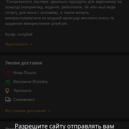
Сонцезахисні окуляри: ідеально підходять для відпочинку на
природі (наприклад, водіння, риболовля, біг або інші види
спорту для жінок і чоловіків), а також можуть
використовуватися як модний аксесуар високого класу та
щоденне використання цілий рік.
Колір: голубий
Приховати
Умови доставки
Нова Пошта
Магазини Rozetka
Укрпошта
Самовывоз
Всі умови доставки
Разрешите сайту отправлять вам