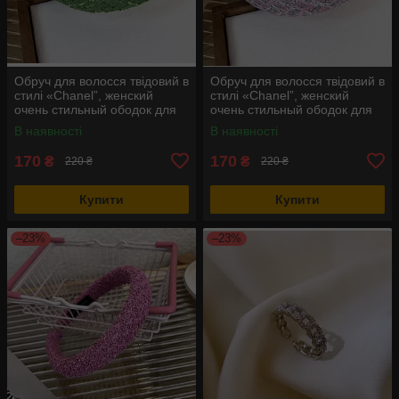
Обруч для волосся твідовий в
Обруч для волосся твідовий в
стилі «Chanel”, женский
стилі «Chanel”, женский
очень стильный ободок для
очень стильный ободок для
волос
волос
В наявності
В наявності
170
170
₴
₴
220 ₴
220 ₴
Купити
Купити
–23%
–23%