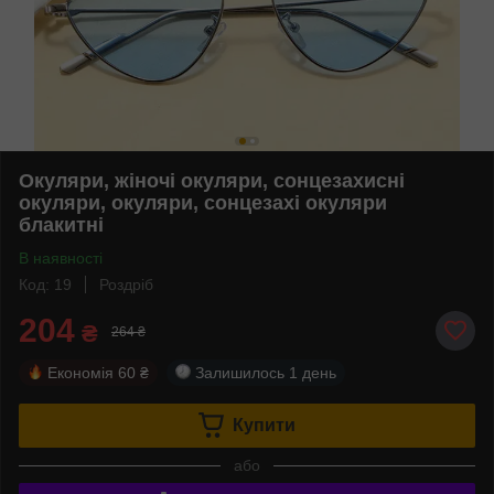
Окуляри, жіночі окуляри, сонцезахисні
окуляри, окуляри, сонцезахі окуляри
блакитні
В наявності
Код: 19
Роздріб
204
₴
264 ₴
Економія
60 ₴
Залишилось
1 день
Купити
або