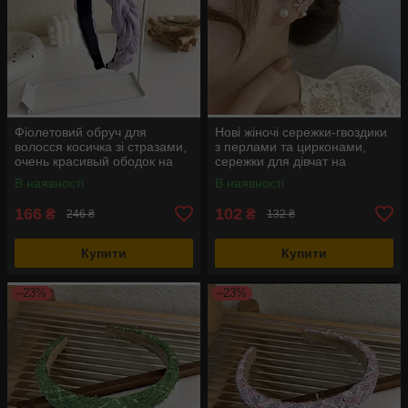
Фіолетовий обруч для
Нові жіночі сережки-гвоздики
волосся косичка зі стразами,
з перлами та цирконами,
очень красивый ободок на
сережки для дівчат на
голову
повсякденний одяг, серьги
В наявності
В наявності
166
102
₴
₴
246 ₴
132 ₴
Купити
Купити
–23%
–23%