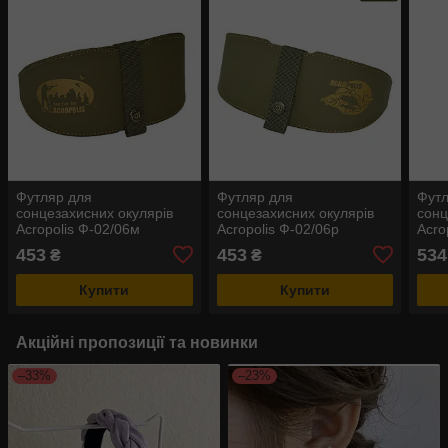
Футляр для
Футляр для
Футл
сонцезахисних окулярів
сонцезахисних окулярів
сонц
Acropolis Ф-02/06м
Acropolis Ф-02/06р
Acro
453
453
534
₴
₴
Купити
Купити
Акційні пропозиції та новинки
–33%
–23%