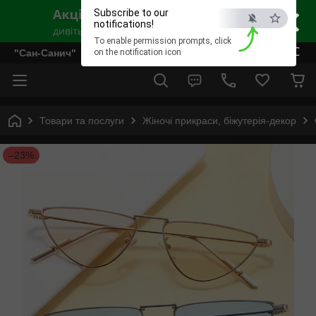
×
Subscribe to our
notifications!
To enable permission prompts, click
ESC
"Сан-Санич"
on the notification icon
Товари та послуги
Жіночі прикраси, біжутерія-декор
–23%