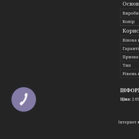
Основ
Виробн
Колір
Корис
Вікова 
Гарант
Призна
Тип
Рівень
ІНФОР
Ціна:
2 69
КНОПКА
ЗВ'ЯЗКУ