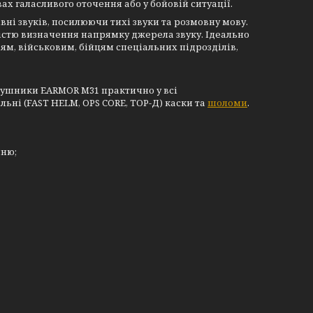
ах галасливого оточення або у бойовій ситуації.
ні звуків, посилюючи тихі звуки та розмовну мову.
істю визначення напрямку джерела звуку. Ідеально
ям, військовим, бійцям спеціальних підрозділів,
вушники EARMOR M31 практично у всі
іальні (FAST HELM, OPS CORE, ТОР-Д) каски та
шоломи
.
нню;