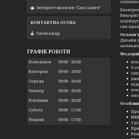
спілкува
Інтернет магазин "Сан-Санич"
Електрон
Використ
підійдут
сил пра
Олександр
Оголов'я
Дизайн о
загально
ГРАФІК РОБОТИ
Модерні
Понеділок
09:00
20:00
нов
3-с
Вівторок
09:00
20:00
сил
дин
Середа
09:00
20:00
під
пок
Четвер
09:00
20:00
оно
Пʼятниця
09:00
20:00
Особлив
Субота
09:00
17:00
Про
NRR
Неділя
09:00
17:00
3 р
При
Різ