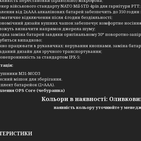
ливість перестановки (право/ліво) мікрофона;
кер військового стандарту NATO Mil-STD 4pin для гарнітури РТТ;
лення від 2хААА алкалінових батарей забезпечить до 350 годин 
оматичне відключення після 4 годин бездіяльності;
ономічний дизайн вушних чашок забезпечує комфортне носіння
ожуть визначити напрямок джерела шуму;
дка заміна батарей завдяки оригінальному 30° поворотно-запір
губиться випадково;
чно працювати в рукавичках: керування кнопками, заміна батар
аданий дизайн для зручного транспортування;
онепроникність за стандартом IPX-5;
тація:
ушники M31-MOD3
исний мішок для зберігання.
плект батарейок (2×ААА).
плення OPS Core (чебурашка)
Кольори в наявності: Оливкови
наявність кольору уточнюйте у менед
ТЕРИСТИКИ