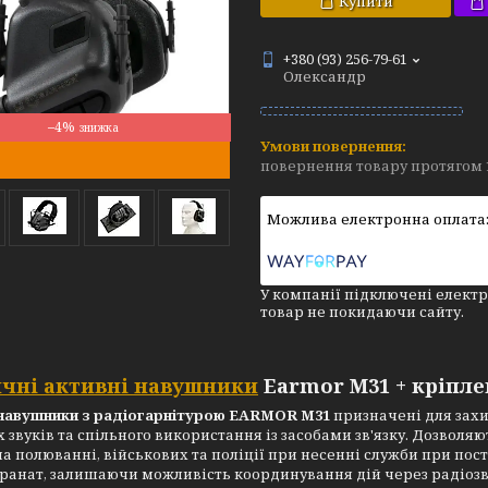
Купити
+380 (93) 256-79-61
Олександр
–4%
повернення товару протягом 
У компанії підключені електр
товар не покидаючи сайту.
чні активні навушники
Earmor М31 + кріпле
 навушники з радіогарнітурою EARMOR M31
призначені для захи
х звуків та спільного використання із засобами зв'язку. Дозвол
на полюванні, військових та поліції при несенні служби при пост
гранат, залишаючи можливість координування дій через радіоз