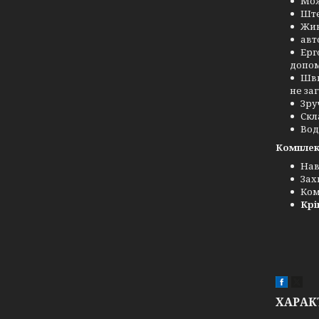
Мож
Ште
Жив
авт
Ерг
допом
Шви
не за
Зру
Скл
Вод
Комплек
Нав
Зах
Ком
Крі
ХАРАК