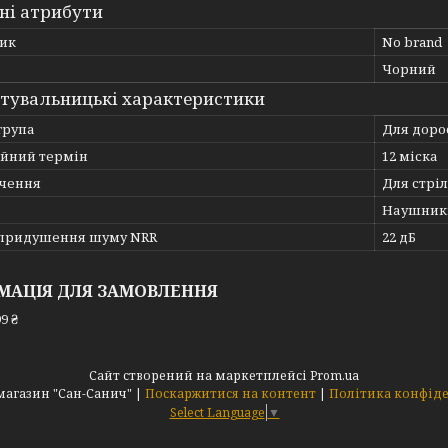
ні атрибути
ик
No brand
Чорний
тувальницькі характеристики
група
Для доро
ійний термін
12 міска
чення
Для стрі
Наушник
 придушення шуму NRR
22 дБ
МАЦІЯ ДЛЯ ЗАМОВЛЕННЯ
9 ₴
Сайт створений на маркетплейсі
Prom.ua
Інтернет магазин "Сан-Санич" |
Поскаржитися на контент
|
Політика конфід
Select Language
▼