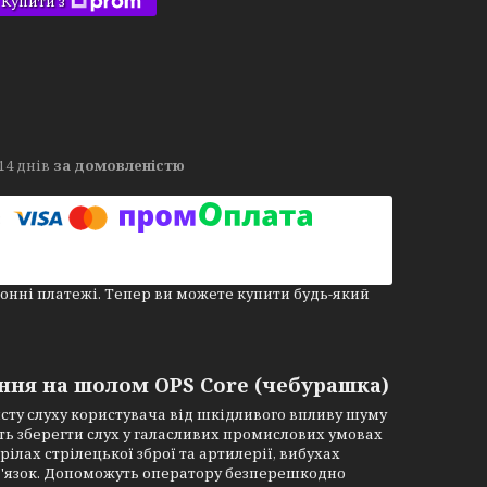
Купити з
14 днів
за домовленістю
онні платежі. Тепер ви можете купити будь-який
ння на шолом OPS Core (чебурашка)
сту слуху користувача від шкідливого впливу шуму
яють зберегти слух у галасливих промислових умовах
рілах стрілецької зброї та артилерії, вибухах
в'язок. Допоможуть оператору безперешкодно