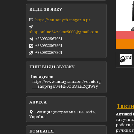
https://san-sanych-magazin.prom.ua/ua/
shop.online24.zakaz5000@gmail.com
+380932567961
+380932567961
+380932567961
ІНШІ ВИДИ ЗВ'ЯЗКУ
Instagram
https://www.instagram.com/voentorg
___shop?igsh=eHF0OG9taHZqdWsy
Такти
Вулиця центральна 10А, Київ,
Активні
Україна
та гучни
роботи, 
ручних 