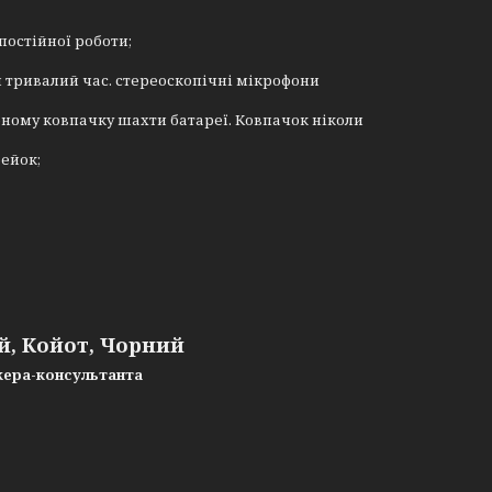
постійної роботи;
 тривалий час. стереоскопічні мікрофони
ному ковпачку шахти батареї. Ковпачок ніколи
ейок;
й, Койот, Чорний
жера-консультанта