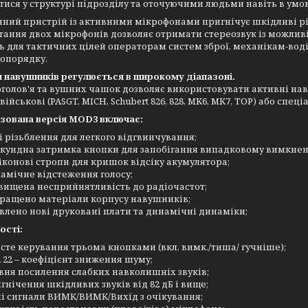
тися у структурі підрозділу та оточуючими людьми навіть в умов
ний пристрій із активними мікрофонами пригнічує шкідливі рів
ання двох мікрофонів дозволяє отримати стереозвук із можлив
ь для тактичних цілей операторам систем зброї, механікам-воді
вопорядку.
 навушників регулюється в широкому діапазоні.
голов'я та вушних чашок дозволяє використовувати активні на
військові (PASGT, MICH, Schubert 826, 828, MK6, MK7, ТОР) або спец
зована версія MOD3 включає:
і різьблення для легкого відгвинчування;
екундна затримка кнопки для запобігання випадковому вимкне
іконові стропи для кришок відсіку акумулятора;
амічне відстеження голосу;
вищена несприйнятливість до радіочастот;
ращено матеріали корпусу навушників;
влено нові друковані плати та динамічні динаміки;
ості:
сте керування трьома кнопками (вкл, вимк./тиша/ гучніше);
 22 – коефіцієнт зниження шуму;
івня посилення слабких навколишніх звуків;
гнічення шкідливих звуків від 82 дБ і вище;
ні сигнали ВИМК/ВИМК/Вихід з очікування;