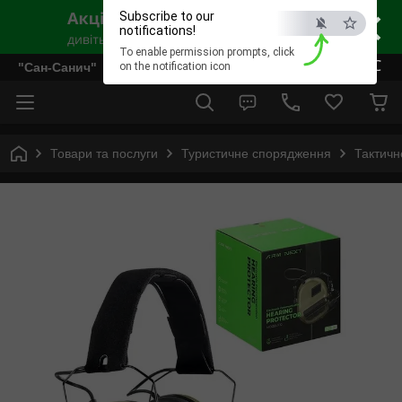
×
Subscribe to our
notifications!
To enable permission prompts, click
ESC
"Сан-Санич"
on the notification icon
Товари та послуги
Туристичне спорядження
Тактичн