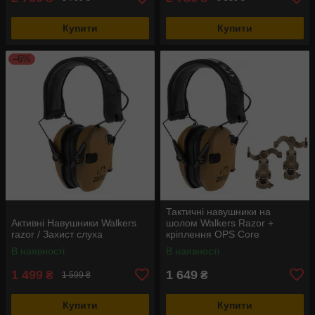
Купити
Купити
–6%
Тактичні навушники на
Активні Навушники Walkers
шолом Walkers Razor +
razor / Захист слуха
кріплення OPS Core
(Чебурашки) Койот
В наявності
В наявності
1 499
1 649
₴
₴
1 599 ₴
Купити
Купити