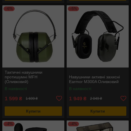
–6%
–5%
Тактичні навушники
протишумні MFH
Навушники активні захисні
(Оливковий)
Earmor M300A Оливковий
В наявності
В наявності
1 599
1 949
₴
₴
1 699 ₴
2 049 ₴
Купити
Купити
–4%
–4%