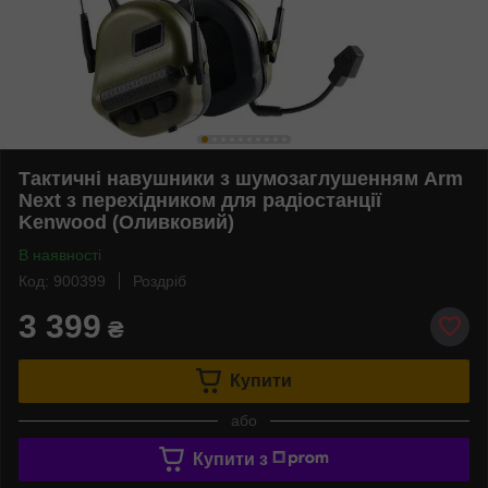
Тактичні навушники з шумозаглушенням Arm
Next з перехідником для радіостанції
Kenwood (Оливковий)
В наявності
Код: 900399
Роздріб
3 399
₴
Купити
або
Купити з