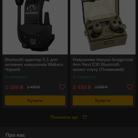
Bluetooth-адаптер 5.1 для
Навушники беруші бездротові
активних навушників Walkers
Arm Next E30 Bluetooth
Чорний
захист слуху (Оливковий)
В наявності
В наявності
2 399
2 499
₴
₴
2 499 ₴
2 599 ₴
Купити
Купити
Показати ще
Про нас