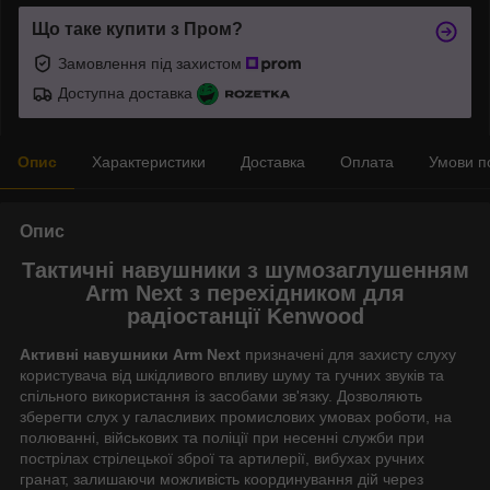
Що таке купити з Пром?
Замовлення під захистом
Доступна доставка
Опис
Характеристики
Доставка
Оплата
Умови п
Опис
Тактичні навушники з шумозаглушенням
Arm Next з перехідником для
радіостанції Kenwood
Активні навушники Arm Next
призначені для захисту слуху
користувача від шкідливого впливу шуму та гучних звуків та
спільного використання із засобами зв'язку. Дозволяють
зберегти слух у галасливих промислових умовах роботи, на
полюванні, військових та поліції при несенні служби при
пострілах стрілецької зброї та артилерії, вибухах ручних
гранат, залишаючи можливість координування дій через