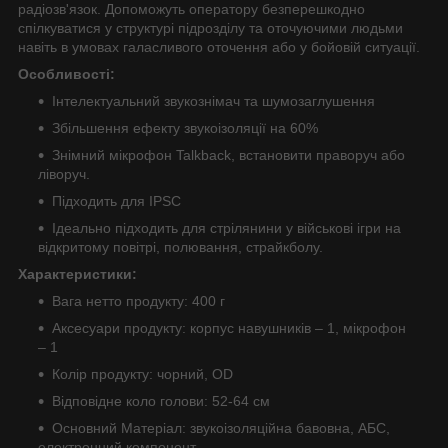
радіозв'язок. Допоможуть оператору безперешкодно
спілкуватися у структурі підрозділу та оточуючими людьми
навіть в умовах галасливого оточення або у бойовій ситуації.
Особливості:
Інтелектуальний звукознімач та шумозаглушення
Збільшення ефекту звукоізоляції на 60%
Знімний мікрофон Talkback, встановити праворуч або
ліворуч.
Підходить для IPSC
Ідеально підходить для стрілянини у військові ігри на
відкритому повітрі, полювання, страйкболу.
Характеристики:
Вага нетто продукту: 400 г
Аксесуари продукту: корпус навушників – 1, мікрофон
– 1
Колір продукту: чорний, OD
Відповідне коло голови: 52-64 см
Основний Матеріал: звукоізоляційна бавовна, АБС,
електронний компонент