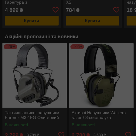
Гарнітура з
XS
наву
шумопоглинанням
кріп
4 899
784
18 
₴
₴
(Оливковий)
прот
Купити
Купити
Акційні пропозиції та новинки
–26%
–22%
Тактичні активні навушники
Активні Навушники Walkers
Earmor M32 FG Оливковий
razor / Захист слуха
В наявності
В наявності
2 799
2 780
₴
₴
3 799 ₴
3 580 ₴