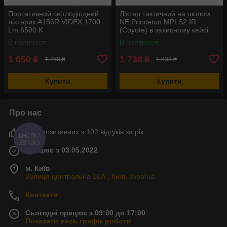
Портативний світлодіодний
Ліхтар тактичний на шолом
ліхтарик A156R VIDEX 1700
NE Princeton MPLS2 IR
Lm 6500 K
(Coyote) в захисному кейсі
В наявності
В наявності
1 650
1 738
₴
₴
1 750 ₴
1 838 ₴
Купити
Купити
Про нас
90% позитивних з 102 відгуків за рік
КНОПКА
ЗВ'ЯЗКУ
Працює з 03.05.2022
м. Київ
Вулиця центральна 10А , Київ, Україна
Контакти
Сьогодні працює з 09:00 до 17:00
Показати весь графік роботи