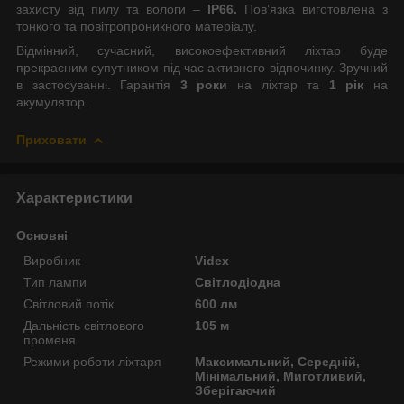
захисту від пилу та вологи –
IP66.
Пов’язка виготовлена з
тонкого та повітропроникного матеріалу.
Відмінний, сучасний, високоефективний ліхтар буде
прекрасним супутником під час активного відпочинку. Зручний
в застосуванні. Гарантія
3
роки
на ліхтар та
1 рік
на
акумулятор.
Приховати
Характеристики
Основні
Виробник
Videx
Тип лампи
Світлодіодна
Світловий потік
600 лм
Дальність світлового
105 м
променя
Режими роботи ліхтаря
Максимальний, Середній,
Мінімальний, Миготливий,
Зберігаючий