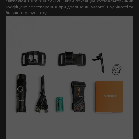
світлодіод
Luminus SST20
, який покращує фотоелектричний
коефіцієнт перетворення при досягненні високої надійності та
більшого результату.