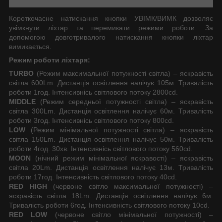
Короткочасне натискання кнопки УВІМК/ВИМК дозволяє
увімкнути ліхтар та перемикати режими роботи. За
допомогою довготривалого натискання кнопки ліхтар
вимикається.
Режим роботи ліхтаря:
TURBO
(Режим максимальної потужності світла) – яскравість
світла 600Lm. Дистанція освітлення налічує 105м. Тривалість
роботи 1год. Інтенсивнісь світлового потоку 2800cd.
MIDDLE
(Режим середньої потужності світла) – яскравість
світла 300Lm. Дистанція освітлення налічує 60м. Тривалість
роботи 3год. Інтенсивнісь світлового потоку 800cd.
LOW
(Режим мінімальної потужності світла) – яскравість
світла 150Lm. Дистанція освітлення налічує 50м. Тривалість
роботи 4год. 30хв. Інтенсивнісь світлового потоку 560cd.
MOON
(нічний режим мінімальної яскравості) – яскравість
світла 20Lm. Дистанція освітлення налічує 13м. Тривалість
роботи 17год. Інтенсивність світлового потоку 40cd.
RED HIGH
(червоне світло максимальної потужності) –
яскравість світла 18Lm. Дистанція освітлення налічує 6м.
Тривалість роботи 6год. Інтенсивність світлового потоку 10cd.
RED LOW
(червоне світло мінімальної потужності) –