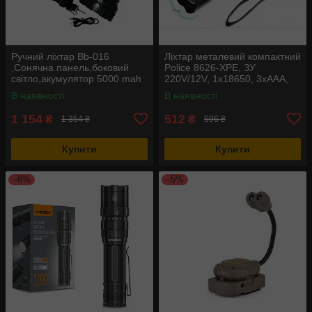
Ручний ліхтар Bb-016
Ліхтар металевий компактний
,Сонячна панель,боковий
Police 8626-XPE, ЗУ
світло,акумулятор 5000 mah
220V/12V, 1х18650, 3xAAA,
zoom, Box
В наявності
В наявності
1 154
512
₴
₴
1 354 ₴
596 ₴
Купити
Купити
–6%
–5%