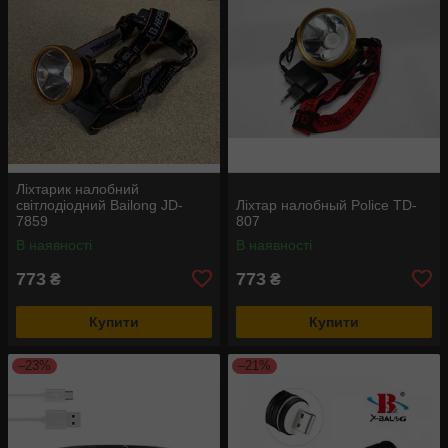
Ліхтарик налобний
світлодіодний Bailong JD-
Ліхтар налобный Police TD-
7859
807
В наявності
В наявності
773
773
₴
₴
Купити
Купити
–23%
–21%