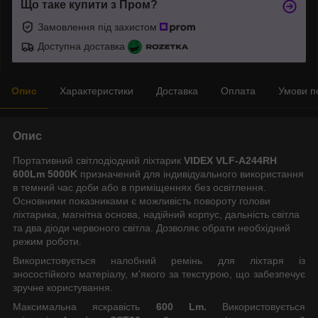
Що таке купити з Пром?
Замовлення під захистом
Доступна доставка
Опис
Характеристики
Доставка
Оплата
Умови п
Опис
Портативний світлодіодний ліхтарик
VIDEX VLF-A244RH
600Lm 5000K
призначений для індивідуального використання
в темний час доби або в приміщеннях без освітлення.
Основними показниками є можливість повороту голови
ліхтарика, магнітна основа, надійний корпус, дальність світла
та два діоди червоного світла. Дозволяє обрати необхідний
режим роботи.
Використовується налобний ремінь для ліхтаря із
зносостійкого матеріалу, м'якого за текстурою, що забезпечує
зручне користування.
Максимальна яскравість
600 Lm.
Використовується