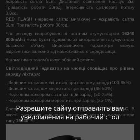
яскравість світла 5Lm. Дистанція освітлення налічує 2м.
Тривалість роботи 20год. Інтенсивність світлового потоку
0,8cd.
RED FLASH
(червоне світло мигаюче) – яскравість світла
5Lm. Тривалість роботи 30год.
Час розряду випробувано зі штатним акумулятором
16340
800mAh
і може бути подовжено за використання акумулятора
більшого об’єму. Вищезазначені параметри можуть
відрізнятися залежно від навколишнього середовища.
Автоматично запам’ятовує обраний режим.
Світлодіодний індикатор на кнопці сповіщає про рівень
заряду ліхтаря:
- Зеленим кольором світиться при повному заряді (100-85%).
- Зеленим кольором мерехтить при заряді (85-50%).
- Червоним кольором світиться при заряді (50-25%).
- Червоним кольором мерехтить при заряді (25-1%).
Разрешите сайту отправлять вам
Доступне заряджання за допомогою кабелю USB
Type-C.
В
якості елементів живлення використовуються акумулятори
уведомления на рабочий стол
типу
16340
.