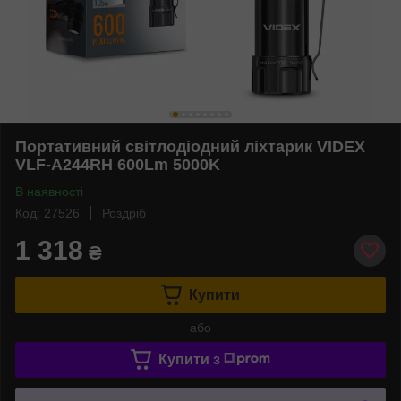
Портативний світлодіодний ліхтарик VIDEX
VLF-A244RH 600Lm 5000K
В наявності
Код: 27526
Роздріб
1 318
₴
Купити
або
Купити з