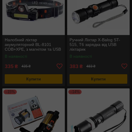
Налобний ліхтар
Ручний Ліхтар X-Balog ST-
акумуляторний BL-8101
515, T6 зарядка від USB
COB+XPE, з магнітом та USB
ліхтарик
В наявності
В наявності
335
383
₴
₴
435 ₴
483 ₴
Купити
Купити
–15%
–14%