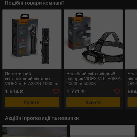
Подібні товари компанії
Портативний
Налобний світлодіодний
Нало
світлодіодний ліхтарик
ліхтарик VIDEX VLF-H066A
ліхт
VIDEX VLF-A232R 1000Lm
2000Lm 5000K
OR 
5000K
1 514
1 771
594
₴
₴
Купити
Купити
Акційні пропозиції та новинки