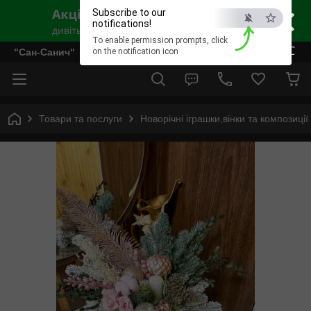
×
Subscribe to our
notifications!
To enable permission prompts, click
ESC
"Сан-Санич"
on the notification icon
Товари та послуги
Новорічні іграшки,вінки та композиції