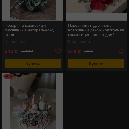
Новорічна композиція ,
Новорічник підсвічник ,
підсвічник в натуральному
новорічний декор,новогодняя
стилі
композиция ,новогодний
подсвечник
В наявності
В наявності
943
648
₴
₴
1 143 ₴
748 ₴
Купити
Купити
–6%