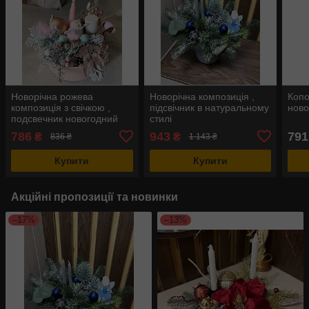
Новорічна рожева
Новорічна композиція ,
Копо
композиція з свічкою ,
підсвічник в натуральному
ново
подсвечник новогодний
стилі
786
943
791
₴
₴
836 ₴
1 143 ₴
Купити
Купити
Акційні пропозиції та новинки
–17%
–13%