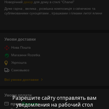
Новорічний
декор
для дому в стилі “Chanel”
Дуже гарна , велика , розкішна композиція з свічечкою та
сублімованими сухоцвітами , іграшками і гілками литої ялини
Умови доставки
Нова Пошта
Магазини Rozetka
Укрпошта
Самовывоз
Всі умови доставки
Умови оплати
Разрешите сайту отправлять вам
уведомления на рабочий стол