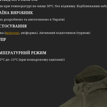
я при температурі не вище 30°С, без віджиму. Відбілювання заб
АЇНА ВИРОБНИК
ь розроблено та виготовлено в Україні
СТОСУВАННЯ
ка (
мілітарі
, уніформа). Активний відпочинок (туризм)
ЛІР
МПЕРАТУРНИЙ РЕЖИМ
15°С до -15°С (при пошаровому одяганні)