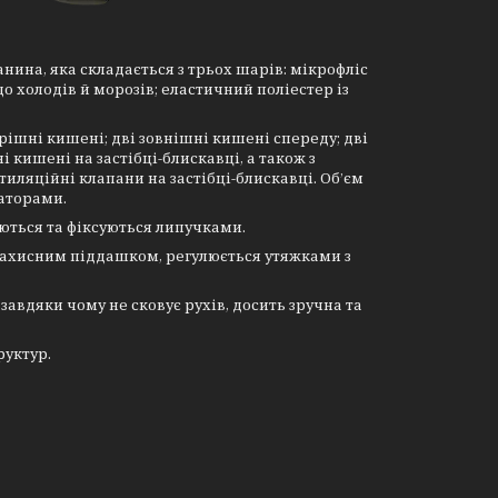
анина, яка складається з трьох шарів: мікрофліс
до холодів й морозів; еластичний поліестер із
ішні кишені; дві зовнішні кишені спереду; дві
і кишені на застібці-блискавці, а також з
иляційні клапани на застібці-блискавці. Об’єм
саторами.
ються та фіксуються липучками.
 захисним піддашком, регулюється утяжками з
завдяки чому не сковує рухів, досить зручна та
руктур.