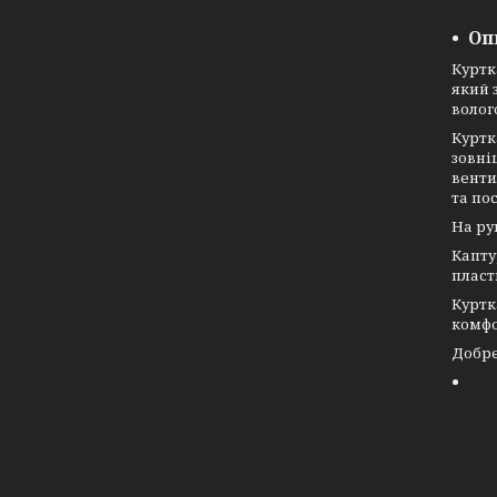
Оп
Куртк
який 
волог
Куртк
зовні
венти
та по
На ру
Капту
пласт
Куртк
комфо
Добре