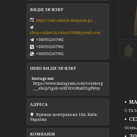
https://san-sanych-magazin.prom.ua/ua/
shop.online24.zakaz5000@gmail.com
+380932567961
+380932567961
+380932567961
ІНШІ ВИДИ ЗВ'ЯЗКУ
Instagram
https://www.instagram.com/voentorg
___shop?igsh=eHF0OG9taHZqdWsy
МА
C-Tk S
Вулиця центральна 10А, Київ,
СЕ
Україна
Осінь
ДО