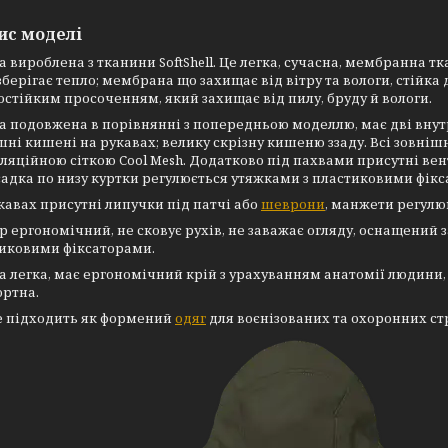
ис моделі
а вироблена з тканини SoftShell. Це легка, сучасна, мембранна тк
зберігає тепло; мембрана що захищає від вітру та вологи, стійка 
остійким просоченням, який захищає від пилу, бруду й вологи.
а подовжена в порівнянні з попередньою моделлю, має дві внутр
шні кишені на рукавах; велику скрізну кишеню ззаду. Всі зовнішн
ляційною сіткою Cool Mesh. Додатково під пахвами присутні вент
садка по низу куртки регулюється утяжками з пластиковими фік
кавах присутні липучки під патчі або
шеврони
, манжети регулю
р ергономічний, не сковує рухів, не заважає огляду, оснащений
иковими фіксаторами.
а легка, має ергономічний крій з урахуванням анатомії людини, 
ртна.
 підходить як формений
одяг
для воєнізованих та охоронних ст