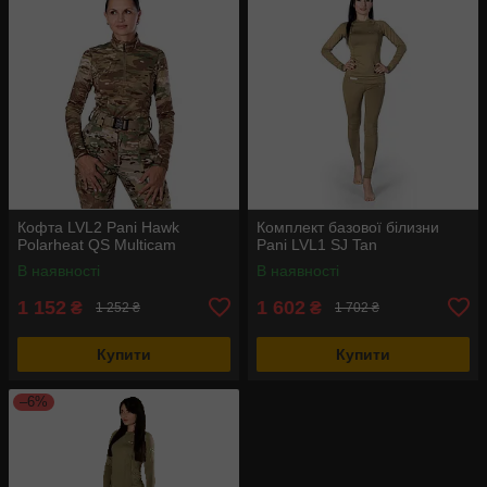
Кофта LVL2 Pani Hawk
Комплект базової білизни
Polarheat QS Multicam
Pani LVL1 SJ Tan
В наявності
В наявності
1 152
1 602
₴
₴
1 252 ₴
1 702 ₴
Купити
Купити
–6%