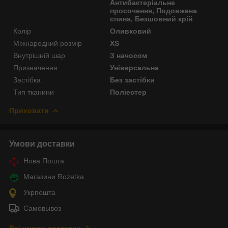
Антибактеріальне
просочення, Подовжена
спина, Безшовний крій
Колір
Оливковий
Міжнародний розмір
XS
Внутрішній шар
З начосом
Призначення
Універсальна
Застібка
Без застібки
Тип тканини
Поліестер
Приховати
Умови доставки
Нова Пошта
Магазини Rozetka
Укрпошта
Самовывоз
Всі умови доставки