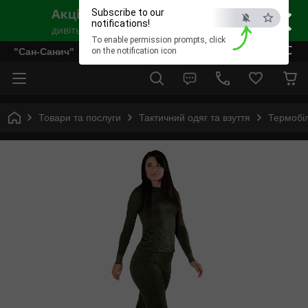
×
Subscribe to our
notifications!
To enable permission prompts, click
ESC
"Сан-Санич"
on the notification icon
Товари та послуги
Тактичний одяг та взуття
Термобі