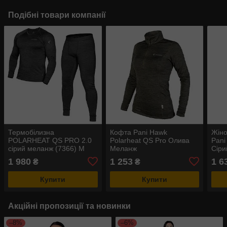
Подібні товари компанії
Термобілизна
Кофта Pani Hawk
Жіно
POLARHEAT QS PRO 2.0
Polarheat QS Pro Олива
Pani
сірий меланж (7366) M
Меланж
Сір
1 980
1 253
1 6
₴
₴
Купити
Купити
Акційні пропозиції та новинки
–8%
–6%