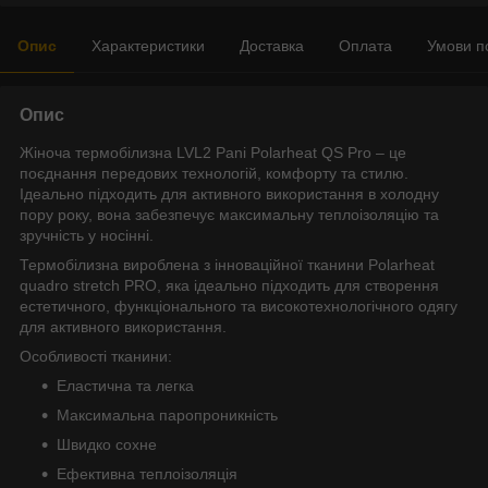
Опис
Характеристики
Доставка
Оплата
Умови п
Опис
Жіноча термобілизна LVL2 Pani Polarheat QS Pro – це
поєднання передових технологій, комфорту та стилю.
Ідеально підходить для активного використання в холодну
пору року, вона забезпечує максимальну теплоізоляцію та
зручність у носінні.
Термобілизна вироблена з інноваційної тканини Polarheat
quadro stretch PRO, яка ідеально підходить для створення
естетичного, функціонального та високотехнологічного одягу
для активного використання.
Особливості тканини:
Еластична та легка
Максимальна паропроникність
Швидко сохне
Ефективна теплоізоляція