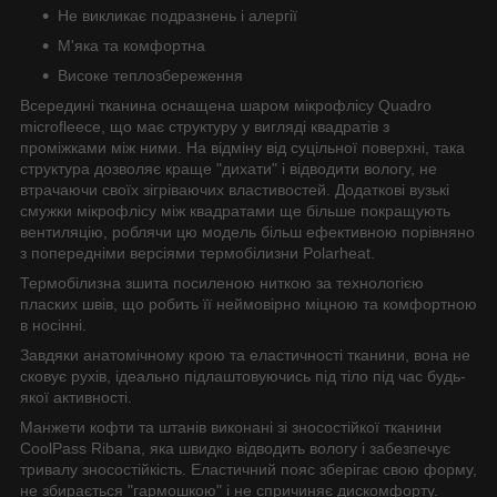
Не викликає подразнень і алергії
М'яка та комфортна
Високе теплозбереження
Всередині тканина оснащена шаром мікрофлісу Quadro
microfleece, що має структуру у вигляді квадратів з
проміжками між ними. На відміну від суцільної поверхні, така
структура дозволяє краще "дихати" і відводити вологу, не
втрачаючи своїх зігріваючих властивостей. Додаткові вузькі
смужки мікрофлісу між квадратами ще більше покращують
вентиляцію, роблячи цю модель більш ефективною порівняно
з попередніми версіями термобілизни Polarheat.
Термобілизна зшита посиленою ниткою за технологією
пласких швів, що робить її неймовірно міцною та комфортною
в носінні.
Завдяки анатомічному крою та еластичності тканини, вона не
сковує рухів, ідеально підлаштовуючись під тіло під час будь-
якої активності.
Манжети кофти та штанів виконані зі зносостійкої тканини
CoolPass Ribana, яка швидко відводить вологу і забезпечує
тривалу зносостійкість. Еластичний пояс зберігає свою форму,
не збирається "гармошкою" і не спричиняє дискомфорту.