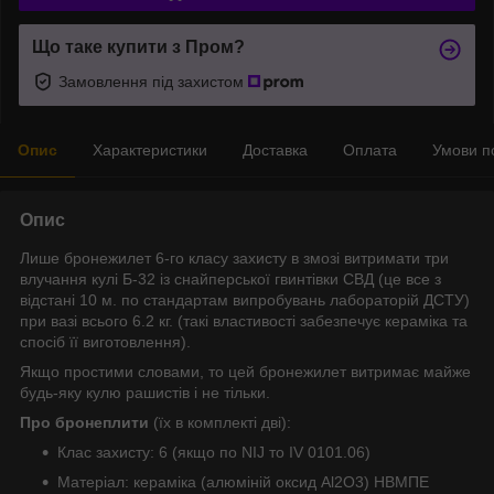
Що таке купити з Пром?
Замовлення під захистом
Опис
Характеристики
Доставка
Оплата
Умови п
Опис
Лише бронежилет 6-го класу захисту в змозі витримати три
влучання кулі Б-32 із снайперської гвинтівки СВД (це все з
відстані 10 м. по стандартам випробувань лабораторій ДСТУ)
при вазі всього 6.2 кг. (такі властивості забезпечує кераміка та
спосіб її виготовлення).
Якщо простими словами, то цей бронежилет витримає майже
будь-яку кулю рашистів і не тільки.
Про бронеплити
(їх в комплекті дві):
Клас захисту: 6 (якщо по NIJ то IV 0101.06)
Матеріал: кераміка (алюміній оксид Al2O3) НВМПЕ