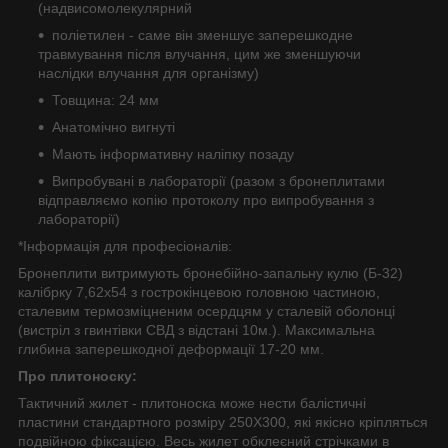
(надвисомолекулярний
поліетилен - саме він зменшує заперешкодне
травмування після влучання, цим же зменшуючи
наслідки влучання для організму)
Товщина: 24 мм
Анатомічно вигнуті
Мають інформативну наліпку позаду
Випробувані в лабораторії (разом з бронеплитами
відправляємо копію протоколу про випробування з
лабораторії)
*Інформація для професіоналів:
Бронеплити витримують бронебійно-запальну кулю (Б-32)
калібрку 7,62х54 з гострокінцевою головною частиною,
сталевим термозміцненим осердцям у сталевій оболонці
(вистріл з гвинтівки СВД з відстані 10м.). Максимальна
глибина заперешкодної деформації 17-20 мм.
Про плитоноску:
Тактичний жилет - плитоноска може нести балістичні
пластини стандартного розміру 250Х300, які якісно кріпляться
подвійною фіксацією. Весь жилет обклеєний стрічками в