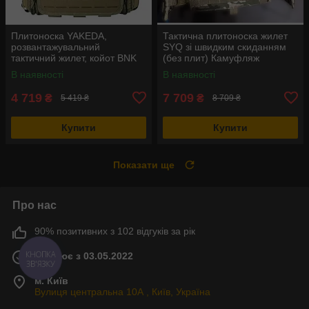
Плитоноска YAKEDA,
Тактична плитоноска жилет
розвантажувальний
SYQ зі швидким скиданням
тактичний жилет, койот BNK
(без плит) Камуфляж
В наявності
В наявності
4 719
7 709
₴
₴
5 419 ₴
8 709 ₴
Купити
Купити
Показати ще
Про нас
90% позитивних з 102 відгуків за рік
Працює з 03.05.2022
КНОПКА
ЗВ'ЯЗКУ
м. Київ
Вулиця центральна 10А , Київ, Україна