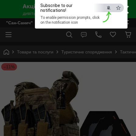
×
Subscribe to our
notifications!
To enable permission prompts, click
ESC
"Сан-Санич"
on the notification icon
Товари та послуги
Туристичне спорядження
Тактичн
–11%