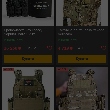
Бронежилет 6-го классу.
Тактична плитоноска Yakeda
Чорний. Вага 6.2 кг.
multicam
В наявності
В наявності
16 258
4 719
₴
₴
19 258 ₴
5 419 ₴
Купити
Купити
–13%
–11%