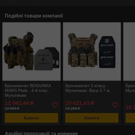
Подібні товари компанії
Бронежилет BOGUNKA
Бронежилет 3 класу.
Брон
MARS Plate , 4-й клас.
Мультикам. Вага 3.7 кг.
Муль
Мультикам
12 043,44
20 621,43
₴
₴
16 
13 588 ₴
23 266 ₴
Купити
Купити
Акційні пропозиції та новинки