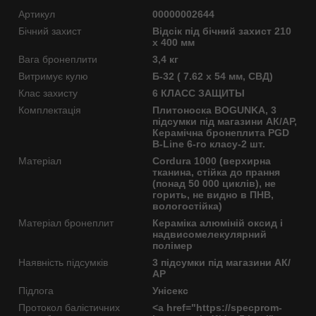
Артикул
00000002644
Бічний захист
Відсік під бічний захист 210
х 400 мм
Вага бронеплити
3,4 кг
Витримує кулю
Б-32 ( 7.62 x 54 мм, СВД)
Клас захисту
6 КЛАСС ЗАЩИТЫ
Комплектація
Плитоноска BOGUNKA, 3
підсумки під магазини АК/АР,
Керамічна бронеплита PGD
B-Line 6-го класу-2 шт.
Матеріал
Cordura 1000 (верхирна
тканина, стійка до прання
(понад 50 000 циклів), не
горить, не видно в ПНВ,
вологостійка)
Матеріал бронеплит
Кераміка алюміній оксид і
надвисомелекулярний
полімер
Наявність підсумків
3 підсумки під магазини АК/
АР
Підлога
Унісекс
Протокол балістичних
<a href="https://specprom-