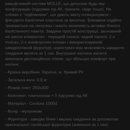
камуфляжній системі MOLLE, що допускає будь-яку
конфігурацію (підсумки під АК, гранати, скіди тощо). На
плічках є "підйомники", що дають змогу позиціонувати і
фіксувати балістичні пластини за висотою. Боковини надійно
тримаються на липучках і мають можливість вставки бічного
балістичного пакета. Завдяки простій конструкції, заснованій
на шести елементах - передній панелі, задній панелі, 2-х
поясах, 2-х комфортних плічках і використовуваній
швидкоз'ємній фурнітурі, користувач має можливість швидкого
скидання жилета за 1 сек. Внутрішня частина жилета
виконана дистанційною сіткою, що збільшує комфорт при
носінні.
- Країна виробник: Україна, м. Кривий Ріг
- Загальна вага: 0,6 кг
- Розмір плит: 250х300
- Комплект: плитоноска + 3 підсумки під АК
- Матеріал - Cordura 1000d
- Колір - мультикам
- Фурнітура - швидке бічне і верхнє скидання за допомогою
оригінальної італійської фурнітури (знімання за 1 сек)