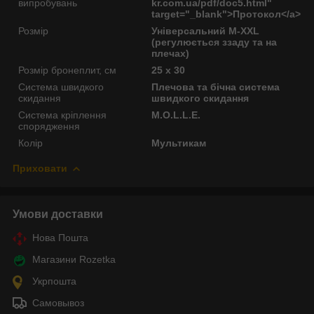
випробувань
kr.com.ua/pdf/doc5.html"
target="_blank">Протокол</a>
Розмір
Універсальний M-XXL
(регулюється ззаду та на
плечах)
Розмір бронеплит, см
25 х 30
Система швидкого
Плечова та бічна система
скидання
швидкого скидання
Система кріплення
M.O.L.L.E.
спорядження
Колір
Мультикам
Приховати
Умови доставки
Нова Пошта
Магазини Rozetka
Укрпошта
Самовывоз