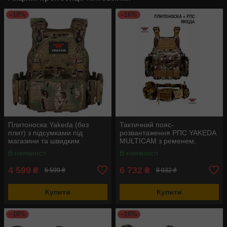
–18%
–16%
Плитоноска Yakeda (без
Тактичний пояс-
плит) з підсумками під
розвантаження РПС YAKEDA
магазини та швидким
MULTICAM з ременем,
скиданням (Мультикам)
підсумками та стропами
В наявності
В наявності
MOLLE Мультикам
4 599
6 732
₴
₴
5 599 ₴
8 032 ₴
Купити
Купити
–16%
–16%