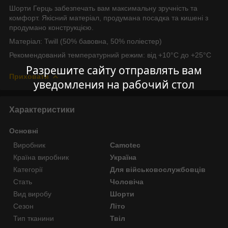
Шорти Герць забезпечать вам максимальну зручність та
комфорт. Якісний матеріал, продумана посадка та кишені з
продумано конструкцією.
Матеріал: Twill (50% бавовна, 50% поліестер)
Рекомендований температурний режим: від +10°C до +25°C
Разрешите сайту отправлять вам
Приховати
уведомления на рабочий стол
Характеристики
Основні
Виробник
Camotec
Країна виробник
Україна
Категорії
Для військовослужбовців
Стать
Чоловіча
Вид виробу
Шорти
Сезон
Літо
Тип тканини
Твіл