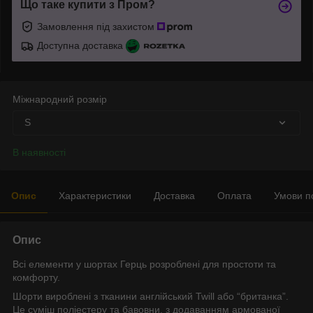
Що таке купити з Пром?
Замовлення під захистом
Доступна доставка
Міжнародний розмір
S
В наявності
Опис
Характеристики
Доставка
Оплата
Умови п
Опис
Всі елементи у шортах Герць розроблені для простоти та
комфорту.
Шорти вироблені з тканини англійський Twill або “британка”.
Це суміш поліестеру та бавовни, з додаванням армованої