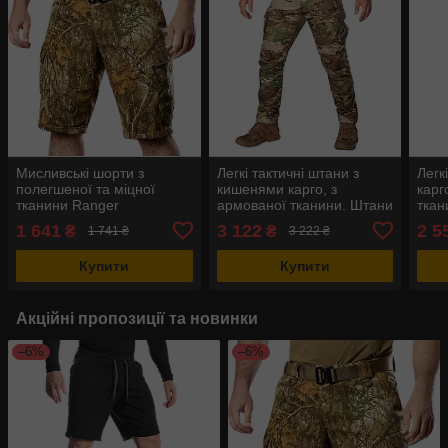
Мисливські шорти з
Легкі тактичні штани з
Легк
полегшеної та міцної
кишенями карго, з
карго
тканини Ranger
армованої тканини. Штани
ткан
Twill(80/20) Дотик Сонця
Герць 3.0 Twill MC
1 641
3 122
2 5
₴
₴
1 741 ₴
3 222 ₴
Купити
Купити
Акційні пропозиції та новинки
–6%
–6%