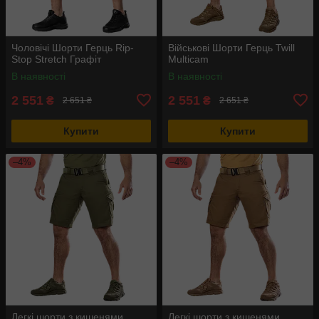
Чоловічі Шорти Герць Rip-
Військові Шорти Герць Twill
Stop Stretch Графіт
Multicam
В наявності
В наявності
2 551
2 551
₴
₴
2 651 ₴
2 651 ₴
Купити
Купити
–4%
–4%
Легкі шорти з кишенями
Легкі шорти з кишенями