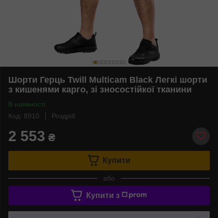
Шорти Герць Twill Multicam Black Легкі шорти
з кишенями карго, зі зносостійкої тканини
В наявності
Код: 8910
Роздріб
2 553
₴
Купити
або
Купити з