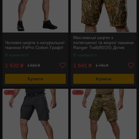
Мисливські шорти з
Чоловічі шорти з натуральної
полегшеної та міцної тканини
тканини FitPro Cotton Графіт
Ranger Twill(80/20) Дотик
Сонця
В наявності
В наявності
1 532
1 641
₴
₴
1 632 ₴
1 741 ₴
Купити
Купити
–4%
–4%