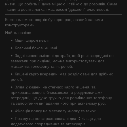
нитки, що робить її дуже міцною і стійкою до розривів. Сама
тканина досить легка і має високі “дихаючі” властивості.
Кожен елемент шортів був пропрацьований нашими
конструкторами.
Найголовніше:
Міцні широкі петлі.
Класичні бокові кишені.
Задні кишені зміщені до країв, щоб речі всередині не
заважали при сидінні, можна використовувати для
магазинів, телефону та ін. речей.
Кишені карго всередині має розділювачі для дрібних
речей.
Зліва 2 кишені на стегнах: карго кишеня, та
прихована вище із блискавкою та розділювачами
всередині, що дуже зручно для розміщення телефону
та запобігання випадання його при активному русі.
Фіксація поясу на металеву кнопку та гачок.
Позаду на поясі розташовані два D-кільця для
додаткового спорядження та аксесуарів.