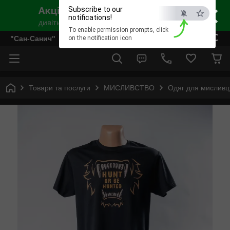
×
Subscribe to our
notifications!
To enable permission prompts, click
ESC
"Сан-Санич"
on the notification icon
Товари та послуги
МИСЛИВСТВО
Одяг для мисливц