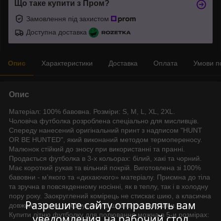
Що таке купити з Пром?
Замовлення під захистом
Доступна доставка
Опис
Характеристики
Доставка
Оплата
Умови п
Опис
Матеріал: 100% бавовна. Розміри: S, M, L, XL, 2XL.
Чоловіча футболка розроблена спеціально для мисливців.
Спереду нанесений оригінальний принт з надписом "HUNT
OR BE HUNTED", який виконаний методом термопереносу.
Малюнок стійкий до зносу при використанні та пранні.
Продається футболка в 3-х кольорах: білий, хакі та чорний.
Має короткий рукав та вільний покрій. Виготовлена зі 100%
бавовни - м’якого та «дихаючого» матеріалу. Приємна до тіла
та зручна в повсякденному носінні, як в теплу, так і в холодну
пору року. Заокруглений комірець не стискає шию, а класична
Разрешите сайту отправлять вам
довжина чудово поєднується зі штанами і шортами.
Купити літню футболку для полювання можна в 5-и розмірах:
уведомления на рабочий стол