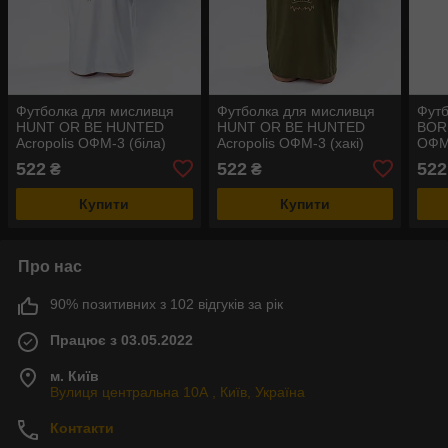
Футболка для мисливця
Футболка для мисливця
Футб
HUNT OR BE HUNTED
HUNT OR BE HUNTED
BORN
Acropolis ОФМ-3 (біла)
Acropolis ОФМ-3 (хакі)
ОФМ-
522
522
522
₴
₴
Купити
Купити
Про нас
90% позитивних з 102 відгуків за рік
Працює з 03.05.2022
м. Київ
Вулиця центральна 10А , Київ, Україна
Контакти