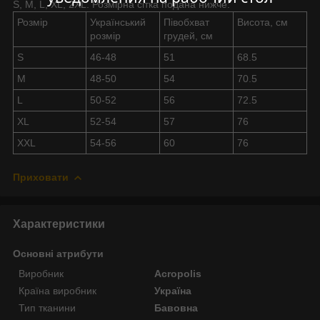
S, M, L, XL, 2XL. Розмірна сітка подана нижче:
Розмір
Український
Півобхват
Висота, см
розмір
грудей, см
S
46-48
51
68.5
M
48-50
54
70.5
L
50-52
56
72.5
XL
52-54
57
76
XXL
54-56
60
76
Приховати
Характеристики
Основні атрибути
Виробник
Acropolis
Країна виробник
Україна
Тип тканини
Бавовна