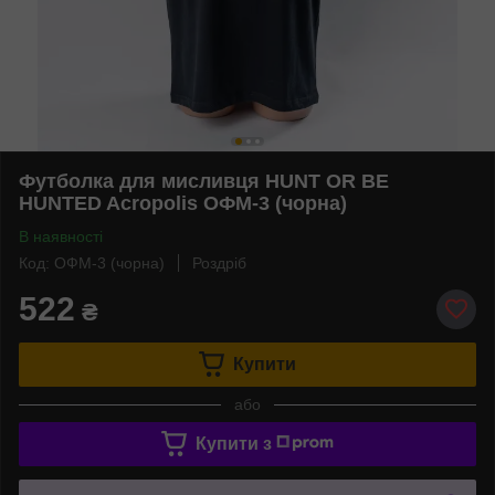
Футболка для мисливця HUNT OR BE
HUNTED Acropolis ОФМ-3 (чорна)
В наявності
Код: ОФМ-3 (чорна)
Роздріб
522
₴
Купити
або
Купити з