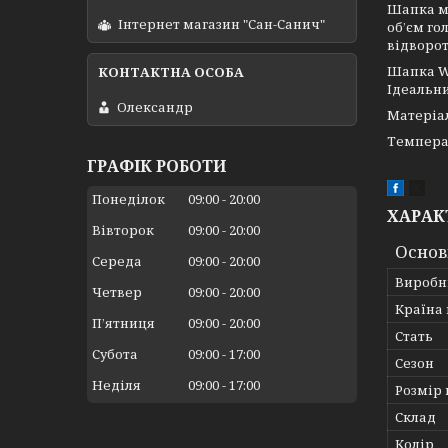
Шапка ма
Інтернет магазин "Сан-Санич"
об’єм го
відворот
Шапка Wa
Ідеальни
Олександр
Матеріал
Температ
ГРАФІК РОБОТИ
Понеділок
09:00
20:00
ХАРАК
Вівторок
09:00
20:00
Основ
Середа
09:00
20:00
Виробн
Четвер
09:00
20:00
Країна
Пʼятниця
09:00
20:00
Стать
Субота
09:00
17:00
Сезон
Неділя
09:00
17:00
Розмір 
Склад
Колір