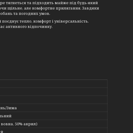
ре тягнеться та підходить майже під будь-який
ючи щільне, але комфортне прилягання. Завдяки
обань та погодних умов.
поєднує тепло, комфорт і універсальність.
час активного відпочинку.
інь/Зима
льний
 вовна, 50% акрил)
ий