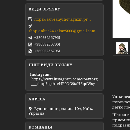
https://san-sanych-magazin.prom.ua/ua/
shop.online24.zakaz5000@gmail.com
+380932567961
+380932567961
+380932567961
ІНШІ ВИДИ ЗВ'ЯЗКУ
Instagram
https://www.instagram.com/voentorg
___shop?igsh=eHF0OG9taHZqdWsy
Універса
переноси
легко по
Вулиця центральна 10А, Київ,
Україна
Шапка ви
приємним
подразню