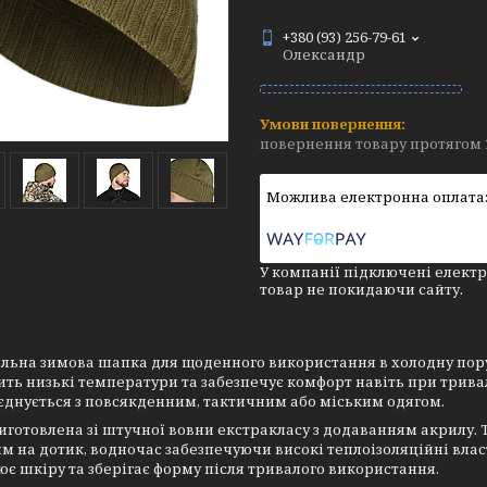
+380 (93) 256-79-61
Олександр
повернення товару протягом 
У компанії підключені електр
товар не покидаючи сайту.
льна зимова шапка для щоденного використання в холодну пору 
ть низькі температури та забезпечує комфорт навіть при трив
єднується з повсякденним, тактичним або міським одягом.
готовлена зі штучної вовни екстракласу з додаванням акрилу. Т
 на дотик, водночас забезпечуючи високі теплоізоляційні власт
є шкіру та зберігає форму після тривалого використання.