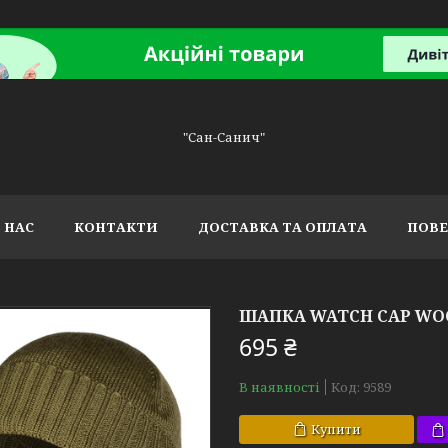
"Сан-Санич"
 НАС
КОНТАКТИ
ДОСТАВКА ТА ОПЛАТА
ПОВЕ
ШАПКА WATCH CAP WO
695 ₴
В наявності
Код:
9589
Купити