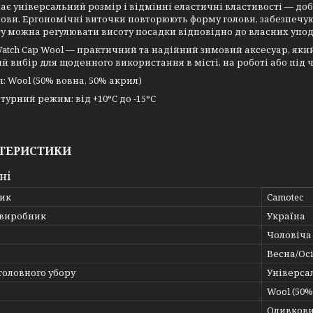
є універсальний розмір і відмінні еластичні властивості — доб
лови. Ергономічні виточки повторюють форму голови, забезпечу
у можна регулювати висоту посадки відповідно до власних упод
tch Cap Wool — практичний та надійний зимовий аксесуар, який 
й вибір для щоденного використання в місті, на роботі або під 
: Wool (50% вовна, 50% акрил)
урний режим: від +10°C до -15°C
ТЕРИСТИКИ
ні
ик
Camotec
 виробник
Україна
Чоловіча
Весна/Ос
головного убору
Універса
Wool (50%
Оливков