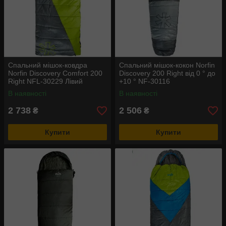
Спальний мішок-ковдра
Спальний мішок-кокон Norfin
Norfin Discovery Comfort 200
Discovery 200 Right від 0 ° до
Right NFL-30229 Лівий
+10 ° NF-30116
В наявності
В наявності
2 738
2 506
₴
₴
Купити
Купити