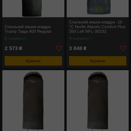
Спальний мішок-ковдра -10
Спальний мішок-ковдра
°С Norfin Atlantis Comfort Plus
Tramp Taiga 400 Regular
350 Left NFL-30232
В наявності
В наявності
2 573
3 848
₴
₴
Купити
Купити