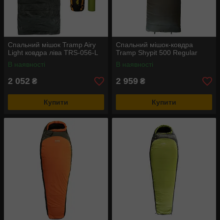
Спальний мішок Tramp Airy
Спальний мішок-ковдра
Light ковдра ліва TRS-056-L
Tramp Shypit 500 Regular
В наявності
В наявності
2 052
2 959
₴
₴
Купити
Купити