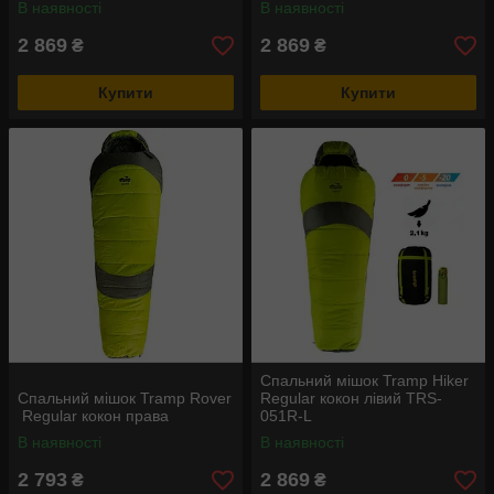
В наявності
В наявності
2 869
2 869
₴
₴
Купити
Купити
Спальний мішок Tramp Hiker
Спальний мішок Tramp Rover
Regular кокон лівий TRS-
Regular кокон права
051R-L
В наявності
В наявності
2 793
2 869
₴
₴