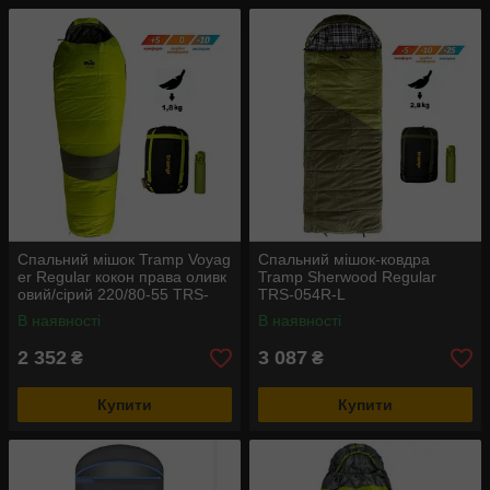
Спальний мішок Tramp Voyag
Спальний мішок-ковдра
er Regular кокон права оливк
Tramp Sherwood Regular
овий/сірий 220/80-55 TRS-
TRS-054R-L
052R
В наявності
В наявності
2 352
3 087
₴
₴
Купити
Купити