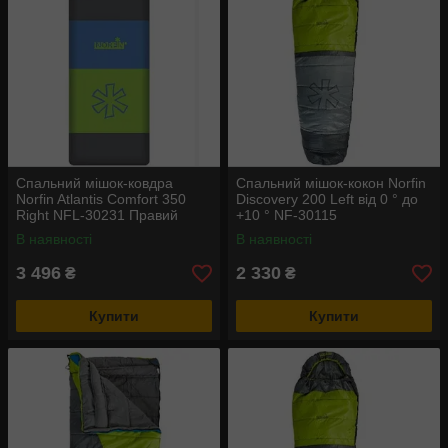
Спальний мішок-ковдра
Спальний мішок-кокон Norfin
Norfin Atlantis Comfort 350
Discovery 200 Left від 0 ° до
Right NFL-30231 Правий
+10 ° NF-30115
В наявності
В наявності
3 496
2 330
₴
₴
Купити
Купити