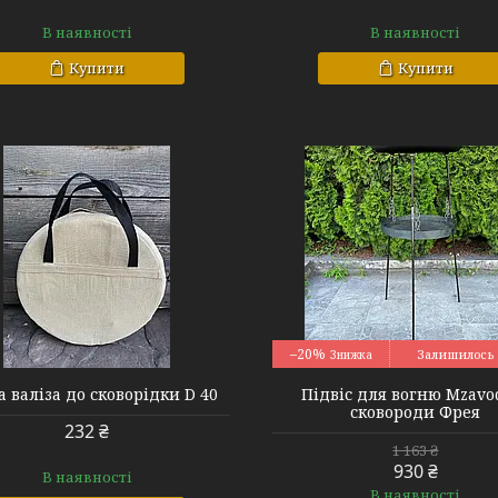
В наявності
В наявності
Купити
Купити
1081110000004
1080150100002
–20%
Залишилось 
 валіза до сковорідки D 40
Підвіс для вогню Mzavo
сковороди Фрея
232 ₴
1 163 ₴
930 ₴
В наявності
В наявності