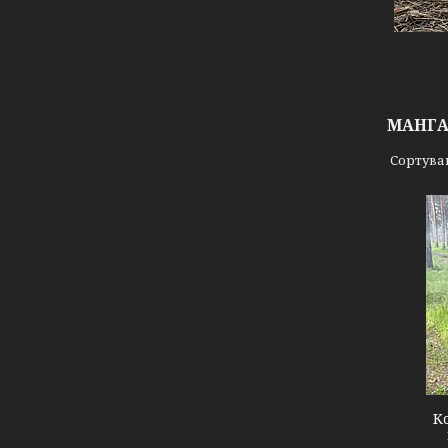
МАНГ
34
К