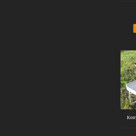
K2-12G
Коп