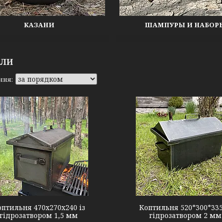
КАЗАНИ
ШАМПУРЫ И НАБОР
АЛИ
К2-16G
33
оптильня 470х270х240 із
Коптильня 520*300*335
гідрозатвором 1,5 мм
гідрозатвором 2 мм