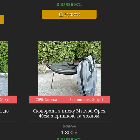
В наявності
Купити
–20%
24 дні
Залишилось 24 дні
d до
Сковорода з диску Mzavod Фрея
40см з кришкою та чохлом
2 250 ₴
1 800 ₴
В наявності