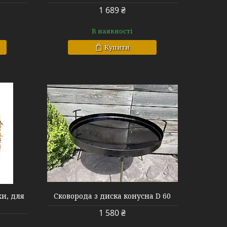
1 689 ₴
В наявності
Купити
хи, для
Сковорода з диска конусна D 60
1 580 ₴