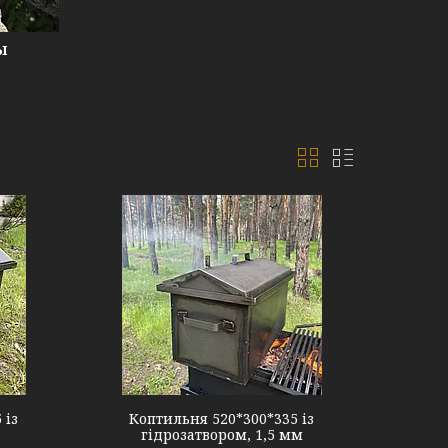
Ы
 із
Коптильня 520*300*335 із
гідрозатвором, 1,5 мм