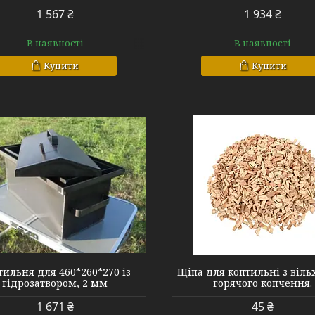
1 567 ₴
1 934 ₴
В наявності
В наявності
Купити
Купити
31
42
тильня для 460*260*270 із
Щіпа для коптильні з віль
гідрозатвором, 2 мм
горячого копчення.
1 671 ₴
45 ₴