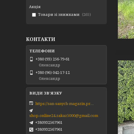
Акція
Товари зі знижками
265
КОНТАКТИ
+380 (93) 256-79-61
Олександр
+380 (96) 042-17-12
Олександр
https://san-sanych-magazin.prom.ua/ua/
shop.online24.zakaz5000@gmail.com
+380932567961
+380932567961