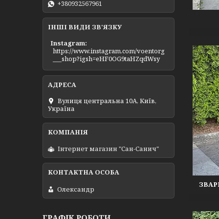
+380932567961
ІНШІ ВИДИ ЗВ'ЯЗКУ
Instagram
https://www.instagram.com/voentorg
___shop?igsh=eHF0OG9taHZqdWsy
Вулиця центральна 10А, Київ,
Україна
Інтернет магазин "Сан-Санич"
ЗВАР
Олександр
ГРАФІК РОБОТИ