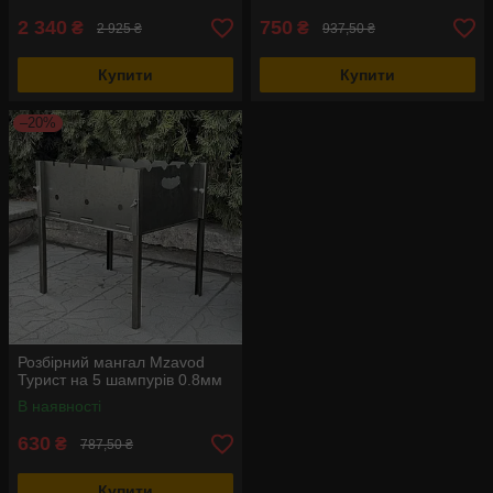
2 340
750
₴
₴
2 925 ₴
937,50 ₴
Купити
Купити
–20%
Розбірний мангал Mzavod
Турист на 5 шампурів 0.8мм
В наявності
630
₴
787,50 ₴
Купити