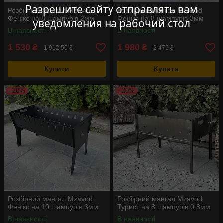
Разрешите сайту отправлять вам
Розбірний мангал Mzavod
Розбірний мангал Mzavod
Фенікс на 8 шампурів 2мм
Фенікс на 8 шампурів 3мм
уведомления на рабочий стол
В наявності
В наявності
1 530
1 980
₴
₴
1 912,50 ₴
2 475 ₴
Купити
Купити
–20%
–20%
Розбірний мангал Mzavod
Розбірний мангал Mzavod
Фенікс на 10 шампурів 3мм
Турист на 8 шампурів 0.8мм
В наявності
В наявності