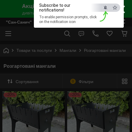
×
Subscribe to our
notifications!
To enable permission prompts, click
ESC
"Сан-Санич"
on the notification icon
Товари та послуги
Мангали
Розгартовані мангали
Розгартовані мангали
Сортування
0
Фільтри
–20%
–20%