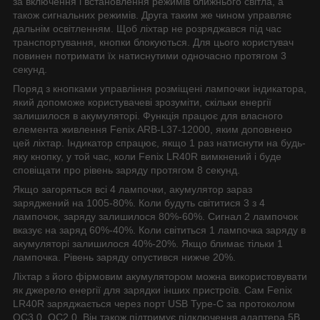
за включення і встановлення режимів ближнього світла, а
також сигнальних режимів. Друга таким же чином управляє
дальнім освітленням. Щоб ліхтар не розряджався під час
транспортування, кнопки блокуються. Для цього користувач
повинен потримати їх натиснутими одночасно протягом 3
секунд.
Поряд з кнопками управління розміщені лампочки індикатора,
який допоможе користувачеві зрозуміти, скільки енергії
залишилося в акумуляторі. Функція працює для власного
елемента живлення Fenix ARB-L37-12000, яким доповнено
цей ліхтар. Індикатор спрацює, якщо 1 раз натиснути на будь-
яку кнопку, у той час, коли Fenix LR40R вимкнений і буде
сповіщати про рівень заряду протягом 8 секунд.
Якщо загоряться всі 4 лампочки, акумулятор зараз
заряджений на 1005-80%. Коли будуть світитися 3 з 4
лампочок, заряду залишилося 80%-60%. Сигнал 2 лампочок
вказує на заряд 60%-40%. Коли світиться 1 лампочка заряду в
акумуляторі залишилося 40%-20%. Якщо блимає тільки 1
лампочка. Рівень заряду опустився нижче 20%.
Ліхтар з його фірмовим акумулятором можна використовувати
як джерело енергії для зарядки інших пристроїв. Сам Fenix
LR40R заряджається через порт USB Type-C за протоколом
QC3.0, QC2.0. Він також підтримує підключення адаптера 5В