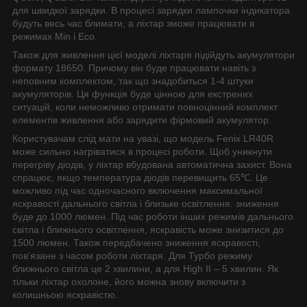
для швидкої зарядки. В процесі зарядки лампочки індикатора
будуть весь час блимати, а ліхтар зможе працювати в
режимах Min і Eco.
Також для живлення цієї моделі ліхтаря підійдуть акумулятори
формату 18650. Причому він буде працювати навіть з
неповним комплектом, так що знадобиться 1-4 штуки
акумуляторів. Ця функція буде цінною для екстрених
ситуацій, коли неможливо отримати повноцінний комплект
елементів живлення або зарядити фірмовий акумулятор.
Користувачам слід мати на увазі, що модель Fenix LR40R
може сильно нагріватися в процесі роботи. Щоб уникнути
перегріву діодів, у ліхтар вбудована автоматична захист. Вона
спрацює, якщо температура діодів перевищить 65℃. Це
можливо під час одночасного включення максимальної
яскравості дальнього світла і близьке освітлення: зниження
буде до 1000 люмен. Під час роботи інших режимів дальнього
світла і ближнього освітлення, яскравість може знизитися до
1500 люмен. Також передбачено зниження яскравості,
пов'язане з часом роботи ліхтаря. Для Турбо режиму
ближнього світла це 2 хвилини, а для High II – 5 хвилин. Як
тільки ліхтар охолоне, його можна знову включити з
колишньою яскравістю.