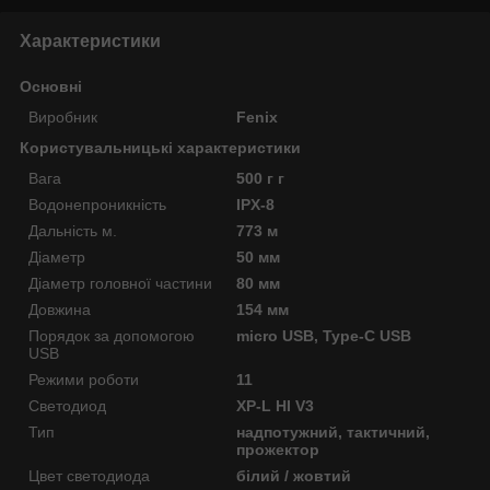
Характеристики
Основні
Виробник
Fenix
Користувальницькі характеристики
Вага
500 г г
Водонепроникність
IPX-8
Дальність м.
773 м
Діаметр
50 мм
Діаметр головної частини
80 мм
Довжина
154 мм
Порядок за допомогою
micro USB, Type-C USB
USB
Режими роботи
11
Светодиод
XP-L HI V3
Тип
надпотужний, тактичний,
прожектор
Цвет светодиода
білий / жовтий