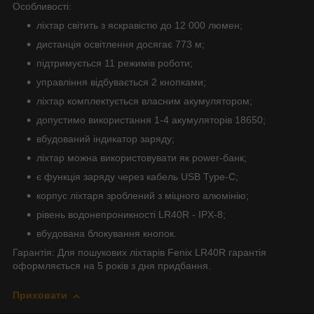
Особливості:
ліхтар світить з яскравістю до 12 000 люмен;
дистанція освітлення досягає 773 м;
підтримується 11 режимів роботи;
управління відбувається 2 кнопками;
ліхтар комплектується власним акумулятором;
допустимо використання 1-4 акумуляторів 18650;
вбудований індикатор заряду;
ліхтар можна використовувати як power-банк;
є функція заряду через кабель USB Type-C;
корпус ліхтаря зроблений з міцного алюмінію;
рівень водонепроникності LR40R - IPX-8;
вбудована блокування кнопок.
Гарантія: Для пошукових ліхтарів Fenix LR40R гарантія
оформляється на 5 років з дня придбання.
Приховати