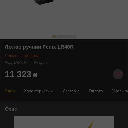
Ліхтар ручний Fenix LR40R
Немає в наявності
Код: LR40R
Роздріб
11 323
₴
Опис
Характеристики
Доставка
Оплата
Умови п
Опис