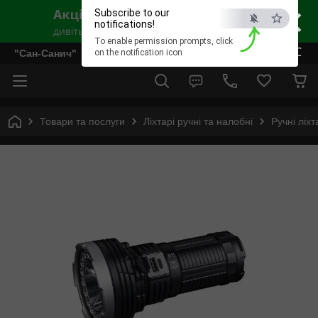
×
Subscribe to our
notifications!
To enable permission prompts, click
ESC
"Сан-Санич"
on the notification icon
Товари та послуги
Ліхтарі ручні та налобні
Ручні ліхт