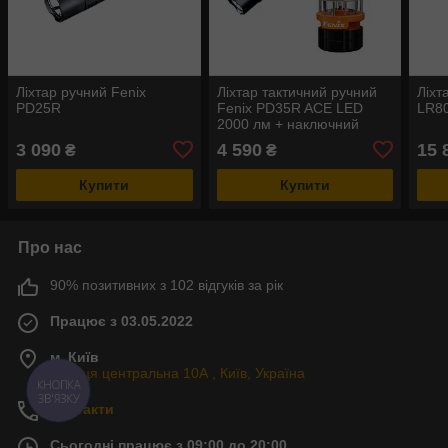
Ліхтар ручний Fenix
Ліхтар тактичний ручний
Ліхт
PD25R
Fenix PD35R ACE LED
LR8
2000 лм + наключний
ліхтар CL01
3 090
4 590
15 
₴
₴
(помаранчевий) |
Лімітована серія
Купити
Купити
Про нас
90% позитивних з 102 відгуків за рік
Працює з 03.05.2022
м. Київ
Вулиця центральна 10А , Київ, Україна
КНОПКА
ЗВ'ЯЗКУ
Контакти
Сьогодні працює з 09:00 до 20:00