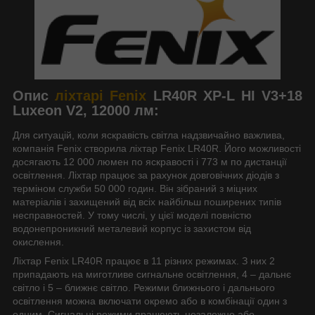
Опис
ліхтарі Fenix
LR40R XP-L HI V3+18
Luxeon V2, 12000 лм:
Для ситуацій, коли яскравість світла надзвичайно важлива,
компанія Fenix створила ліхтар Fenix LR40R. Його можливості
досягають 12 000 люмен по яскравості і 773 м по дистанції
освітлення. Ліхтар працює за рахунок довговічних діодів з
терміном служби 50 000 годин. Він зібраний з міцних
матеріалів і захищений від всіх найбільш поширених типів
несправностей. У тому числі, у цієї моделі повністю
водонепроникний металевий корпус із захистом від
окислення.
Ліхтар Fenix LR40R працює в 11 різних режимах. З них 2
припадають на миготливе сигнальне освітлення, 4 – дальнє
світло і 5 – ближнє світло. Режими ближнього і дальнього
освітлення можна включати окремо або в комбінації один з
одним. Сигнальні режими працюють незалежно або