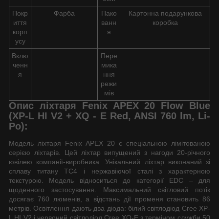
Покр
Фарба
Пако
Картонна подарункова
иття
ванн
коробка
корп
я
усу
Вклю
Пере
ченн
мика
я
ння
режи
мів
Опис ліхтаря Fenix APEX 20 Flow Blue
(XP-L HI V2 + XQ - E Red, ANSI 760 lm, Li-
Po):
Модель ліхтаря Fenix APEX 20 є спеціальною лімітованою
серією ліхтарів. Цей ліхтар випущений з нагоди 20-річного
ювілею компанії-виробника. Унікальний ліхтар виконаний зі
сплаву титану TC4 і нержавіючої сталі з характерною
текстурою. Модель відноситься до категорії EDC – для
щоденного застосування. Максимальний світловий потік
досягає 760 люменів, а відстань дії променя становить 86
метрів. Освітлення дають два діода: білий світлодіод Cree XP-
L HI V2 і червоний світлодіод Cree XQ-E з терміном служби 50