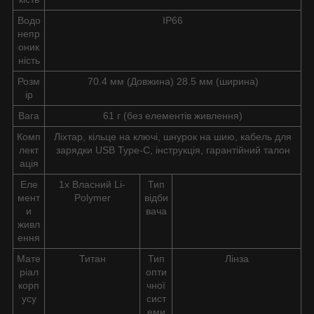
Водо
IP66
непр
оник
ність
Розм
70.4 мм (Довжина) 28.5 мм (ширина)
ір
Вага
61 г (без елементів живлення)
Комп
Ліхтар, кільце на ключі, шнурок на шию, кабель для
лект
зарядки USB Type-C, інструкція, гарантійний талон
ація
Еле
1x Власний Li-
Тип
мент
Polymer
відби
и
вача
живл
ення
Мате
Титан
Тип
Лінза
ріал
опти
корп
чної
усу
сист
еми