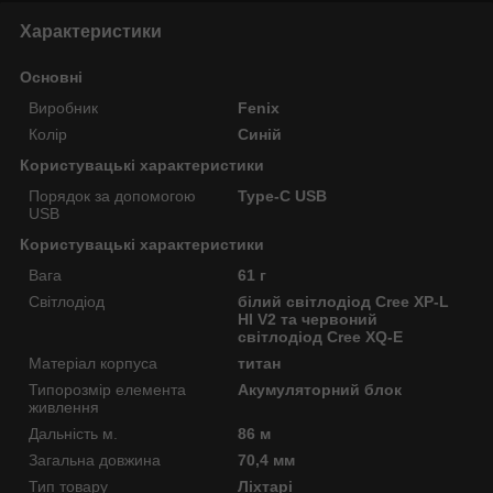
Характеристики
Основні
Виробник
Fenix
Колір
Синій
Користувацькі характеристики
Порядок за допомогою
Type-C USB
USB
Користувацькi характеристики
Вага
61 г
Світлодіод
білий світлодіод Cree XP-L
HI V2 та червоний
світлодіод Cree XQ-E
Матеріал корпуса
титан
Типорозмір елемента
Акумуляторний блок
живлення
Дальність м.
86 м
Загальна довжина
70,4 мм
Тип товару
Ліхтарі