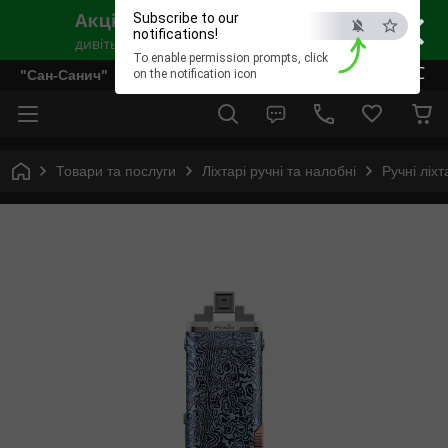
×
Subscribe to our
notifications!
To enable permission prompts, click
ESC
"Сан-Санич"
on the notification icon
Товари та послуги
Ліхтарі ручні та налобні
Ручні ліхт