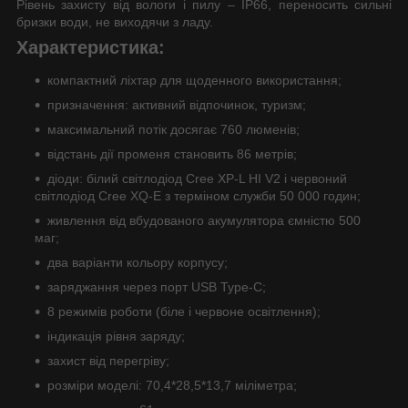
Рівень захисту від вологи і пилу – IP66, переносить сильні
бризки води, не виходячи з ладу.
Характеристика:
компактний ліхтар для щоденного використання;
призначення: активний відпочинок, туризм;
максимальний потік досягає 760 люменів;
відстань дії променя становить 86 метрів;
діоди: білий світлодіод Cree XP-L HI V2 і червоний
світлодіод Cree XQ-E з терміном служби 50 000 годин;
живлення від вбудованого акумулятора ємністю 500
маг;
два варіанти кольору корпусу;
заряджання через порт USB Type-C;
8 режимів роботи (біле і червоне освітлення);
індикація рівня заряду;
захист від перегріву;
розміри моделі: 70,4*28,5*13,7 міліметра;