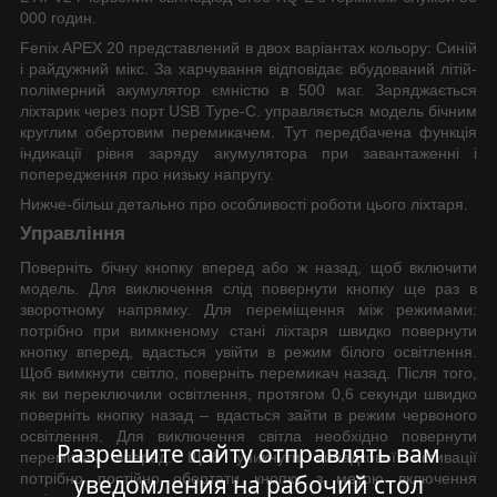
000 годин.
Fenix APEX 20 представлений в двох варіантах кольору: Синій
і райдужний мікс. За харчування відповідає вбудований літій-
полімерний акумулятор ємністю в 500 маг. Заряджається
ліхтарик через порт USB Type-C. управляється модель бічним
круглим обертовим перемикачем. Тут передбачена функція
індикації рівня заряду акумулятора при завантаженні і
попередження про низьку напругу.
Нижче-більш детально про особливості роботи цього ліхтаря.
Управління
Поверніть бічну кнопку вперед або ж назад, щоб включити
модель. Для виключення слід повернути кнопку ще раз в
зворотному напрямку. Для переміщення між режимами:
потрібно при вимкненому стані ліхтаря швидко повернути
кнопку вперед, вдасться увійти в режим білого освітлення.
Щоб вимкнути світло, поверніть перемикач назад. Після того,
як ви переключили освітлення, протягом 0,6 секунди швидко
поверніть кнопку назад – вдасться зайти в режим червоного
освітлення. Для виключення світла необхідно повернути
Разрешите сайту отправлять вам
перемикач вперед. Щоб уникнути випадкової активації
уведомления на рабочий стол
потрібно постійно обертати кнопку з метою включення