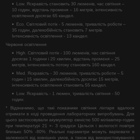
Low. Яскравість становить 30 люменів, час світіння –
10 годин, відстань променя – 16 метрів, інтенсивність
освітлення досягає 65 кандел.
Eco. Світловий потік - 5 люменів, тривалість роботи –
35 годин, далекобійність становить 7 метрів.
Інтенсивність освітлення - 13 кандел.
Червоне освітлення
High. Світловий потік - 100 люменів, час світіння
досягає 1 години і 20 хвилин, відстань променя – 25
метрів, інтенсивність потоку становить 160 кандел.
Med. Яскравість - 30 люменів, тривалість роботи – 5
годин і 15 хвилин, далекобійність досягає 15 метрів,
інтенсивність освітлення становить 55 кандел.
Low. Яскравість - 1 люмен, тривалість світіння - 50
годин.
* Відзначимо, що такі показники світіння ліхтаря вдалося
отримати в ході проведення лабораторних випробувань. Для
цього застосовували акумулятор ємністю 500 міліампер-годин
при температурі 21 +- 3 градуси Цельсія і вологості повітря
близько 50% -80%. Реальні параметри можуть варіювати в
залежності від зовнішніх умов, а також від використовуваного