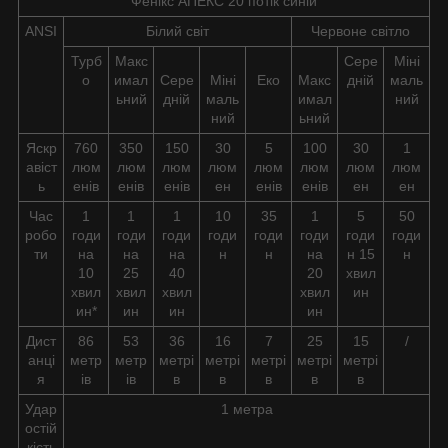
Фенікс АПЕКС 20 потік синій
ANSI
Білий світ
Червоне світло
Турб
Макс
Сере
Міні
о
имал
Сере
Міні
Еко
Макс
дній
маль
ьний
дній
маль
имал
ний
ний
ьний
Яскр
760
350
150
30
5
100
30
1
авіст
люм
люм
люм
люм
люм
люм
люм
люм
ь
енів
енів
енів
ен
енів
енів
ен
ен
Час
1
1
1
10
35
1
5
50
робо
годи
годи
годи
годи
годи
годи
годи
годи
ти
на
на
на
н
н
на
н 15
н
10
25
40
20
хвил
хвил
хвил
хвил
хвил
ин
ин*
ин
ин
ин
Дист
86
53
36
16
7
25
15
/
анці
метр
метр
метрі
метрі
метрі
метрі
метрі
я
ів
ів
в
в
в
в
в
Удар
1 метра
остій
кість