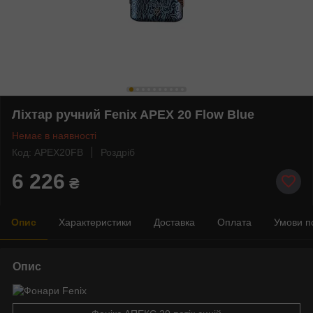
Ліхтар ручний Fenix APEX 20 Flow Blue
Немає в наявності
Код: APEX20FB
Роздріб
6 226
₴
Опис
Характеристики
Доставка
Оплата
Умови п
Опис