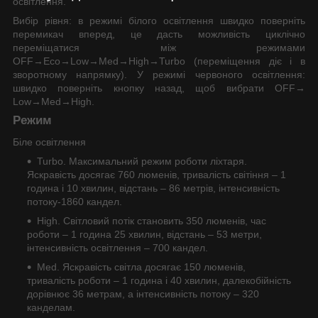
освітлення.
Вибір рівня: в режимі білого освітлення швидко поверніть
перемикач вперед, це дасть можливість циклічно
переміщатися між режимами
OFF→Eco→Low→Med→High→Turbo (переміщення діє і в
зворотному напрямку). У режимі червоного освітлення:
швидко поверніть кнопку назад, щоб вибрати OFF→
Low→Med→High.
Режим
Біле освітлення
Turbo. Максимальний режим роботи ліхтаря.
Яскравість досягає 760 люменів, тривалість світіння – 1
година і 10 хвилин, відстань – 86 метрів, інтенсивність
потоку-1860 кандел.
High. Світловий потік становить 350 люменів, час
роботи – 1 година 25 хвилин, відстань – 53 метри,
інтенсивність освітлення – 700 кандел.
Med. Яскравість світла досягає 150 люменів,
тривалість роботи – 1 година і 40 хвилин, далекобійність
дорівнює 36 метрам, а інтенсивність потоку – 320
канделам.