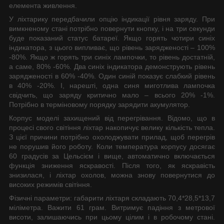
елемента живлення.
У ліхтарику передбачили опцію індикації рівня заряду. При
вимкненому стані потрібно повернути кнопку, і на три секунди
буде показаний статус батареї. Якщо горять чотири синіх
індикатора, з цього випливає, що рівень зарядженості – 100%
-80%. Якщо ж горять три синіх лампочки, то рівень достатній,
а саме, 80% -60%. Два синіх індикатора демонструють рівень
зарядженості в 60% -40%. Один синій показує слабкий рівень
в 40% -20%. І, нарешті, одна синя миготлива лампочка
свідчить, що заряду критично мало – всього 20% -1%.
Потрібно в терміновому порядку зарядити акумулятор.
Корпус моделі захищений від перегрівання. Відомо, що в
процесі свого світіння ліхтар накопичує велику кількість тепла.
З цієї причини потрібно охолоджувати прилад, щоб перегрів
не порушив його роботу. Коли температура корпусу досягає
60 градусів за Цельсієм і вище, автоматично включається
функція зниження яскравості. Після того, як яскравість
знизилася, і ліхтар охолов, можна знову повернутися до
високих режимів світіння.
Фізичні параметри: габарити ліхтаря складають 70,4*28,5*13,7
міліметра. Важити 61 грам. Витримує падіння з метрової
висоти, залишаючись при цьому цілим і в робочому стані.