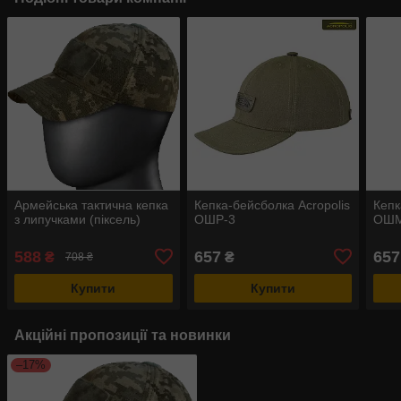
Армейська тактична кепка
Кепка-бейсболка Acropolis
Кепк
з липучками (піксель)
ОШР-3
ОШМ
588
657
657
₴
₴
708 ₴
Купити
Купити
Акційні пропозиції та новинки
–17%