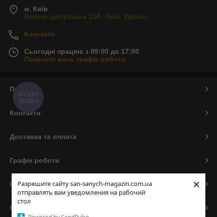
м. Київ
Вулиця центральна 10А , Київ, Україна
Контакти
Сьогодні працює з 09:00 до 17:00
Показати весь графік роботи
Про нас
КНОПКА
ЗВ'ЯЗКУ
Контакти
Доставка та оплата
Графік роботи
×
Разрешите сайту san-sanych-magazin.com.ua
Повна версія сайту
отправлять вам уведомления на рабочий
стол
Сайт створено на маркетплейсі
Prom.ua