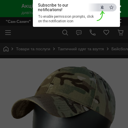
×
Subscribe to our
notifications!
To enable permission prompts, click
ESC
"Сан-Санич"
on the notification icon
Товари та послуги
Тактичний одяг та взуття
Бейсбол