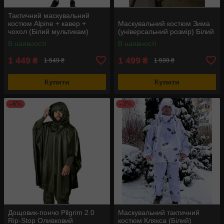
Тактичний маскувальний
костюм Alpine + кавер +
Маскувальний костюм Зима
чохол (Білий мультикам)
(універсальний розмір) Білий
В наявності
В наявності
1 449
1 499
₴
₴
1 549 ₴
1 599 ₴
Купити
Купити
–6%
–3%
Дощовик-пончо Pilgrim 2.0
Маскувальний тактичний
Rip-Stop Оливковий
костюм Клякса (Білий)