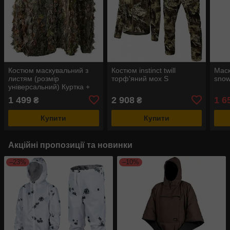
Костюм маскувальний з
Костюм instinct twill
Маск
листям (розмір
торф'яний мох S
snow
універсальний) Куртка +
штани
1 499
2 908
1 6
₴
₴
Купити
Купити
Акційні пропозиції та новинки
–23%
–10%