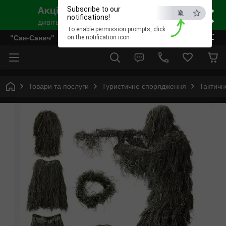
×
Subscribe to our
notifications!
To enable permission prompts, click
ESC
"Сан-Санич"
on the notification icon
Товари та послуги
Туристичне спорядження
Тактичн