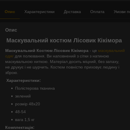
Опис
Характеристики
Доставка
Оплата
Умови п
Опис
Маскувальний костюм Лісовик Кікімора
Маскувальний Костюм Лісовик Кікімора
- це
маскувальний
одяг
для полювання. Ви наповнений з сітки з натиною
маскувальною ниткою. Матеріал досить міцний, без запаху,
не друкує і не шурчить. Костюм повністю приховує людину і
зброю.
Характеристики:
Полістерова тканина
зелений
розмір 48x20
48-54
вага 1,5 кг
Комплектація: