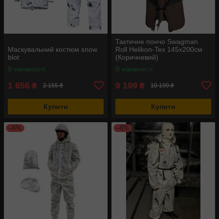
Тактичне пончо Swagman
Маскувальний костюм snow
Roll Helikon-Tex 145х200см
blot
(Коричневий)
В наявності
В наявності
1 656
9 199
₴
₴
2 155 ₴
10 199 ₴
Купити
Купити
–6%
–6%