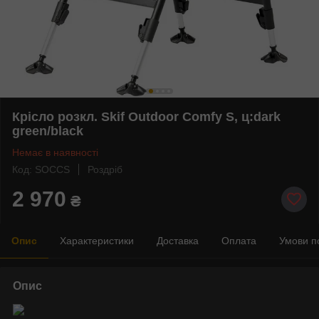
Крісло розкл. Skif Outdoor Comfy S, ц:dark
green/black
Немає в наявності
Код: SOCCS
Роздріб
2 970
₴
Опис
Характеристики
Доставка
Оплата
Умови п
Опис