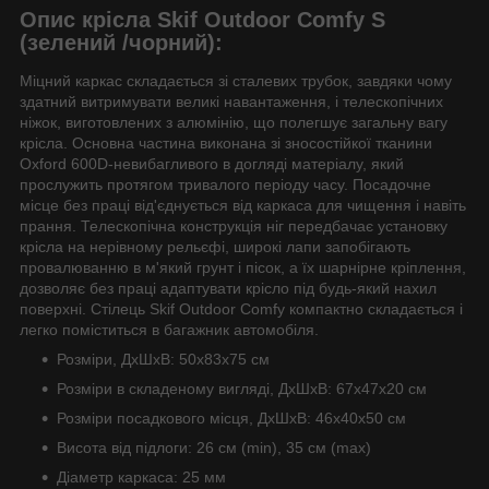
Опис крісла Skif Outdoor Comfy S
(зелений /чорний):
Міцний каркас складається зі сталевих трубок, завдяки чому
здатний витримувати великі навантаження, і телескопічних
ніжок, виготовлених з алюмінію, що полегшує загальну вагу
крісла. Основна частина виконана зі зносостійкої тканини
Oxford 600D-невибагливого в догляді матеріалу, який
прослужить протягом тривалого періоду часу. Посадочне
місце без праці від'єднується від каркаса для чищення і навіть
прання. Телескопічна конструкція ніг передбачає установку
крісла на нерівному рельєфі, широкі лапи запобігають
провалюванню в м'який грунт і пісок, а їх шарнірне кріплення,
дозволяє без праці адаптувати крісло під будь-який нахил
поверхні. Стілець Skif Outdoor Comfy компактно складається і
легко поміститься в багажник автомобіля.
Розміри, ДхШхВ: 50х83х75 см
Розміри в складеному вигляді, ДхШхВ: 67х47х20 см
Розміри посадкового місця, ДхШхВ: 46х40х50 см
Висота від підлоги: 26 см (min), 35 см (max)
Діаметр каркаса: 25 мм