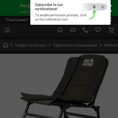
×
Subscribe to our
notifications!
To enable permission prompts, click
ESC
"Сан-Санич"
on the notification icon
Товари та послуги
Туристичне спорядження
Кемпінг