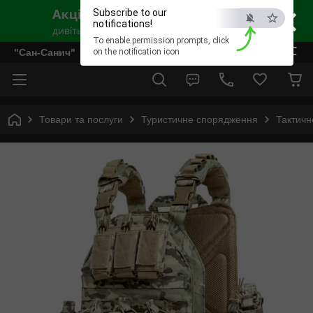
×
Subscribe to our
notifications!
To enable permission prompts, click
ESC
"Сан-Санич"
on the notification icon
Товари та послуги
Туристичне спорядження
Тактичн