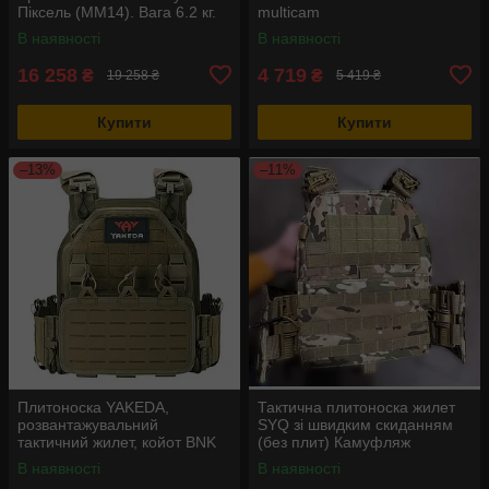
Піксель (ММ14). Вага 6.2 кг.
multicam
В наявності
В наявності
16 258
4 719
₴
₴
19 258 ₴
5 419 ₴
Купити
Купити
–13%
–11%
Плитоноска YAKEDA,
Тактична плитоноска жилет
розвантажувальний
SYQ зі швидким скиданням
тактичний жилет, койот BNK
(без плит) Камуфляж
В наявності
В наявності