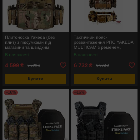
Плитоноска Yakeda (без
Тактичний пояс-
плит) з підсумками під
розвантаження РПС YAKEDA
магазини та швидким
MULTICAM з ременем,
скиданням (Мультикам)
підсумками та стропами
В наявності
В наявності
MOLLE Мультикам
4 599
6 732
₴
₴
5 599 ₴
8 032 ₴
Купити
Купити
–16%
–16%