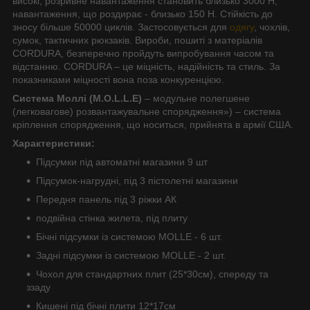
високі, розривне навантаження становить близько 3000 Н,
навантаження, що роздирає - близько 150 Н. Стійкість до
зносу більше 50000 циклів. Застосовується для
одягу
, чохлів,
сумок, тактичних рюкзаків. Вироби, пошиті з матеріалів
CORDURA, безперечно пройдуть випробування часом та
відстанню. CORDURA – це міцність, надійність та стиль. За
показниками міцності вона поза конкуренцією.
Система Моллі (M.O.L.L.E)
– модульне полегшене
(легковагове) розвантажувальне спорядження») – система
кріплення спорядження, що носиться, прийнята в армії США.
Характеристики:
Підсумки під автоматні магазини 9 шт
Підсумок-нагрудні, під 3 пістолетні магазини
Передня панель під 3 ріжки АК
подвійна стінка жилета, під плиту
Бічні підсумки із системою MOLLE - 6 шт.
Задні підсумки із системою MOLLE - 2 шт.
Чохол для стандартних плит (25*30см), спереду та
ззаду
Кишені під бічні плити 12*17см