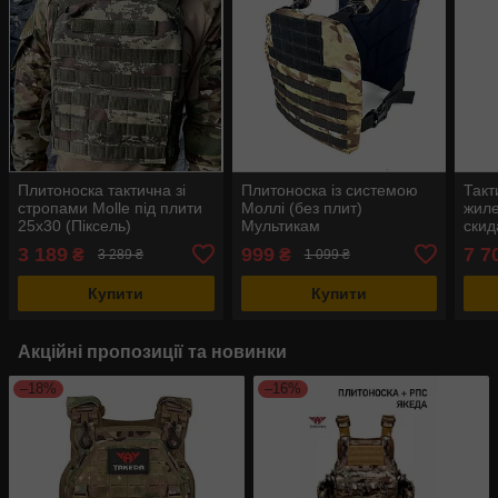
Плитоноска тактична зі
Плитоноска із системою
Такт
стропами Molle під плити
Моллі (без плит)
жиле
25х30 (Піксель)
Мультикам
скид
Кам
3 189
999
7 7
₴
₴
3 289 ₴
1 099 ₴
Купити
Купити
Акційні пропозиції та новинки
–18%
–16%