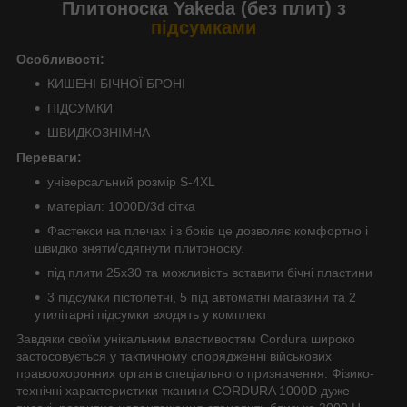
Плитоноска Yakeda (без плит) з
підсумками
Особливості:
КИШЕНІ БІЧНОЇ БРОНІ
ПІДСУМКИ
ШВИДКОЗНІМНА
Переваги:
універсальний розмір S-4XL
матеріал: 1000D/3d сітка
Фастекси на плечах і з боків це дозволяє комфортно і
швидко зняти/одягнути плитоноску.
під плити 25х30 та можливість вставити бічні пластини
3 підсумки пістолетні, 5 під автоматні магазини та 2
утилітарні підсумки входять у комплект
Завдяки своїм унікальним властивостям Cordura широко
застосовується у тактичному спорядженні військових
правоохоронних органів спеціального призначення. Фізико-
технічні характеристики тканини CORDURA 1000D дуже