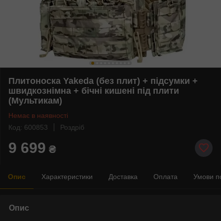
Плитоноска Yakeda (без плит) + підсумки +
швидкознімна + бічні кишені під плити
(Мультикам)
Немає в наявності
Код: 600853
Роздріб
9 699
₴
Опис
Характеристики
Доставка
Оплата
Умови п
Опис