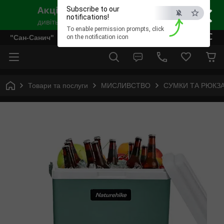
×
Subscribe to our
notifications!
To enable permission prompts, click
ESC
"Сан-Санич"
on the notification icon
Товари та послуги
МИСЛИВСТВО
СУМКИ ТА РЮКЗ