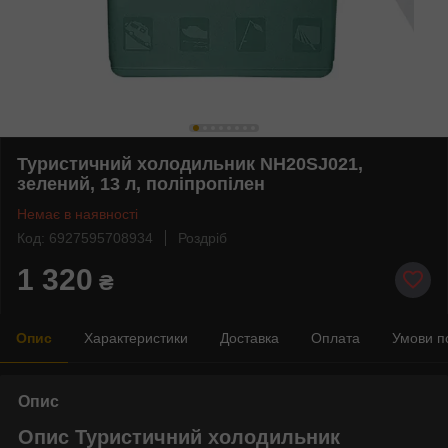
Туристичний холодильник NH20SJ021,
зелений, 13 л, поліпропілен
Немає в наявності
Код: 6927595708934
Роздріб
1 320
₴
Опис
Характеристики
Доставка
Оплата
Умови п
Опис
Опис Туристичний холодильник