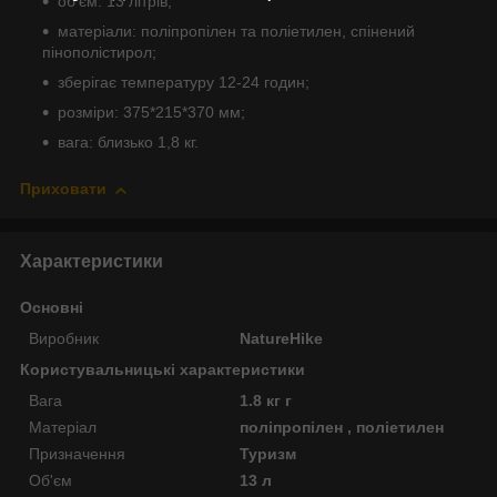
об'єм: 13 літрів;
матеріали: поліпропілен та поліетилен, спінений
пінополістирол;
зберігає температуру 12-24 годин;
розміри: 375*215*370 мм;
вага: близько 1,8 кг.
Приховати
Характеристики
Основні
Виробник
NatureHike
Користувальницькі характеристики
Вага
1.8 кг г
Матеріал
поліпропілен , поліетилен
Призначення
Туризм
Об'єм
13 л