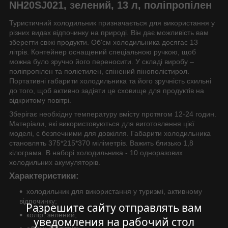
NH20SJ021, зелений, 13 л, поліпропілен
Туристичний холодильник призначається для використання у
різних видах відпочинку на природі. Він дає можливість вам
зберегти свіжі продукти. Об'єм холодильника досягає 13
літрів. Контейнер оснащений спеціальною ручкою, щоб
можна було зручно його переносити. У складі виробу –
поліпропілен та поліетилен, спінений пінополістирол.
Портативні габарити холодильника та його зручність схильні
до того, щоб активно задіяти це сховище для продуктів на
відкритому повітрі.
Зберігає необхідну температуру вмісту протягом 12-24 годин.
Матеріали, які використовуються для виготовлення цієї
моделі, є безпечними для довкілля. Габарити холодильника
становлять 375*215*370 міліметрів. Важить близько 1,8
кілограма. В наборі холодильника - 10 одноразових
холодильних акумуляторів.
Характеристики:
холодильник для використання у туризмі, активному
відпочинку;
Разрешите сайту отправлять вам
колір: зелений;
уведомления на рабочий стол