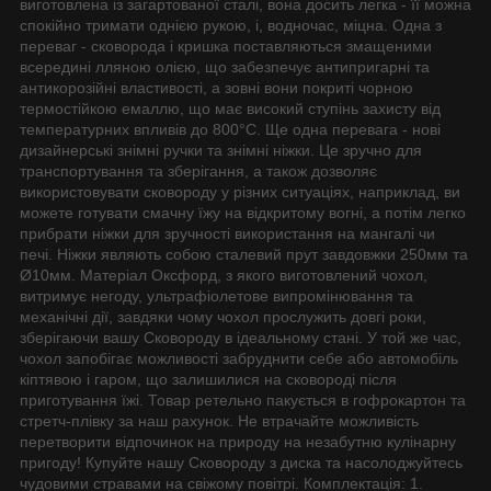
виготовлена із загартованої сталі, вона досить легка - її можна
спокійно тримати однією рукою, і, водночас, міцна. Одна з
переваг - сковорода і кришка поставляються змащеними
всередині лляною олією, що забезпечує антипригарні та
антикорозійні властивості, а зовні вони покриті чорною
термостійкою емаллю, що має високий ступінь захисту від
температурних впливів до 800°C. Ще одна перевага - нові
дизайнерські знімні ручки та знімні ніжки. Це зручно для
транспортування та зберігання, а також дозволяє
використовувати сковороду у різних ситуаціях, наприклад, ви
можете готувати смачну їжу на відкритому вогні, а потім легко
прибрати ніжки для зручності використання на мангалі чи
печі. Ніжки являють собою сталевий прут завдовжки 250мм та
Ø10мм. Матеріал Оксфорд, з якого виготовлений чохол,
витримує негоду, ультрафіолетове випромінювання та
механічні дії, завдяки чому чохол прослужить довгі роки,
зберігаючи вашу Сковороду в ідеальному стані. У той же час,
чохол запобігає можливості забруднити себе або автомобіль
кіптявою і гаром, що залишилися на сковороді після
приготування їжі. Товар ретельно пакується в гофрокартон та
стретч-плівку за наш рахунок. Не втрачайте можливість
перетворити відпочинок на природу на незабутню кулінарну
пригоду! Купуйте нашу Сковороду з диска та насолоджуйтесь
чудовими стравами на свіжому повітрі. Комплектація: 1.