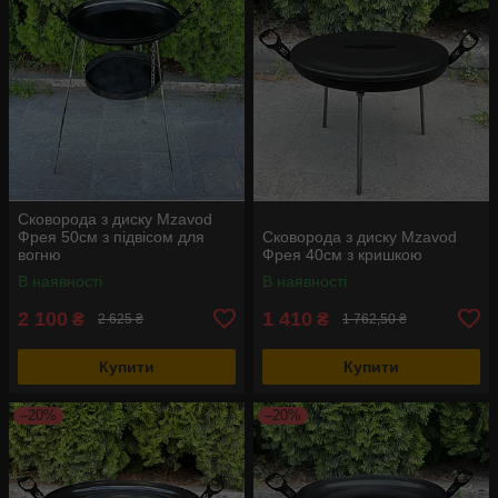
Сковорода з диску Mzavod
Фрея 50см з підвісом для
Сковорода з диску Mzavod
вогню
Фрея 40см з кришкою
В наявності
В наявності
2 100
1 410
₴
₴
2 625 ₴
1 762,50 ₴
Купити
Купити
–20%
–20%