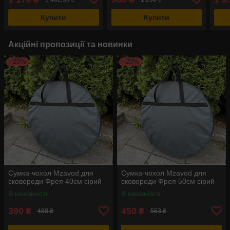
Купити
Купити
Акційні пропозиції та новинки
–20%
–20%
Сумка-чохол Mzavod для
Сумка-чохол Mzavod для
сковороди Фрея 40см сірий
сковороди Фрея 50см сірий
В наявності
В наявності
390
450
₴
₴
488 ₴
563 ₴