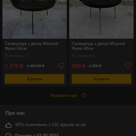
Сковорода з диску Mzavod
Сковорода з диску Mzavod
Фрея 50см
Фрея 40см
В наявності
В наявності
1 170
960
₴
₴
1 462,50 ₴
1 200 ₴
Купити
Купити
Показати ще
Про нас
90% позитивних з 102 відгуків за рік
Працює з 03.05.2022