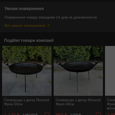
Умови повернення
Повернення товару впродовж 14 днів за домовленістю
Всі умови повернення
Подібні товари компанії
Сковорода з диску Mzavod
Сковорода з диску Mzavod
Сков
Фрея 50см
Фрея 40см
Фрея
вог
1 170
960
1 9
₴
₴
1 462,50 ₴
1 200 ₴