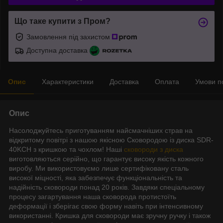
Що таке купити з Пром?
Замовлення під захистом
Доступна доставка
Опис
Характеристики
Доставка
Оплата
Умови п
Опис
Насолоджуйтесь приготуванням найсмачніших страв на
відкритому повітрі з нашою якісною Сковородою із диска SDR-
40KCH з кришкою та чохлом! Наші
сковороди з диска
виготовляються серійно, що гарантує високу якість кожного
виробу. Ми використовуємо лише сертифіковану сталь
високої міцності, яка забезпечує функціональність та
надійність сковороди понад 20 років. Завдяки спеціальному
процесу загартування наша сковорода протистоїть
деформації і зберігає свою форму навіть при інтенсивному
використанні. Кришка для сковороди має зручну ручку і також