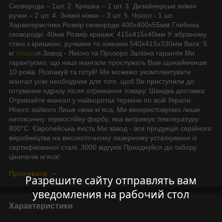
Сковорода – 1шт. 2. Кришка – 1 шт. 3. Дизайнерські знімні
ручки – 2 шт. 4. Знімні ніжки – 3 шт. 5. Чохол - 1 шт.
Характеристики Розмір сковороди 400х400х55мм Глибина
сковороди: 40мм Розмір кришки: 415х415х40мм У зібраному
стані з кришкою, ручками та ніжками 540х415х330мм Вага: 5
кг
Манга
л Завод - Якісно та Прозоро Залізна гарантія Ми
гарантуємо, що наші мангали прослужать Вам щонайменше
10 років. Розпакуй та готуй! Ми можемо укомплектувати
мангал усім необхідним для того, щоб Ви приступили до
готування одразу після отримання товару. Швидка доставка
Отримайте мангал у найкоротші терміни по всій Україні.
Нічого зайвого Лише смак м'яса. Ми використовуємо лише
нетоксичну термостійку фарбу, яка витримує температуру
800°С. Європейська якість Ми завод - вся продукція серійного
виробництва на високоточному лазерному устаткуванні із
сертифікованої сталі. 3000 відгуків Приєднуйся до табору
цінителів м'яса!
Приховати
Разрешите сайту отправлять вам
уведомления на рабочий стол
Характеристики