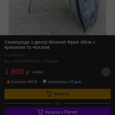
Сковорода з диску Mzavod Фрея 40см з
кришкою та чохлом
В наявності
Код: 1080150100002
Роздріб
1 800
₴
2 250 ₴
Економія
450 ₴
Залишилось
20 днів
Купити
або
Купити з