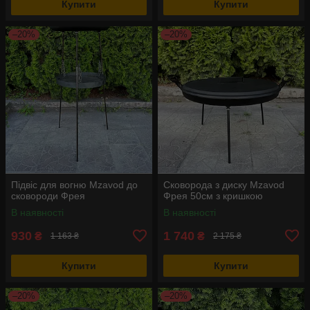
Купити
Купити
–20%
–20%
Підвіс для вогню Mzavod до
Сковорода з диску Mzavod
сковороди Фрея
Фрея 50см з кришкою
В наявності
В наявності
930
1 740
₴
₴
1 163 ₴
2 175 ₴
Купити
Купити
–20%
–20%