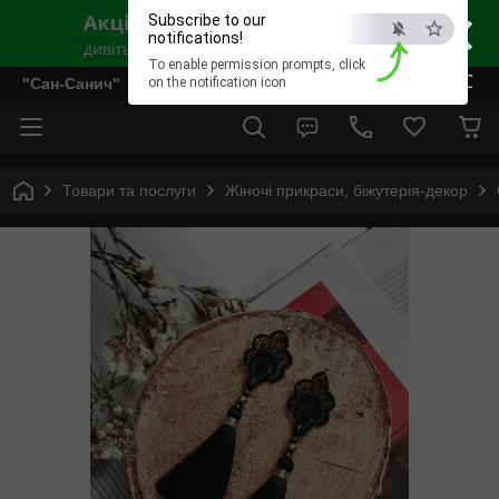
×
Subscribe to our
notifications!
To enable permission prompts, click
ESC
"Сан-Санич"
on the notification icon
Товари та послуги
Жіночі прикраси, біжутерія-декор