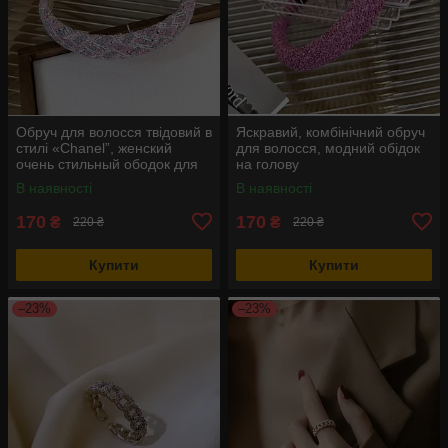
Обруч для волосся твідовий в
Яскравий, комбінічний обруч
стилі «Chanel”, женский
для волосся, модний обідок
очень стильный ободок для
на голову
волос
В наявності
В наявності
170
170
₴
₴
220 ₴
220 ₴
Купити
Купити
–23%
–23%