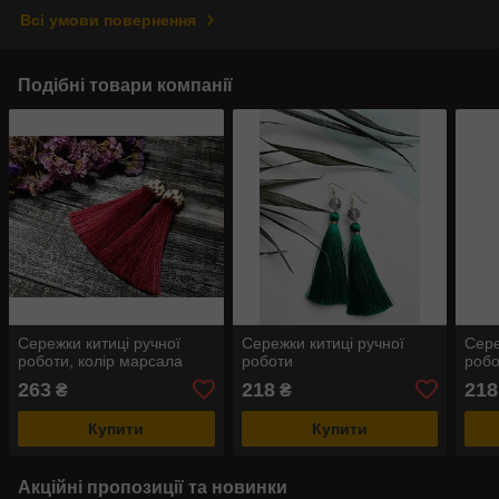
Всі умови повернення
Подібні товари компанії
Сережки китиці ручної
Сережки китиці ручної
Сере
роботи, колір марсала
роботи
робо
263
218
218
₴
₴
Купити
Купити
Акційні пропозиції та новинки