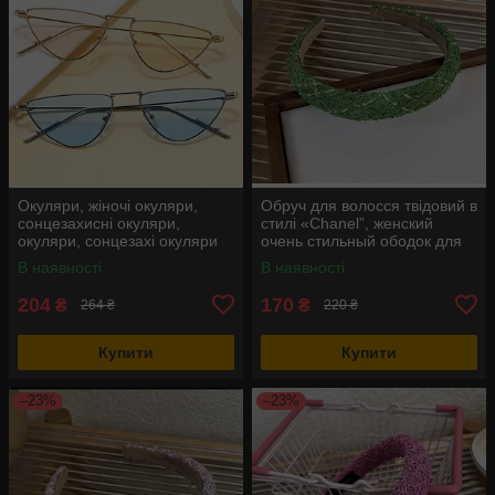
Окуляри, жіночі окуляри,
Обруч для волосся твідовий в
сонцезахисні окуляри,
стилі «Chanel”, женский
окуляри, сонцезахі окуляри
очень стильный ободок для
блакитні
волос
В наявності
В наявності
204
170
₴
₴
264 ₴
220 ₴
Купити
Купити
–23%
–23%