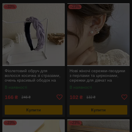
–33%
–23%
Фіолетовий обруч для
Нові жіночі сережки-гвоздики
волосся косичка зі стразами,
з перлами та цирконами,
очень красивый ободок на
сережки для дівчат на
голову
повсякденний одяг, серьги
В наявності
В наявності
166
102
₴
₴
246 ₴
132 ₴
Купити
Купити
–23%
–23%