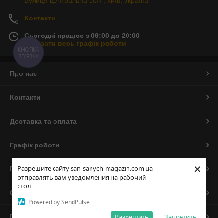
Вулиця центральна 10А , Київ, Україна
Контакти
Сьогодні працює з 09:00 до 20:00
Показати весь графік роботи
КНОПКА
ЗВ'ЯЗКУ
Про нас
Контакти
Доставка та оплата
Графік роботи
×
Разрешите сайту san-sanych-magazin.com.ua
Повна версія сайту
отправлять вам уведомления на рабочий
стол
Сайт створено на маркетплейсі
Prom.ua
Powered by SendPulse
Разрешить
Запретить
Політика конфіденційності