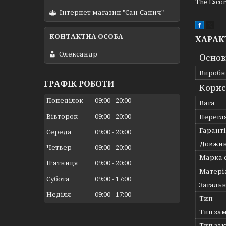
The Esco
Інтернет магазин "Сан-Санич"
ХАРАК
Олександр
Основ
Виробн
ГРАФІК РОБОТИ
Корис
Понеділок
09:00
20:00
Вага
Вівторок
09:00
20:00
Перегл
Гарант
Середа
09:00
20:00
Довжин
Четвер
09:00
20:00
Марка 
Пʼятниця
09:00
20:00
Матеріа
Субота
09:00
17:00
Загаль
Неділя
09:00
17:00
Тип
Тип за
Тип зак