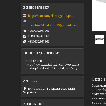
https://san-sanych-magazin.prom.ua/ua/
shop.online24.zakaz5000@gmail.com
+380932567961
+380932567961
+380932567961
ІНШІ ВИДИ ЗВ'ЯЗКУ
Instagram
https://www.instagram.com/voentorg
___shop?igsh=eHF0OG9taHZqdWsy
Опис Н
Стримани
Вулиця центральна 10А, Київ,
Boker Pl
Україна
приємне 
надійним
доповнюю