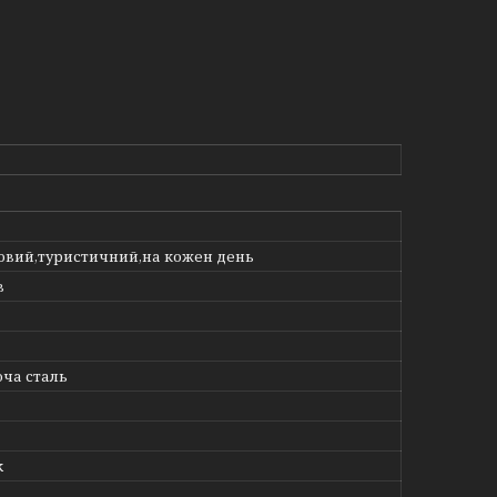
вий,туристичний,на кожен день
в
ча сталь
k