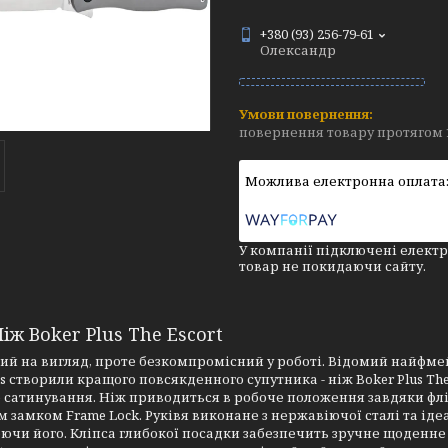
+380 (93) 256-79-61
Олександр
повернення товару протягом 
У компанії підключені електр
товар не покидаючи сайту.
іж Boker Plus The Escort
й на вигляд, проте безкомпромісний у роботі. Відомий найфмей
us створили кращого повсякденного супутника - ніж Boker Plus The 
сатинування. Ніж приводиться в робоче положення завдяки фліп
 замком Frame Lock. Руківя виконане з нержавіючої сталі та ід
чи його. Кліпса глибокої посадки забезпечить зручне щоденне н