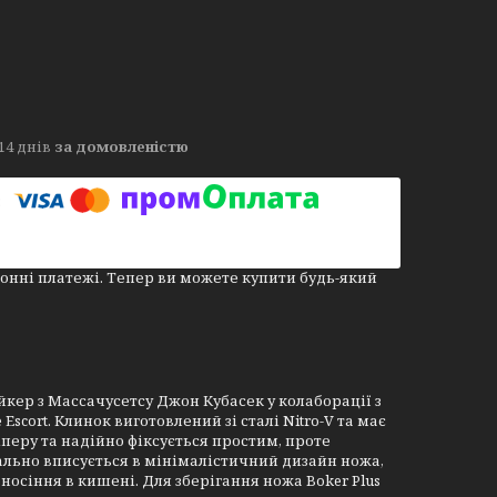
14 днів
за домовленістю
онні платежі. Тепер ви можете купити будь-який
кер з Массачусетсу Джон Кубасек у колаборації з
Escort. Клинок виготовлений зі сталі Nitro-V та має
еру та надійно фіксується простим, проте
еально вписується в мінімалістичний дизайн ножа,
осіння в кишені. Для зберігання ножа Boker Plus