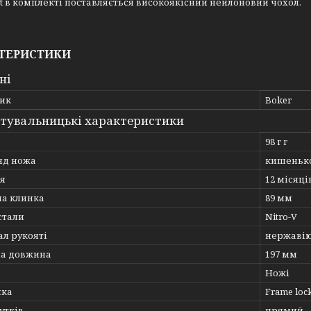
rt в комплекті поставляється високоякісний нейлоновий чохол.
ТЕРИСТИКИ
ні
ик
Boker
тувальницькі характеристики
98 г г
яд ножа
кишенько
ія
12 місяці
а клинка
89 мм
стали
Nitro-V
л рукояті
нержавію
на довжина
197 мм
Ножі
мка
Frame loc
утків
прямий