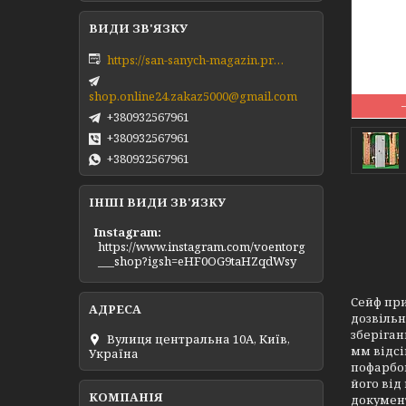
https://san-sanych-magazin.prom.ua/ua/
shop.online24.zakaz5000@gmail.com
+380932567961
+380932567961
+380932567961
ІНШІ ВИДИ ЗВ'ЯЗКУ
Instagram
https://www.instagram.com/voentorg
___shop?igsh=eHF0OG9taHZqdWsy
Сейф при
дозвільн
зберіган
Вулиця центральна 10А, Київ,
мм відсі
Україна
пофарбов
його від
документ