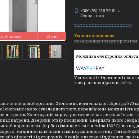
+380 (93) 256-79-61
Олександр
–20%
23 дні
повернення товару протягом 
У компанії підключені електр
товар не покидаючи сайту.
значений для зберігання 2 одиниць вогнепальної зброї до 970 
ої системи: замок сувальдного типу, передбачена можливість кр
ня патронів. Конструкція корпусу виготовлена з листової сталі за
к під патрони. Дверний отвір посилений. Дверцята цього сейфа 
аний порошковою фарбою (запікається в печі за 180 °C), що над
 корозії. Надійний ключовий замок сувальдного типу (Титан/FZB/
и або цінності від сторонніх. У сейфі є касове відділення, що за