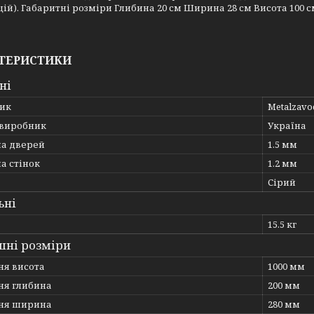
ій). Габаритні розміри Глибина 20 см Ширина 28 см Висота 100 см 
ТЕРИСТИКИ
ні
ик
Metalzavo
 виробник
Україна
а дверей
1.5 мм
а стінок
1.2 мм
Сірий
ьні
15.5 кг
шні розміри
ня висота
1000 мм
ня глибина
200 мм
ня ширина
280 мм