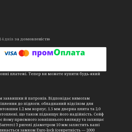
14 днів
за домовленістю
онні платежі. Тепер ви можете купити будь-який
мм заввишки й патронів. Відповідає вимогам
іплення до підлоги, обладнаний відсіком для
втовшки 1,2 мм корпус, 1,5 мм дверна плита та 2,0
втоплені, що також підвищує його надійність. Сейф
ає йому приємного зовнішнього вигляду та захищає
Barrero) 3 ригелі діаметром 10 мм захистить ваші
микається замком Euro-lock (секретність — 2000