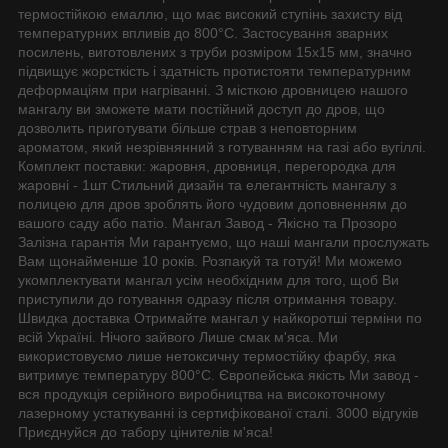
термостійкою емаллю, що має високий ступінь захисту від
температурних впливів до 800°C. Застосування зварних
посилень, виготовлених з труби розміром 15х15 мм, значно
підвищує жорсткість і здатність протистояти температурним
деформаціям при нагріванні. З місткою дровницею нашого
мангалу ви зможете мати постійний доступ до дров, що
дозволить приготувати більше страв з неповторним
ароматом, який незрівнянний з готуванням на газі або вугіллі.
Комплект поставки: жаровня, дровниця, перегородка для
жаровні - 1шт Стильний дизайн та елегантність мангалу з
полицею для дров зроблять його чудовим доповненням до
вашого саду або патіо. Мангал Завод - Якісно та Прозоро
Залізна гарантія Ми гарантуємо, що наші мангали прослужать
Вам щонайменше 10 років. Розпакуй та готуй! Ми можемо
укомплектувати мангал усім необхідним для того, щоб Ви
приступили до готування одразу після отримання товару.
Швидка доставка Отримайте мангал у найкоротші терміни по
всій Україні. Нічого зайвого Лише смак м'яса. Ми
використовуємо лише нетоксичну термостійку фарбу, яка
витримує температуру 800°С. Європейська якість Ми завод -
вся продукція серійного виробництва на високоточному
лазерному устаткуванні із сертифікованої сталі. 3000 відгуків
Приєднуйся до табору цінителів м'яса!