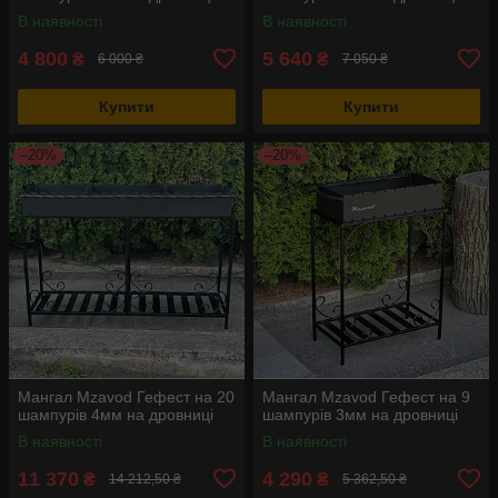
В наявності
В наявності
4 800
5 640
₴
₴
6 000 ₴
7 050 ₴
Купити
Купити
–20%
–20%
Мангал Mzavod Гефест на 20
Мангал Mzavod Гефест на 9
шампурів 4мм на дровниці
шампурів 3мм на дровниці
В наявності
В наявності
11 370
4 290
₴
₴
14 212,50 ₴
5 362,50 ₴