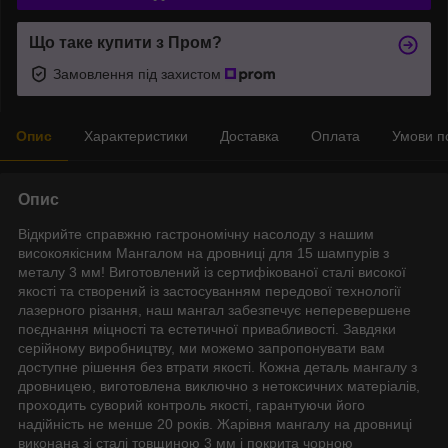
Що таке купити з Пром?
Замовлення під захистом
Опис
Характеристики
Доставка
Оплата
Умови п
Опис
Відкрийте справжню гастрономічну насолоду з нашим
високоякісним Мангалом на дровниці для 15 шампурів з
металу 3 мм! Виготовлений із сертифікованої сталі високої
якості та створений із застосуванням передової технології
лазерного різання, наш мангал забезпечує неперевершене
поєднання міцності та естетичної привабливості. Завдяки
серійному виробництву, ми можемо запропонувати вам
доступне рішення без втрати якості. Кожна деталь мангалу з
дровницею, виготовлена виключно з нетоксичних матеріалів,
проходить суворий контроль якості, гарантуючи його
надійність не менше 20 років. Жарівня мангалу на дровниці
виконана зі сталі товщиною 3 мм і покрита чорною