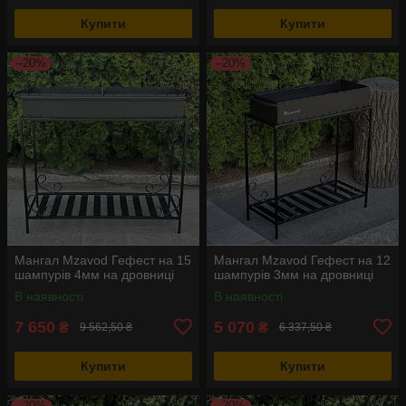
Купити
Купити
–20%
–20%
Мангал Mzavod Гефест на 15
Мангал Mzavod Гефест на 12
шампурів 4мм на дровниці
шампурів 3мм на дровниці
В наявності
В наявності
7 650
5 070
₴
₴
9 562,50 ₴
6 337,50 ₴
Купити
Купити
–20%
–20%