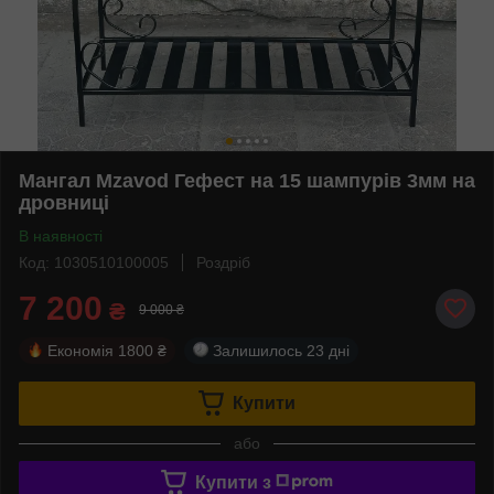
Мангал Mzavod Гефест на 15 шампурів 3мм на
дровниці
В наявності
Код: 1030510100005
Роздріб
7 200
₴
9 000 ₴
Економія
1800 ₴
Залишилось
23 дні
Купити
або
Купити з