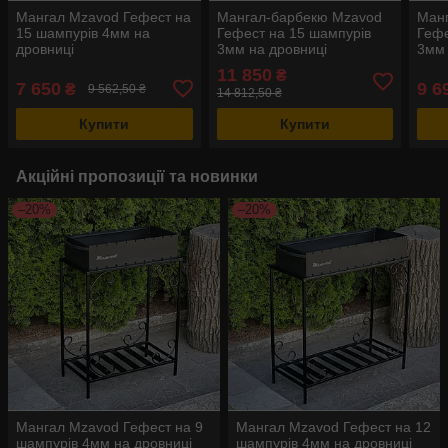
Мангал Mzavod Гефест на
Мангал-барбекю Mzavod
Ман
15 шампурів 4мм на
Гефест на 15 шампурів
Гефе
дровниці
3мм на дровниці
3мм 
11 850
₴
7 650
9 6
₴
9 562,50 ₴
14 812,50 ₴
Купити
Купити
Акційні пропозиції та новинки
–20%
–20%
Мангал Mzavod Гефест на 9
Мангал Mzavod Гефест на 12
шампурів 4мм на дровниці
шампурів 4мм на дровниці