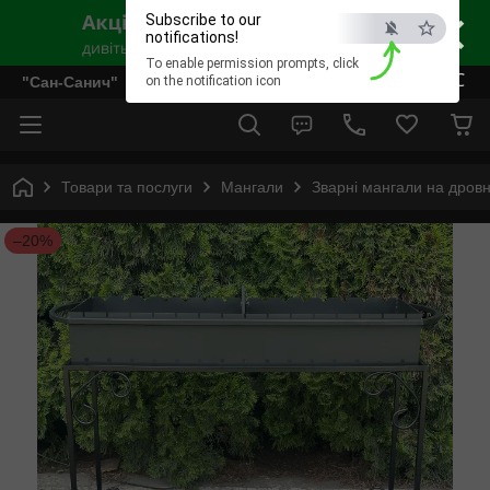
×
Subscribe to our
notifications!
To enable permission prompts, click
ESC
"Сан-Санич"
on the notification icon
Товари та послуги
Мангали
Зварні мангали на дровни
–20%