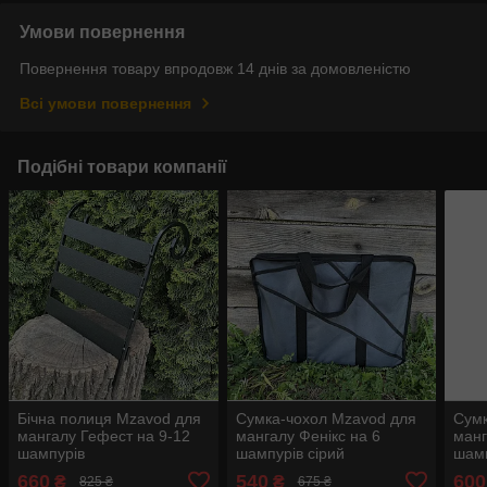
Умови повернення
Повернення товару впродовж 14 днів за домовленістю
Всі умови повернення
Подібні товари компанії
Бічна полиця Mzavod для
Сумка-чохол Mzavod для
Сумк
мангалу Гефест на 9-12
мангалу Фенікс на 6
манг
шампурів
шампурів сірий
шамп
660
540
600
₴
₴
825 ₴
675 ₴