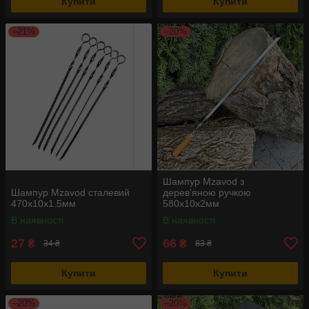
Купити
Купити
–21%
–20%
Шампур Mzavod з
Шампур Mzavod сталевий
дерев'яною ручкою
470х10х1.5мм
580х10х2мм
В наявності
В наявності
27
66
₴
₴
34 ₴
83 ₴
Купити
Купити
–20%
–20%