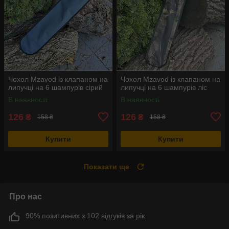
Чохол Mzavod із клапаном на
Чохол Mzavod із клапаном на
липучці на 6 шампурів сірий
липучці на 6 шампурів ліс
В наявності
В наявності
126
126
₴
₴
158 ₴
158 ₴
Купити
Купити
Показати ще
Про нас
90% позитивних з 102 відгуків за рік