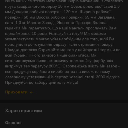
їжі та інших сміттєвих матеріалів. Виріб виконаний із сталевого
прута квадратного перерізу 10 мм Совок із листової сталі 1.5
мм Довжина робочої поверхні: 120 мм. Ширина робочої
поверхні: 60 мм Висота робочої поверхні: 55 мм Загальна
вага: 1.3 кг. Мангал Завод - Якісно та Прозоро Залізна
гарантія Ми гарантуємо, що наші мангали прослужать Вам
щонайменше 10 років. Розпакуй та готуй! Ми можемо
укомплектувати мангал усім необхідним для того, щоб Ви
приступили до готування одразу після отримання товару.
Швидка доставка Отримайте мангал у найкоротші терміни по
всій Україні. Нічого зайвого Лише смак м'яса. Ми
використовуємо лише нетоксичну термостійку фарбу, яка
витримує температуру 800°С. Європейська якість Ми завод -
вся продукція серійного виробництва на високоточному
лазерному устаткуванні із сертифікованої сталі. 3000 відгуків
Приєднуйся до табору цінителів м'яса!
Приховати
Характеристики
Основні