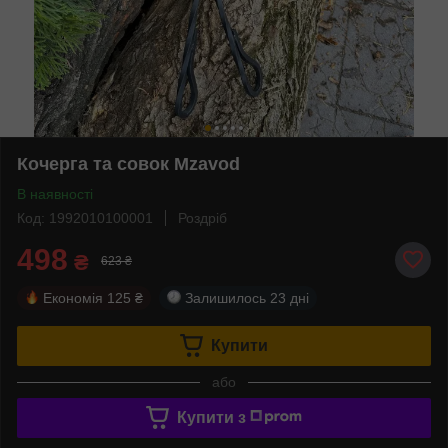
Кочерга та совок Mzavod
В наявності
Код: 1992010100001
Роздріб
498
₴
623 ₴
Економія
125 ₴
Залишилось
23 дні
Купити
або
Купити з