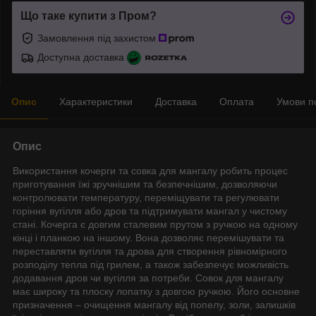
Що таке купити з Пром?
Замовлення під захистом
Доступна доставка
Опис
Характеристики
Доставка
Оплата
Умови п
Опис
Використання кочерги та совка для мангалу робить процес
приготування їжі зручнішим та безпечнішим, дозволяючи
контролювати температуру, переміщувати та регулювати
горіння вугілля або дров та підтримувати мангал у чистому
стані. Кочерга є довгим сталевим прутом з ручкою на одному
кінці і планкою на іншому. Вона дозволяє перемішувати та
переставляти вугілля та дрова для створення рівномірного
розподілу тепла під грилем, а також забезпечує можливість
додавання дров чи вугілля за потреби. Совок для мангалу
має широку та плоску лопатку з довгою ручкою. Його основне
призначення – очищення мангалу від попелу, золи, залишків