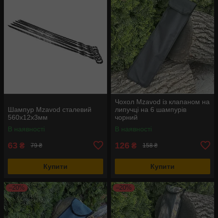
Чохол Mzavod із клапаном на
Шампур Mzavod сталевий
липучці на 6 шампурів
560х12х3мм
чорний
В наявності
В наявності
63
126
₴
₴
79 ₴
158 ₴
Купити
Купити
–20%
–20%