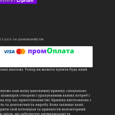
Купити з
14 днів
за домовленістю
онні платежі. Тепер ви можете купити будь-який
онуємо вам нашу дивовижну кришку, спеціально
5 шампурів створені з урахуванням ваших потреб і
ла під час приготування їжі. Кришка виготовлена з
ть та довговічність виробу. Вона захищає ваші
зкрити свій потенціал та привнести неповторний
ю олією, що забезпечує антипригарні та