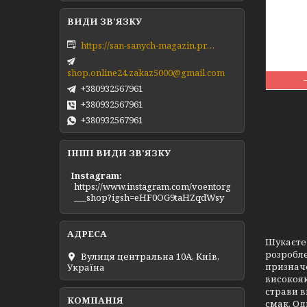
https://san-sanych-magazin.prom.ua/ua/
shop.online24.zakaz5000@gmail.com
+380932567961
+380932567961
+380932567961
ІНШІ ВИДИ ЗВ'ЯЗКУ
Instagram
https://www.instagram.com/voentorg
___shop?igsh=eHF0OG9taHZqdWsy
Шукаєте
розробле
Вулиця центральна 10А, Київ,
призначе
Україна
високояк
страви в
смак. Од