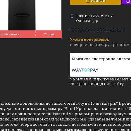
Купити
+380 (93) 256-79-61
Олександр
–20%
23 дні
повернення товару протягом 
У компанії підключені електр
товар не покидаючи сайту.
 ідеальне доповнення до вашого мангалу на 15 шампурів? Проп
ну для мангалів цього розміру! Наші Кришки для мангалів на 1
ні для поліпшення теплоізоляції та рівномірного розподілу теп
існої сертифікованої сталі товщиною 2 мм, що забезпечує міцніс
ід негоди, зберігає тепло та запахи, дозволяючи їм повністю ро
на з переваг - кришка поставляється змащеною всередині лляно