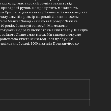
маллю, що має високий ступінь захисту від
і приварені ручки. Не пропустить можливість
 Кришкою для мангалу. Замовте її вже сьогодні і
талу 2мм Під розмір жаровні: Довжина 100 см
 см Мангал Завод - Якісно та Прозоро Залізна
0 років. Розпакуй та готуй! Ми можемо
 готування одразу після отримання товару. Швидка
го зайвого Лише смак м'яса. Ми використовуємо
ропейська якість Ми завод - вся продукція
фікованої сталі. 3000 відгуків Приєднуйся до