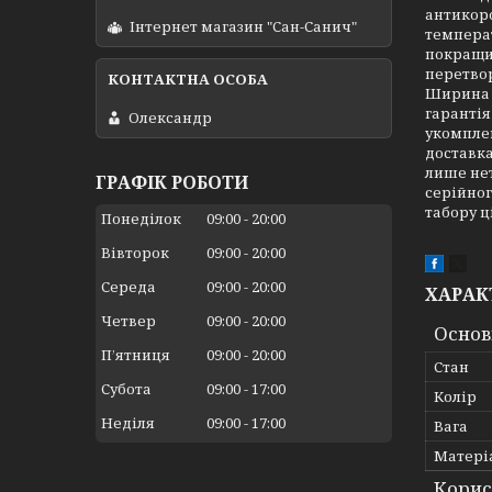
антикоро
Інтернет магазин "Сан-Санич"
температ
покращит
перетвор
Ширина 3
гарантія
Олександр
укомплек
доставка
лише нет
ГРАФІК РОБОТИ
серійног
табору ц
Понеділок
09:00
20:00
Вівторок
09:00
20:00
Середа
09:00
20:00
ХАРАК
Четвер
09:00
20:00
Основ
Пʼятниця
09:00
20:00
Стан
Субота
09:00
17:00
Колір
Неділя
09:00
17:00
Вага
Матері
Корис