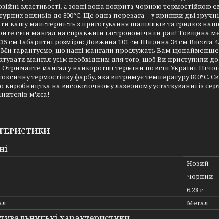
зійні властивості, а зовні вона покрита чорною термостійкою е
урних впливів до 800°C. Ще одна перевага – у кришки дві зручн
и вашу майстерність з приготування шашликів та грилю з нашою
ите свій мангал на справжній гастрономічний рай! Товщина ме
5 см Габаритні розміри: Довжина 101 см Ширина 36 см Висота 4,5
 Ми гарантуємо, що наші мангали прослужать Вам щонайменше 1
тувати мангал усім необхідним для того, щоб Ви приступили до
 Отримайте мангал у найкоротші терміни по всій Україні. Нічо
оксичну термостійку фарбу, яка витримує температуру 800°С. Єв
о виробництва на високоточному лазерному устаткуванні із серти
інителів м'яса!
ТЕРИСТИКИ
ні
Новий
Чорний
6.28 г
ал
Метал
тувальницькі характеристики