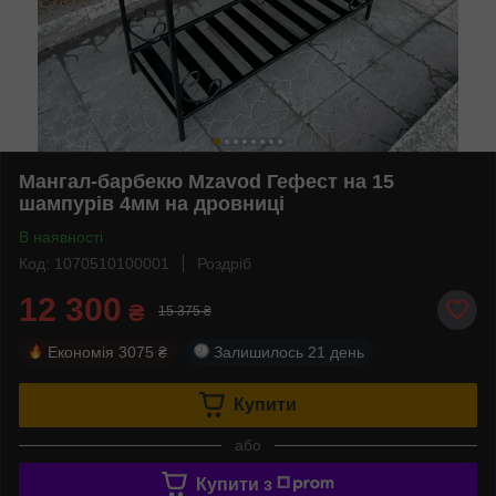
Мангал-барбекю Mzavod Гефест на 15
шампурів 4мм на дровниці
В наявності
Код: 1070510100001
Роздріб
12 300
₴
15 375 ₴
Економія
3075 ₴
Залишилось
21 день
Купити
або
Купити з