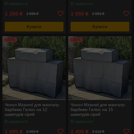
В наявності
В наявності
1 350
1 650
₴
₴
1 688 ₴
2 063 ₴
Купити
Купити
–20%
–20%
Чохол Mzavod для мангалу-
Чохол Mzavod для мангалу-
барбекю Геліос на 12
барбекю Геліос на 15
шампурів сірий
шампурів сірий
В наявності
В наявності
1 890
2 490
₴
₴
2 363 ₴
3 113 ₴