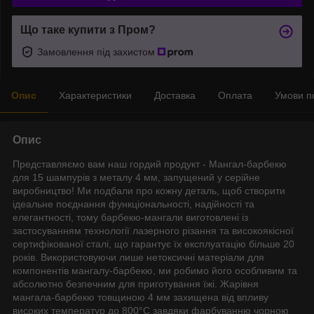
Що таке купити з Пром?
Замовлення під захистом
Опис
Характеристики
Доставка
Оплата
Умови п
Опис
Представляємо вам наш гордий продукт - Мангал-барбекю
для 15 шампурів з металу 4 мм, запущений у серійне
виробництво! Ми подбали про кожну деталь, щоб створити
ідеальне поєднання функціональності, надійності та
елегантності, тому барбекю-мангали виготовлені із
застосуванням технології лазерного різання та високоякісної
сертифікованої сталі, що гарантує їх експлуатацію більше 20
років. Використовуючи лише нетоксичні матеріали для
компонентів мангалу-барбекю, ми робимо його особливим та
абсолютно безпечним для приготування їжі. Жарівня
мангала-барбекю товщиною 4 мм захищена від впливу
високих температур до 800°C завдяки фарбуванню чорною