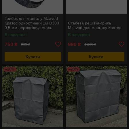
Грибок для мангалу Mzavod
Кратос одностінний 1м D300
Сталева решітка-гриль
0,5 мм нержавіюча сталь
Mzavod для мангалу Кратос
В наявності
В наявності
750
990
₴
₴
938 ₴
1 238 ₴
Купити
Купити
–20%
–20%