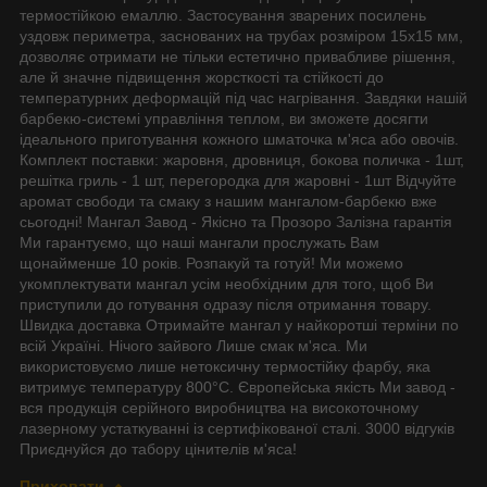
термостійкою емаллю. Застосування зварених посилень
уздовж периметра, заснованих на трубах розміром 15х15 мм,
дозволяє отримати не тільки естетично привабливе рішення,
але й значне підвищення жорсткості та стійкості до
температурних деформацій під час нагрівання. Завдяки нашій
барбекю-системі управління теплом, ви зможете досягти
ідеального приготування кожного шматочка м'яса або овочів.
Комплект поставки: жаровня, дровниця, бокова поличка - 1шт,
решітка гриль - 1 шт, перегородка для жаровні - 1шт Відчуйте
аромат свободи та смаку з нашим мангалом-барбекю вже
сьогодні! Мангал Завод - Якісно та Прозоро Залізна гарантія
Ми гарантуємо, що наші мангали прослужать Вам
щонайменше 10 років. Розпакуй та готуй! Ми можемо
укомплектувати мангал усім необхідним для того, щоб Ви
приступили до готування одразу після отримання товару.
Швидка доставка Отримайте мангал у найкоротші терміни по
всій Україні. Нічого зайвого Лише смак м'яса. Ми
використовуємо лише нетоксичну термостійку фарбу, яка
витримує температуру 800°С. Європейська якість Ми завод -
вся продукція серійного виробництва на високоточному
лазерному устаткуванні із сертифікованої сталі. 3000 відгуків
Приєднуйся до табору цінителів м'яса!
Приховати