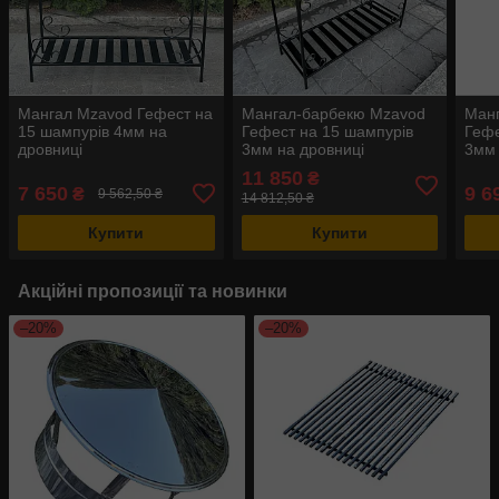
Мангал Mzavod Гефест на
Мангал-барбекю Mzavod
Ман
15 шампурів 4мм на
Гефест на 15 шампурів
Гефе
дровниці
3мм на дровниці
3мм 
11 850
₴
7 650
9 6
₴
9 562,50 ₴
14 812,50 ₴
Купити
Купити
Акційні пропозиції та новинки
–20%
–20%