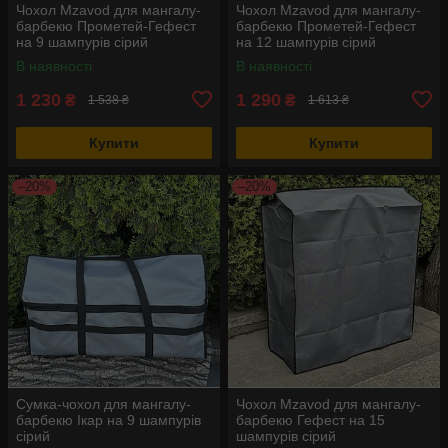
Чохол Mzavod для мангалу-
Чохол Mzavod для мангалу-
барбекю Прометей-Гефест
барбекю Прометей-Гефест
на 9 шампурів сірий
на 12 шампурів сірий
В наявності
В наявності
1 230
1 290
₴
₴
1 538 ₴
1 613 ₴
Купити
Купити
–20%
–20%
Сумка-чохол для мангалу-
Чохол Mzavod для мангалу-
барбекю Ікар на 9 шампурів
барбекю Гефест на 15
сірий
шампурів сірий